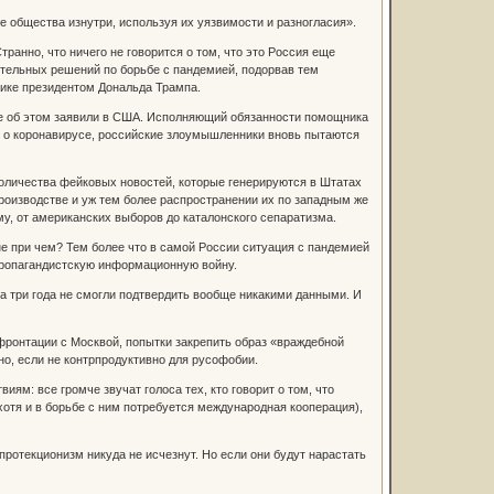
 общества изнутри, используя их уязвимости и разногласия».
транно, что ничего не говорится о том, что это Россия еще
ятельных решений по борьбе с пандемией, подорвав тем
рике президентом Дональда Трампа.
але об этом заявили в США. Исполняющий обязанности помощника
ю о коронавирусе, российские злоумышленники вновь пытаются
 количества фейковых новостей, которые генерируются в Штатах
 производстве и уж тем более распространении их по западным же
му, от американских выборов до каталонского сепаратизма.
е при чем? Тем более что в самой России ситуация с пандемией
 пропагандистскую информационную войну.
 за три года не смогли подтвердить вообще никакими данными. И
нфронтации с Москвой, попытки закрепить образ «враждебной
но, если не контрпродуктивно для русофобии.
ям: все громче звучат голоса тех, кто говорит о том, что
отя и в борьбе с ним потребуется международная кооперация),
протекционизм никуда не исчезнут. Но если они будут нарастать