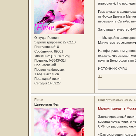
агрессии»). Но последн
Германская медицинская
от Фонда Билла и Мелин
переманить CureVac вме
Зато правительство ФРГ
Откуда:
Россия
— Мы крайне заинтересо
Зарегистрирован
: 27.02.13
Министерство экономиче
Приглашений:
0
На официальном уровне 
Сообщений:
89301
сказано, что за март 
Уважение:
[+30207/-28]
Позитив:
[+5843/-31]
группы Белого дома по 
Пол:
Женский
ИСТОЧНИК KP.RU
Провел на форуме:
1 год 9 месяцев
+1
Последний визит:
Сегодня 14:59:27
Fleur
Поделиться
18.03.20 02:3
Цветочная Фея
Макрон приедет в Москв
Запланированный визит
коронавируса, «никто н
СМИ он рассказал, каки
«Самоизоляция позволи