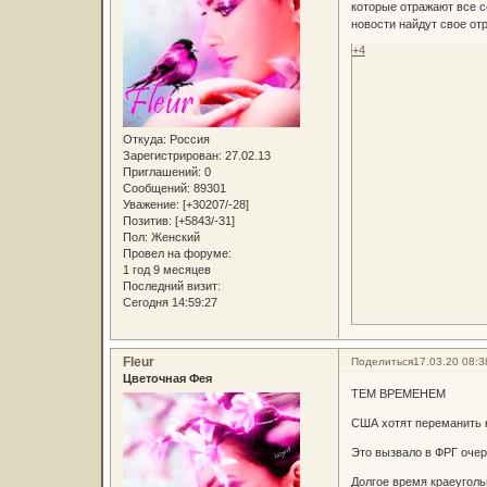
которые отражают все с
новости найдут свое от
+4
Откуда:
Россия
Зарегистрирован
: 27.02.13
Приглашений:
0
Сообщений:
89301
Уважение:
[+30207/-28]
Позитив:
[+5843/-31]
Пол:
Женский
Провел на форуме:
1 год 9 месяцев
Последний визит:
Сегодня 14:59:27
Fleur
Поделиться
17.03.20 08:3
Цветочная Фея
ТЕМ ВРЕМЕНЕМ
США хотят переманить 
Это вызвало в ФРГ оче
Долгое время краеугол