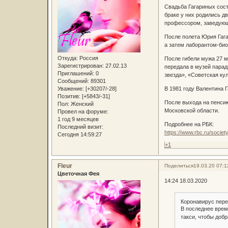
Свадьба Гагариных сост
браке у них родились д
профессором, заведующе
После полета Юрия Гага
а затем лаборантом-био
Откуда:
Россия
После гибели мужа 27 м
Зарегистрирован
: 27.02.13
передала в музей парад
Приглашений:
0
звезда», «Советская ку
Сообщений:
89301
Уважение:
[+30207/-28]
В 1981 году Валентина 
Позитив:
[+5843/-31]
После выхода на пенсию
Пол:
Женский
Московской области.
Провел на форуме:
1 год 9 месяцев
Подробнее на РБК:
Последний визит:
https://www.rbc.ru/soc
Сегодня 14:59:27
+1
Fleur
Поделиться
19.03.20 07:1
Цветочная Фея
14:24 18.03.2020
Коронавирус пере
В последнее врем
такси, чтобы добр