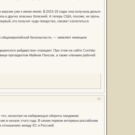
 версию уже к июню-июлю. В 2015-18 годах она получала деньги
па и других опасных болезней. А теперь США, похоже, не прочь
ервый, кто получит чудо-лекарство, сможет озолотиться.
и общеевропейской безопасности, — заявляет немецкое
ицинского рейдерства» отрицают. При этом на сайте CureVac
 вице-президентом Майком Пенсом, а также членами рабочей
82
а что, несмотря на набирающую обороты пандемию
сию в начале этого года. В своем первом интервью российским
 в отношениях между ЕС и Россией.