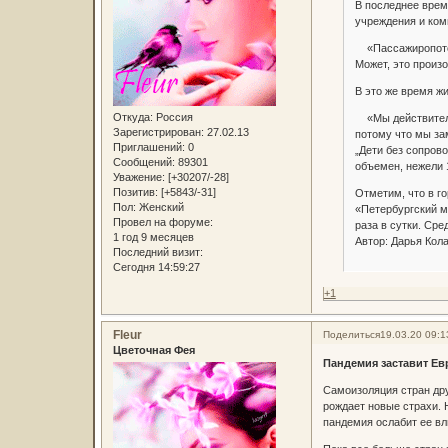
В последнее врем
учреждения и ком
«Пассажиропоток 
Может, это произ
В это же время ж
Откуда:
Россия
«Мы действитель
Зарегистрирован
: 27.02.13
потому что мы за
Приглашений:
0
„Дети без сопров
Сообщений:
89301
объемен, нежели
Уважение:
[+30207/-28]
Позитив:
[+5843/-31]
Отметим, что в г
Пол:
Женский
«Петербургский м
Провел на форуме:
раза в сутки. Ср
1 год 9 месяцев
Автор: Дарья Кол
Последний визит:
Сегодня 14:59:27
+1
Fleur
Поделиться
19.03.20 09:1
Цветочная Фея
Пандемия заставит Ев
Самоизоляция стран дру
рождает новые страхи. 
пандемия ослабит ее вл