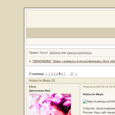
Привет, Гость!
Войдите
или
зарегистрируйтесь
.
»
"КИНОДИВА" Кино, сериалы и мультфильмы. Всё обо
Страница:
«
1
2
3
4
5
6
7
…
27
»
Новости Мира (2)
Fleur
Поделиться
30.09.19 22:3
Цветочная Фея
Новости Мира
События, происходящие 
России. Наш сайт предл