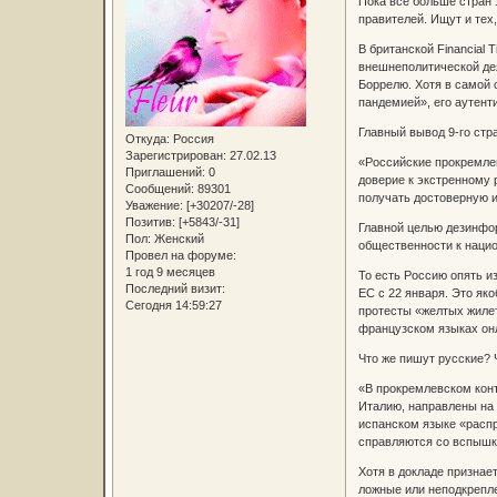
Пока все больше стран 
правителей. Ищут и тех,
В британской Financial
внешнеполитической де
Боррелю. Хотя в самой 
пандемией», его аутент
Главный вывод 9-го стр
Откуда:
Россия
Зарегистрирован
: 27.02.13
«Российские прокремле
Приглашений:
0
доверие к экстренному 
Сообщений:
89301
получать достоверную 
Уважение:
[+30207/-28]
Позитив:
[+5843/-31]
Главной целью дезинфор
Пол:
Женский
общественности к наци
Провел на форуме:
1 год 9 месяцев
То есть Россию опять и
Последний визит:
ЕС с 22 января. Это я
Сегодня 14:59:27
протесты «желтых жилет
французском языках он
Что же пишут русские? 
«В прокремлевском конт
Италию, направлены на 
испанском языке «распр
справляются со вспышк
Хотя в докладе признае
ложные или неподкрепле