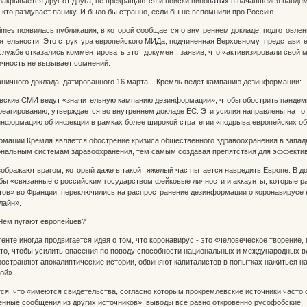
закрывается друг от друга, не прекращаются и поиски виноватых в начавшейся панде
 кто раздувает панику. И было бы странно, если бы не вспомнили про Россию.
 Times появилась публикация, в которой сообщается о внутреннем докладе, подготов
ятельности. Это структура европейского МИДа, подчиненная Верховному представит
службе отказались комментировать этот документ, заявив, что «активизировали свой 
ичность не вызывает сомнений.
аничного доклада, датированного 16 марта – Кремль ведет кампанию дезинформации:
вские СМИ ведут «значительную кампанию дезинформации», чтобы обострить пандеми
реагированию, утверждается во внутреннем докладе ЕС. Эти усилия направлены на то
информацию об инфекции в рамках более широкой стратегии «подрыва европейских об
мации Кремля является обострение кризиса общественного здравоохранения в западн
ональным системам здравоохранения, тем самым создавая препятствия для эффектив
зображают врагом, который даже в такой тяжелый час пытается навредить Европе. В д
кобы «связанные с российским государством фейковые личности и аккаунты, которые
ов» во Франции, переключились на распространение дезинформации о коронавирусе н
лайн».
Чем пугают европейцев?
енте иногда продвигается идея о том, что коронавирус - это «человеческое творени
то, чтобы усилить опасения по поводу способности национальных и международных в
остраняют апокалиптические истории, обвиняют капиталистов в попытках нажиться на
ой».
тся, что «имеются свидетельства, согласно которым прокремлевские источники часто
нные сообщения из других источников», выводы все равно откровенно русофобские: