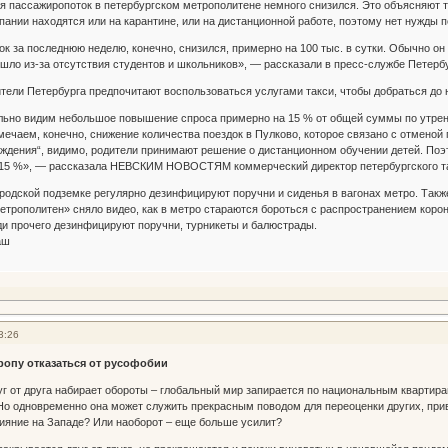
я пассажиропоток в петербургском метрополитене немного снизился. Это объясняют т
пании находятся или на карантине, или на дистанционной работе, поэтому нет нужды
за последнюю неделю, конечно, снизился, примерно на 100 тыс. в сутки. Обычно он с
ошло из-за отсутствия студентов и школьников», — рассказали в пресс-службе Петерб
ители Петербурга предпочитают воспользоваться услугами такси, чтобы добраться до 
но видим небольшое повышение спроса примерно на 15 % от общей суммы по утренн
мечаем, конечно, снижение количества поездок в Пулково, которое связано с отменой
ождения“, видимо, родители принимают решение о дистанционном обучении детей. Поэ
 15 %», — рассказала НЕВСКИМ НОВОСТЯМ коммерческий директор петербургского та
ородской подземке регулярно дезинфицируют поручни и сиденья в вагонах метро. Также
етрополитен» сняло видео, как в метро стараются бороться с распространением коро
еди прочего дезинфицируют поручни, турникеты и балюстрады.
аш
3:26
ропу отказаться от русофобии
г от друга набирает обороты – глобальный мир запирается по национальным квартира
Но одновременно она может служить прекрасным поводом для переоценки других, пр
ияние на Западе? Или наоборот – еще больше усилит?