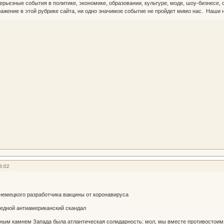
ерьезные события в политике, экономике, образовании, культуре, моде, шоу-бизнесе,
ражение в этой рубрике сайта, ни одно значимое событие не пройдет мимо нас. Наши но
8:02
немецкого разработчика вакцины от коронавируса
редной антиамериканский скандал
ьным камнем Запада была атлантическая солидарность: мол, мы вместе противостои