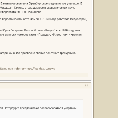
, Валентина окончила Оренбургское медицинское училище. В
 Младшая, Галина, стала доктором экономических наук,
иверситета им. Г.В.Плеханова.
а первого космонавта Земли. С 1960 года работала медсестрой,
 Юрия Гагарина. Как сообщало «Радио 1», в 1976 году она
ные выпуски номеров газет «Правда», «Известия», «Красная
Гагариной было присвоено звание почетного гражданина
amp;utm_referrer=https://yandex.ru/news
84
ели Петербурга предпочитают воспользоваться услугами