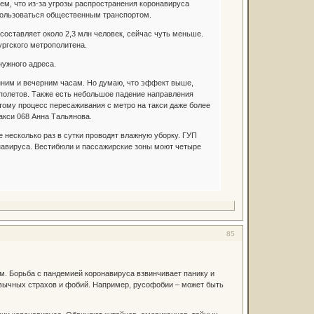
ем, что из-за угрозы распространения коронавируса
 пользоваться общественным транспортом.
оставляет около 2,3 млн человек, сейчас чуть меньше.
ургского метрополитена.
нужного адреса.
им и вечерним часам. Но думаю, что эффект выше,
 полетов. Также есть небольшое падение направления
тому процесс пересаживания с метро на такси даже более
кси 068 Анна Тальянова.
 несколько раз в сутки проводят влажную уборку. ГУП
навируса. Вестибюли и пассажирские зоны моют четыре
85
м. Борьба с пандемией коронавируса взвинчивает панику и
ивычных страхов и фобий. Например, русофобии – может быть