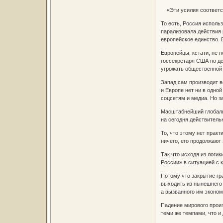
«Эти усилия соответств
То есть, Россия использ
парализовала действия 
европейское единство. 
Европейцы, кстати, не 
госсекретаря США по де
угрожать общественной 
Запад сам производит в
и Европе нет ни в одно
соцсетям и медиа. Но з
Масштабнейший глобальн
на сегодня действитель
То, что этому нет практ
ничего, его продолжают
Так что исходя из логи
России» в ситуацией с 
Потому что закрытие гра
выходить из нынешнего 
а вызванного им эконом
Падение мирового произ
теми же темпами, что и