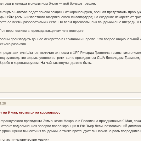
ие годы в некогда монолитном блоке — всё больше трещин.
 фирма CureVac ведет поиски вакцины от коронавируса, обещая представить пробную
ды Гейтс (семьи известного американского миллиардера) на создание лекарств от грип
сте со всеми разработками к себе. По всем прогнозам, пик пандемии ещё впереди, и п
 от перспективы «переезда вакцины» не в восторге:
ваны производить данное лекарство в Германии и Европе. Это вопрос национальной 
ского развития.
представители Штатов, включая их посла в ФРГ Ричарда Гренелла, планы такого «мед
месяц руководство фирмы успело встретиться с президентом США Дональдом Трампом,
борьбе с коронавирусом. На чай заглянули, должно быть.
2:28
у на 9 мая, несмотря на коронавирус
 французского президента Эмманюэля Макрона в Россию на празднования 9 Мая, пок
е ставит под сомнение» заверил посол Франции в РФ Пьер Леви, возглавивший дипмис
е уроки нужно вынести из пандемии, а также претендует ли Париж на роль посредника
т спасти человеческие жизни»