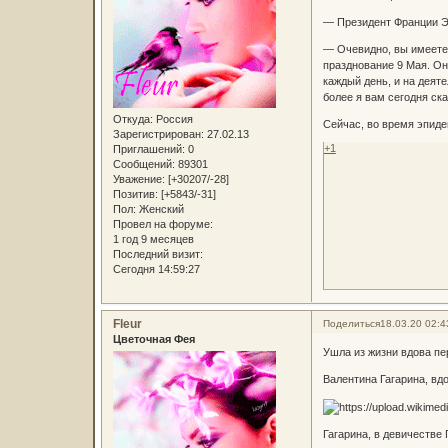
— Президент Франции Эм
— Очевидно, вы имеете 
празднование 9 Мая. Он
каждый день, и на деят
более я вам сегодня ска
Откуда:
Россия
Сейчас, во время эпиде
Зарегистрирован
: 27.02.13
+1
Приглашений:
0
Сообщений:
89301
Уважение:
[+30207/-28]
Позитив:
[+5843/-31]
Пол:
Женский
Провел на форуме:
1 год 9 месяцев
Последний визит:
Сегодня 14:59:27
Fleur
Поделиться
18.03.20 02:4
Цветочная Фея
Ушла из жизни вдова пе
Валентина Гагарина, вд
Гагарина, в девичестве 