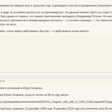
манюэль Макрон еще в прошлом году подтвердил участие в праздничных мероприятия
в виду «в условиях кризиса из-за коронавируса». На данный момент никто не ставит 
 был одним из первых, кто принял приглашение президента Владимира Путина. Но никто
ельность дипломатов и международные контакты — со всеми странами — это также вл
зать не могу.
мии, очень важно действовать быстро — и действовать всем вместе.
3:10
рвого космонавта Юрия Гагарина
ова Юрия Гагарина, ушла из жизни на 85-м году жизни
Горячева, родилась 15 декабря 1935 года. В декабре 2019 года она отметила свое 84-ле