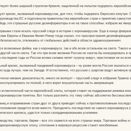
уют более широкой стратегии Кремля, нацеленной на попытки подорвать европейские
ует кризис, вызванный коронавирусом, доя того, чтобы подорвать Евросоюз изнутри. С
руководства ЕС и подтолкнула правительства европейских стран к принятию самосто
Ведь эти страшные русские дезинформаторы и не на такое способны: избрали же Аме
первыми стали искать «русский след» в истории с коронавирусом. Еще в конце февр
лам Европы и Евразии Филип Рикер тогда сказал, что «распространяя дезинформаци
безопасности, отвлекаясь от глобальных действий в области здравоохранения».
се возможные фейки, как о коронавирусе, так и обо всем остальном на свете. Такого
й другой части света. Так что при всем желании России не смогла бы конкурировать в
а последние годы из России всеми силами лепят «угрозу миру», пристегивая ее ко все
ый кризис, вызванный пандемией коронавируса – ну разве могла Россия оказаться н
но куда лучше, чем на Западе. И естественно, что русские с азартом ведут активную
ически никаких доказательств, никого не волнует – «русский след» в избрании Трампа
 эксплуатировать по полной, в него верит внушительная часть американцев.
ки атлантической части европейской элиты, которая ставит на поддержание режима ко
коронавирусом понятны. Вот только разгонять эту тему сейчас абсолютно бессмыслен
ниц и огораживание стран друг от друга приводит сейчас к противоположным последстви
положения придется всем вместе. Преодолеть последствия не самого коронавируса (х
ического кризиса, удастся только скоординироваными усилиями.
водства, торговли, биржи – все это скажется на всех странах мира. Торговые войны и 
 докоронавирусную эпоху, сползание в мировую рецессию станет неизбежным.