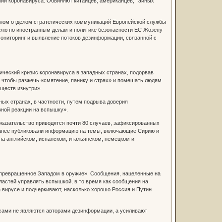
мии коронавируса. Обвиняют китайцев, американцев, тайных
ленном отделом стратегических коммуникаций Европейской службы
елю по иностранным делам и политике безопасности ЕС Жозепу
мониторинг и выявление потоков дезинформации, связанной с
ческий кризис коронавируса в западных странах, подорвав
, чтобы разжечь «смятение, панику и страх» и помешать людям
ществ изнутри».
ых странах, в частности, путем подрыва доверия
ной реакции на вспышку».
оказательство приводятся почти 80 случаев, зафиксированных
 ранее публиковали информацию на темы, включающие Сирию и
а английском, испанском, итальянском, немецком и
е, превращенное Западом в оружие». Сообщения, нацеленные на
ластей управлять вспышкой, в то время как сообщения на
 вирусе и подчеркивают, насколько хорошо Россия и Путин
 сами не являются авторами дезинформации, а усиливают