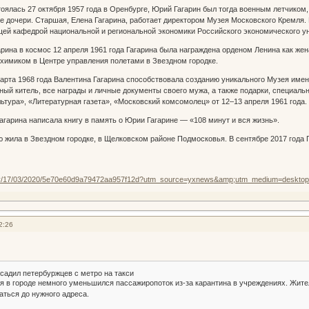
оялась 27 октября 1957 года в Оренбурге, Юрий Гагарин был тогда военным летчиком
ве дочери. Старшая, Елена Гагарина, работает директором Музея Московского Кремля.
й кафедрой национальной и региональной экономики Российского экономического ун
рина в космос 12 апреля 1961 года Гагарина была награждена орденом Ленина как жен
химиком в Центре управления полетами в Звездном городке.
арта 1968 года Валентина Гагарина способствовала созданию уникального Музея имени
ный китель, все награды и личные документы своего мужа, а также подарки, специаль
льтура», «Литературная газета», «Московский комсомолец» от 12–13 апреля 1961 года.
Гагарина написала книгу в память о Юрии Гагарине — «108 минут и вся жизнь».
 жила в Звездном городке, в Щелковском районе Подмосковья. В сентябре 2017 года 
iety/17/03/2020/5e70e60d9a79472aa957f12d?utm_source=yxnews&amp;utm_medium=desktop&
2:26
садил петербуржцев с метро на такси
я в городе немного уменьшился пассажиропоток из-за карантина в учреждениях. Жит
аться до нужного адреса.