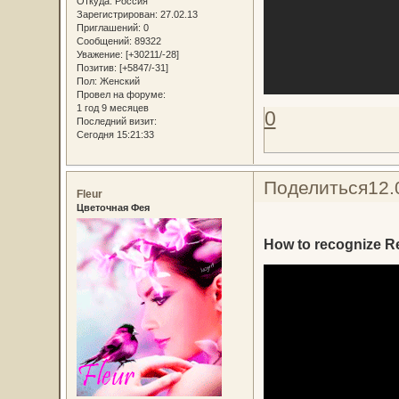
Откуда:
Россия
Зарегистрирован
: 27.02.13
Приглашений:
0
Сообщений:
89322
Уважение:
[+30211/-28]
Позитив:
[+5847/-31]
Пол:
Женский
Провел на форуме:
1 год 9 месяцев
0
Последний визит:
Сегодня 15:21:33
Поделиться
12.
Fleur
Цветочная Фея
How to recognize R