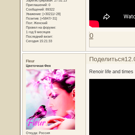
Зарегистрирован
: 27.02.13
Приглашений:
0
Сообщений:
89322
Уважение:
[+30211/-28]
Позитив:
[+5847/-31]
Пол:
Женский
Провел на форуме:
1 год 9 месяцев
0
Последний визит:
Сегодня 15:21:33
Поделиться
12.
Fleur
Цветочная Фея
Renoir life and times
Откуда:
Россия