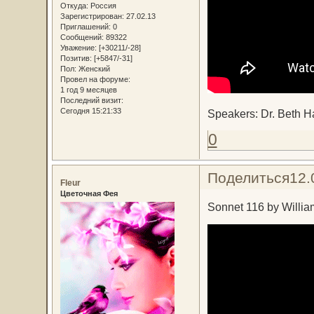
Откуда:
Россия
Зарегистрирован
: 27.02.13
Приглашений:
0
Сообщений:
89322
Уважение:
[+30211/-28]
Позитив:
[+5847/-31]
Пол:
Женский
Провел на форуме:
1 год 9 месяцев
Последний визит:
Сегодня 15:21:33
Speakers: Dr. Beth H
0
Поделиться
12.
Fleur
Цветочная Фея
Sonnet 116 by Willi