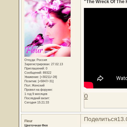
"The Wreck Of The 
Откуда:
Россия
Зарегистрирован
: 27.02.13
Приглашений:
0
Сообщений:
89322
Уважение:
[+30211/-28]
Позитив:
[+5847/-31]
Пол:
Женский
Провел на форуме:
1 год 9 месяцев
0
Последний визит:
Сегодня 15:21:33
Поделиться
13.
Fleur
Цветочная Фея