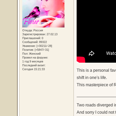
Откуда:
Россия
Зарегистрирован
: 27.02.13
Приглашений:
0
Сообщений:
89322
Уважение:
[+30211/-28]
Позитив:
[+5847/-31]
Пол:
Женский
Провел на форуме:
1 год 9 месяцев
Последний визит:
Сегодня 15:21:33
This is a personal fav
shift in one's life.
This masterpiece of R
________________
Two roads diverged i
And sorry I could not 