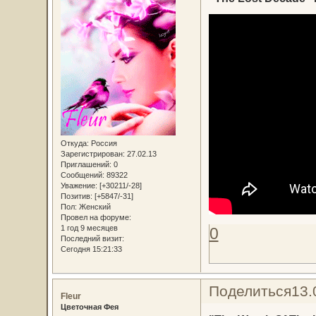
Откуда:
Россия
Зарегистрирован
: 27.02.13
Приглашений:
0
Сообщений:
89322
Уважение:
[+30211/-28]
Позитив:
[+5847/-31]
Пол:
Женский
Провел на форуме:
1 год 9 месяцев
0
Последний визит:
Сегодня 15:21:33
Поделиться
13.
Fleur
Цветочная Фея