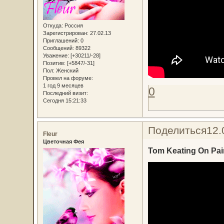
Откуда:
Россия
Зарегистрирован
: 27.02.13
Приглашений:
0
Сообщений:
89322
Уважение:
[+30211/-28]
Позитив:
[+5847/-31]
Пол:
Женский
Провел на форуме:
1 год 9 месяцев
0
Последний визит:
Сегодня 15:21:33
Поделиться
12.
Fleur
Цветочная Фея
Tom Keating On Pain