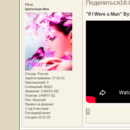
Поделиться
18.
Fleur
Цветочная Фея
"If I Were a Man" By
Откуда:
Россия
Зарегистрирован
: 27.02.13
Приглашений:
0
Сообщений:
89322
Уважение:
[+30211/-28]
Позитив:
[+5847/-31]
Пол:
Женский
Провел на форуме:
1 год 9 месяцев
0
Последний визит:
Сегодня 15:21:33