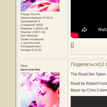
Откуда:
Россия
Зарегистрирован
: 27.02.13
Приглашений:
0
Сообщений:
89322
Уважение:
[+30211/-28]
Позитив:
[+5847/-31]
Пол:
Женский
Провел на форуме:
1 год 9 месяцев
0
Последний визит:
Сегодня 15:21:33
Поделиться
12.
Fleur
Цветочная Фея
The Road Not Taken - 
Read by Robert Frost
Music by Chris Cole