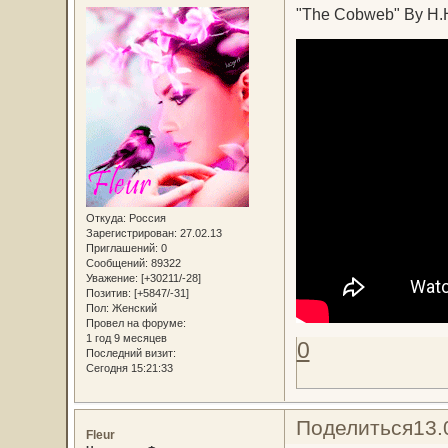
"The Cobweb" By H.
Откуда:
Россия
Зарегистрирован
: 27.02.13
Приглашений:
0
Сообщений:
89322
Уважение:
[+30211/-28]
Позитив:
[+5847/-31]
Пол:
Женский
Провел на форуме:
1 год 9 месяцев
0
Последний визит:
Сегодня 15:21:33
Поделиться
13.
Fleur