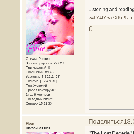
Listening and reading
v=LY4lY5a7XKc&am
0
Откуда:
Россия
Зарегистрирован
: 27.02.13
Приглашений:
0
Сообщений:
89322
Уважение:
[+30211/-28]
Позитив:
[+5847/-31]
Пол:
Женский
Провел на форуме:
1 год 9 месяцев
Последний визит:
Сегодня 15:21:33
Поделиться
13.
Fleur
Цветочная Фея
"The Lost Decade" B