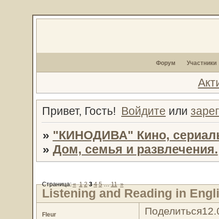
Форум
Участники
Акт
Привет, Гость!
Войдите
или
заре
»
"КИНОДИВА" Кино, сериал
»
Дом, семья и развлечения.
Страница:
«
1
2
3
4
5
…
11
»
Listening and Reading in Engl
Поделиться
12.
Fleur