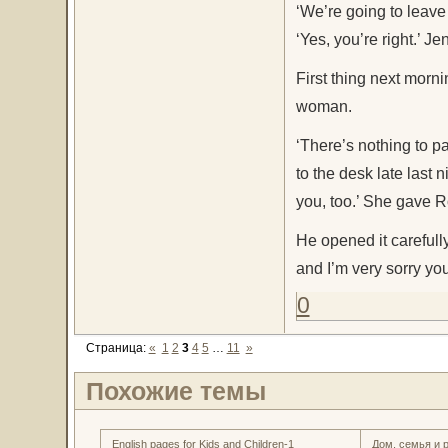
‘We’re going to leav
‘Yes, you’re right.’ 
First thing next morni
woman.
‘There’s nothing to pa
to the desk late last n
you, too.’ She gave R
He opened it carefully
and I’m very sorry you 
0
Страница:
«
1
2
3
4
5
…
11
»
Похожие темы
English pages for Kids and Children-1
Дом, семья и 