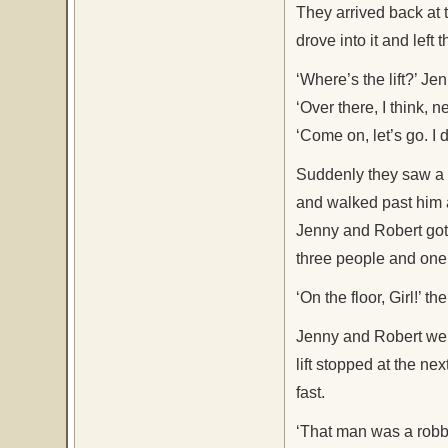
They arrived back at 
drove into it and left 
‘Where’s the lift?’ Je
‘Over there, I think, 
‘Come on, let’s go. I d
Suddenly they saw a 
and walked past him as
Jenny and Robert got
three people and one b
‘On the floor, Girl!’ th
Jenny and Robert were
lift stopped at the ne
fast.
‘That man was a robb