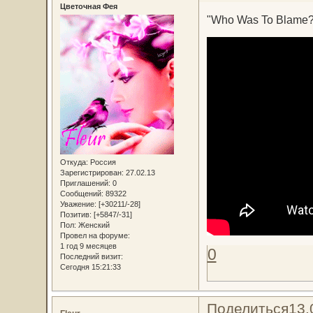
Цветочная Фея
"Who Was To Blame?
Откуда:
Россия
Зарегистрирован
: 27.02.13
Приглашений:
0
Сообщений:
89322
Уважение:
[+30211/-28]
Позитив:
[+5847/-31]
Пол:
Женский
Провел на форуме:
1 год 9 месяцев
0
Последний визит:
Сегодня 15:21:33
Поделиться
13.