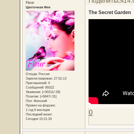
Поделиться
14.
Fleur
Цветочная Фея
The Secret Garden
Откуда:
Россия
Зарегистрирован
: 27.02.13
Приглашений:
0
Сообщений:
89322
Уважение:
[+30211/-28]
Позитив:
[+5847/-31]
Пол:
Женский
Провел на форуме:
1 год 9 месяцев
0
Последний визит:
Сегодня 15:21:33