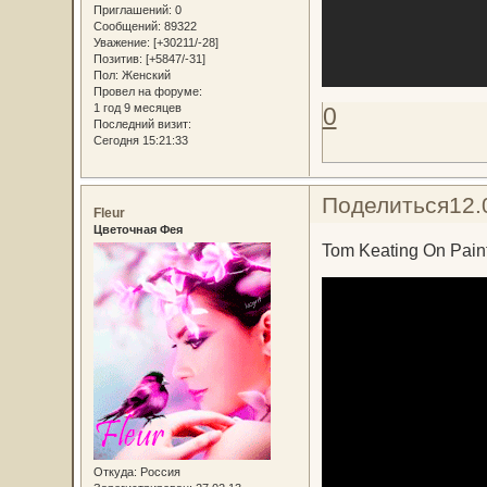
Приглашений:
0
Сообщений:
89322
Уважение:
[+30211/-28]
Позитив:
[+5847/-31]
Пол:
Женский
Провел на форуме:
1 год 9 месяцев
0
Последний визит:
Сегодня 15:21:33
Поделиться
12.
Fleur
Цветочная Фея
Tom Keating On Paint
Откуда:
Россия