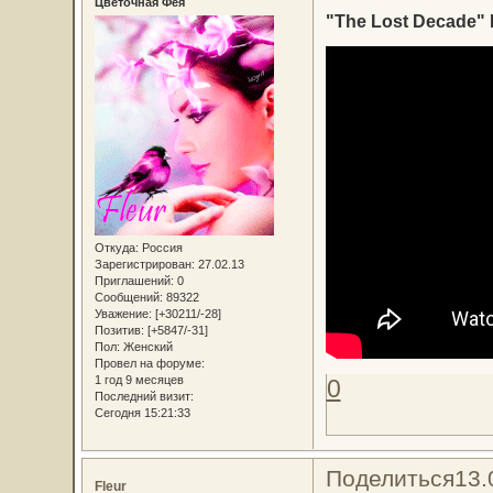
Цветочная Фея
"The Lost Decade" B
Откуда:
Россия
Зарегистрирован
: 27.02.13
Приглашений:
0
Сообщений:
89322
Уважение:
[+30211/-28]
Позитив:
[+5847/-31]
Пол:
Женский
Провел на форуме:
1 год 9 месяцев
0
Последний визит:
Сегодня 15:21:33
Поделиться
13.
Fleur