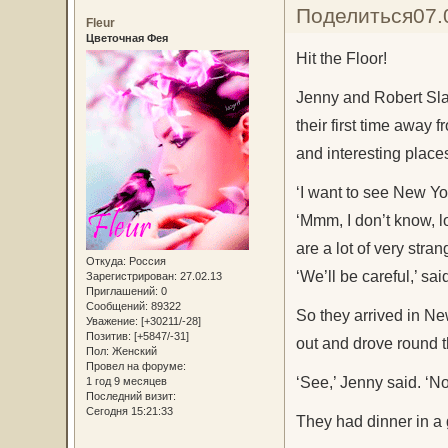
Поделиться
07.
Fleur
Цветочная Фея
Hit the Floor!
Jenny and Robert Sla
their first time away
and interesting place
‘I want to see New Yor
‘Mmm, I don’t know, 
are a lot of very str
Откуда:
Россия
‘We’ll be careful,’ s
Зарегистрирован
: 27.02.13
Приглашений:
0
Сообщений:
89322
So they arrived in Ne
Уважение:
[+30211/-28]
Позитив:
[+5847/-31]
out and drove round t
Пол:
Женский
Провел на форуме:
‘See,’ Jenny said. ‘Not
1 год 9 месяцев
Последний визит:
Сегодня 15:21:33
They had dinner in a 