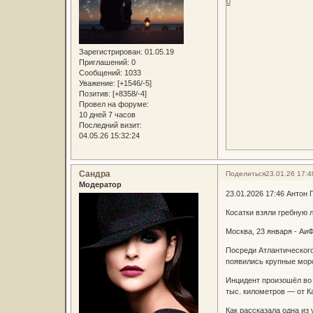
0
Зарегистрирован
: 01.05.19
Приглашений:
0
Сообщений:
1033
Уважение:
[+1546/-5]
Позитив:
[+8358/-4]
Провел на форуме:
10 дней 7 часов
Последний визит:
04.05.26 15:32:24
Сандра
Поделиться
23.01.26 17:4
Модератор
23.01.2026 17:46 Антон
Косатки взяли гребную 
Москва, 23 января - Аи
Посреди Атлантического
появились крупные морс
Инцидент произошёл во 
тыс. километров — от К
Как рассказала одна из