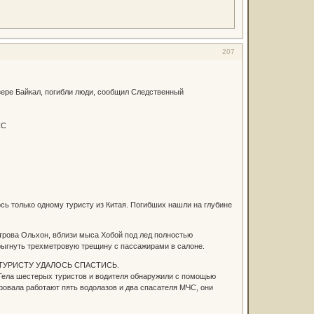
207
зере Байкал, погибли люди, сообщил Следственный
СС
сь только одному туристу из Китая. Погибших нашли на глубине
строва Ольхон, вблизи мыса Хобой под лед полностью
рыгнуть трехметровую трещину с пассажирами в салоне.
 ТУРИСТУ УДАЛОСЬ СПАСТИСЬ.
 Тела шестерых туристов и водителя обнаружили с помощью
ровала работают пять водолазов и два спасателя МЧС, они