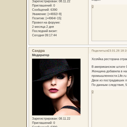
Зарегистрирован
: 08.11.22
Приглашений:
0
0
Сообщений:
6390
Уважение:
[+4692/-8]
Позитив:
[+4964/-15]
Провел на форуме:
2 месяца 2 дня
Последний визит:
Сегодня 09:17:44
Сандра
Поделиться
23.01.26 18:1
Модератор
Хозяйка ресторана отр
В американском штате С
Женщина добавила в на
промышленности.Life.ru
Двое из пострадавших по
По данным следствия, 5
0
Зарегистрирован
: 08.11.22
Приглашений:
0
Сообщений:
6390