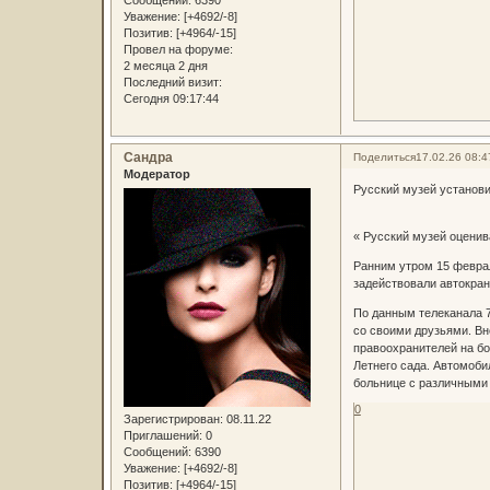
Уважение:
[+4692/-8]
Позитив:
[+4964/-15]
Провел на форуме:
2 месяца 2 дня
Последний визит:
Сегодня 09:17:44
Сандра
Поделиться
17.02.26 08:4
Модератор
Русский музей установи
« Русский музей оценив
Ранним утром 15 феврал
задействовали автокран
По данным телеканала 7
со своими друзьями. Вн
правоохранителей на бо
Летнего сада. Автомоби
больнице с различными 
0
Зарегистрирован
: 08.11.22
Приглашений:
0
Сообщений:
6390
Уважение:
[+4692/-8]
Позитив:
[+4964/-15]