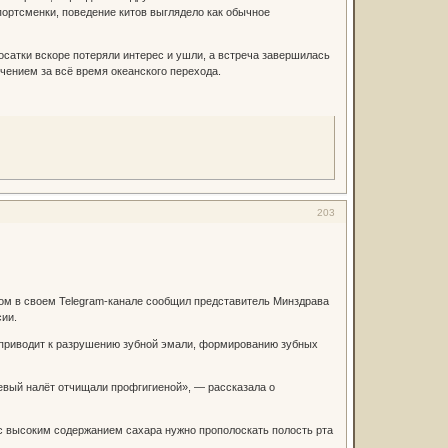
портсменки, поведение китов выглядело как обычное
Косатки вскоре потеряли интерес и ушли, а встреча завершилась
чением за всё время океанского перехода.
203
том в своем Telegram-канале сообщил представитель Минздрава
сии.
ь приводит к разрушению зубной эмали, формированию зубных
евый налёт отчищали профгигиеной», — рассказала о
 с высоким содержанием сахара нужно прополоскать полость рта