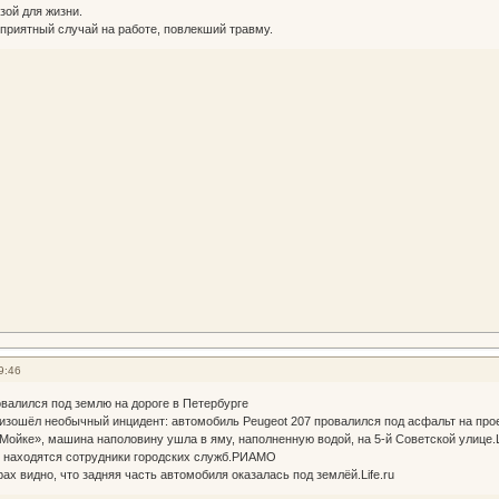
зой для жизни.
приятный случай на работе, повлекший травму.
9:46
валился под землю на дороге в Петербурге
изошёл необычный инцидент: автомобиль Peugeot 207 провалился под асфальт на проез
Мойке», машина наполовину ушла в яму, наполненную водой, на 5-й Советской улице.Li
 находятся сотрудники городских служб.РИАМО
ах видно, что задняя часть автомобиля оказалась под землёй.Life.ru