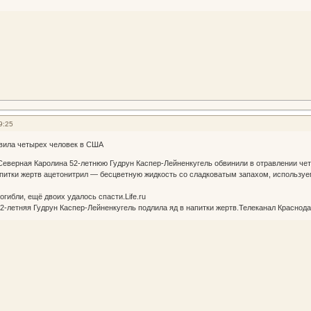
9:25
авила четырех человек в США
еверная Каролина 52-летнюю Гудрун Каспер-Лейненкугель обвинили в отравлении четы
питки жертв ацетонитрил — бесцветную жидкость со сладковатым запахом, используе
гибли, ещё двоих удалось спасти.Life.ru
2-летняя Гудрун Каспер-Лейненкугель подлила яд в напитки жертв.Телеканал Краснод