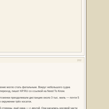
202
жение могло стать фатальным. Вокруг небольшого судна
переход, пишет KP.RU со ссылкой на Need To Know.
тсменки преодолевали дистанцию около 3 тыс. миль — почти 5
 окружении трёх косаток.
й стороны, ещё одна — с другой. Они касались носовой части