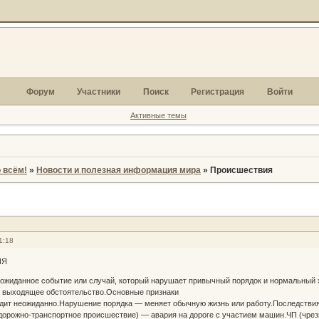
Форум
Участники
Поиск
Регистрация
Войти
Активные темы
 всём!
»
Новости и полезная информация мира
»
Происшествия
1:18
ИЯ
ожиданное событие или случай, который нарушает привычный порядок и нормальный х
он выходящее обстоятельство.Основные признаки
дит неожиданно.Нарушение порядка — меняет обычную жизнь или работу.Последствия
орожно-транспортное происшествие) — авария на дороге с участием машин.ЧП (чре