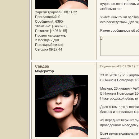
судна, но не пытались 
любопытство.
Зарегистрирован
: 08.11.22
Приглашений:
0
Участницы гонки осозна
Сообщений:
6390
без последствий. Для э
Уважение:
[+4692/-8]
Ранее сообщалось об об
Позитив:
[+4964/-15]
Провел на форуме:
0
2 месяца 2 дня
Последний визит:
Сегодня 09:17:44
Сандра
Поделиться
23.01.26 17:5
Модератор
23.01.2026 17:25 Людм
В Нижнем Новгороде 18-
Москва, 23 января - Аи
В Нижнем Новгороде 18-
Нижегородской области
Дело в том, что высоко
бляшек и появлению кар
«У передних верхних з
проведенном молодому 
Врач рекомендовала пит
водой.