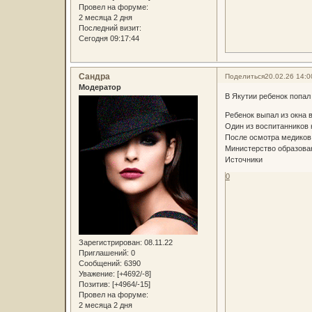
Провел на форуме:
2 месяца 2 дня
Последний визит:
Сегодня 09:17:44
Сандра
Поделиться
20.02.26 14:0
Модератор
В Якутии ребенок попал 
Ребенок выпал из окна 
Один из воспитанников 
После осмотра медиков
Министерство образован
Источники
0
Зарегистрирован
: 08.11.22
Приглашений:
0
Сообщений:
6390
Уважение:
[+4692/-8]
Позитив:
[+4964/-15]
Провел на форуме:
2 месяца 2 дня