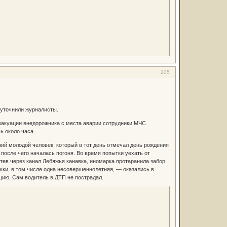
205
 уточнили журналисты.
вакуации внедорожника с места аварии сотрудники МЧС
ь около часа.
ний молодой человек, который в тот день отмечал день рождения
после чего началась погоня. Во время попытки уехать от
тев через канал Лебяжья канавка, иномарка протаранила забор
ушки, в том числе одна несовершеннолетняя, — оказались в
цию. Сам водитель в ДТП не пострадал.