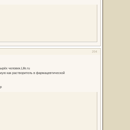
204
рёх человек.Life.ru
мую как растворитель в фармацевтической
ар