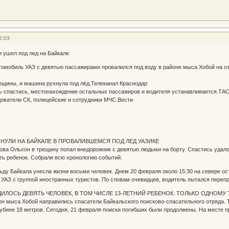
2:03
 ушел под лед на Байкале
томобиль УАЗ с девятью пассажирами провалился под воду в районе мыса Хобой на о
ещины, и машина рухнула под лёд.Телеканал Краснодар
ь спастись, местонахождение остальных пассажиров и водителя устанавливается.ТА
ователи СК, полицейские и сотрудники МЧС.Вести
НУЛИ НА БАЙКАЛЕ В ПРОВАЛИВШЕМСЯ ПОД ЛЕД УАЗИКЕ
ова Ольхон в трещину попал внедорожник с девятью людьми на борту. Спастись удало
сть ребенок. Собрали всю хронологию событий.
ьду Байкала унесла жизни восьми человек. Днем 20 февраля около 15:30 на севере о
УАЗ с группой иностранных туристов. По словам очевидцев, водитель пытался переп
ИЛОСЬ ДЕВЯТЬ ЧЕЛОВЕК, В ТОМ ЧИСЛЕ 13-ЛЕТНИЙ РЕБЕНОК. ТОЛЬКО ОДНОМУ
н мыса Хобой направились спасатели Байкальского поисково-спасательного отряда.
убине 18 метров. Сегодня, 21 февраля поиски погибших были продолжены. На месте п