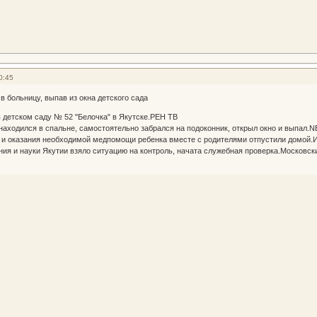
0:45
в больницу, выпав из окна детского сада
в детском саду № 52 "Белочка" в Якутске.РЕН ТВ
находился в спальне, самостоятельно забрался на подоконник, открыл окно и выпал.
 и оказания необходимой медпомощи ребенка вместе с родителями отпустили домой.
ия и науки Якутии взяло ситуацию на контроль, начата служебная проверка.Московс