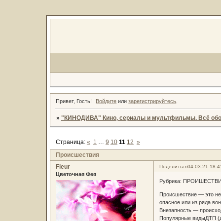
Привет, Гость!
Войдите
или
зарегистрируйтесь
.
»
"КИНОДИВА" Кино, сериалы и мультфильмы. Всё обо
Страница:
«
1
…
9
10
11
12
»
Происшествия
Fleur
Поделиться
04.03.21 18:4
Цветочная Фея
Рубрика: ПРОИШЕСТВ
Происшествие — это не
опасное или из ряда в
Внезапность — происхо
Популярные видыДТП (д