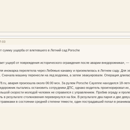
7:03
т сумму ущерба от влетевшего в Летний сад Porsche
ает ущерб от повреждения исторического ограждения после аварии внедорожника», —
я иномарка перелетела через Лебяжью канавку и приземлилась в Летнем саду. Для э
. Сначала машину перенесли на лед водоема, а затем эвакуировали. Операция длилас
8.ru, авария произошла около 06:00 мск. За рулем Porsche Cayenne находился 18-лет
едорожник пытались остановить сотрудники ДПС, однако водитель проигнорировал их, 
льшой скорости молодой человек не справился с управлением. Пробив ограду и проле
ль в результате столкновения перевернулся на бок. В результате два парня и две дев
травмами в состоянии средней степени тяжести, один пострадавший попал в реанима