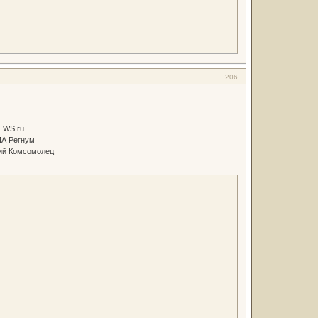
206
NEWS.ru
ИА Регнум
кий Комсомолец