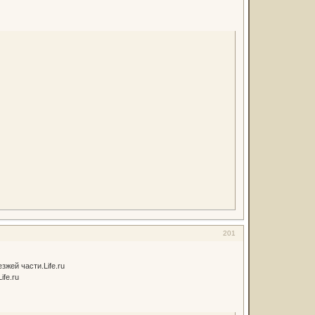
201
жей части.Life.ru
fe.ru