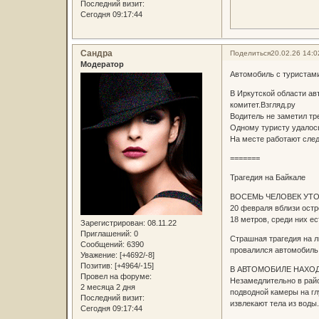
Последний визит:
Сегодня 09:17:44
Сандра
Поделиться
20.02.26 14:0
Модератор
Автомобиль с туристами
В Иркутской области ав
комитет.Взгляд.ру
Водитель не заметил тр
Одному туристу удалос
На месте работают след
=======
Трагедия на Байкале
ВОСЕМЬ ЧЕЛОВЕК УТО
20 февраля вблизи остр
18 метров, среди них е
Зарегистрирован
: 08.11.22
Приглашений:
0
Страшная трагедия на л
Сообщений:
6390
провалился автомобиль 
Уважение:
[+4692/-8]
Позитив:
[+4964/-15]
В АВТОМОБИЛЕ НАХОД
Провел на форуме:
Незамедлительно в райо
2 месяца 2 дня
подводной камеры на гл
Последний визит:
извлекают тела из воды.
Сегодня 09:17:44