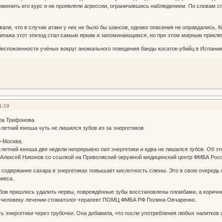
изменить его курс и не проявляли агрессии, ограничившись наблюдением. По словам с
вали, что в случае атаки у них не было бы шансов, однако опасения не оправдались. 
кипажа этот эпизод стал самым ярким и запоминающимся, но при этом мирным приклю
еспокоенности учёных вокруг аномального поведения банды косаток-убийц в Испании
1:19
ила Трифонова
летний юноша чуть не лишился зубов из-за энергетиков
Ф-Москва.
летний юноша две недели непрерывно пил энергетики и едва не лишился зубов. Об э
 Алексей Никонов со ссылкой на Приволжский окружной медицинский центр ФМБА Рос
е содержание сахара в энергетиках повышает кислотность слюны. Это в свою очеред
иеса.
убов пришлось удалить нервы, повреждённые зубы восстановлены пломбами, а коричн
человеку лечении стоматолог-терапевт ПОМЦ ФМБА РФ Полина Овчаренко.
ь энергетики через трубочки. Она добавила, что после употребления любых напитков