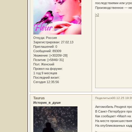
последствиями или угро
Производственное — не
+2
Откуда:
Россия
Зарегистрирован
: 27.02.13
Приглашений:
0
Сообщений:
89309
Уважение:
[+30209/-28]
Позитив:
[+5846/-31]
Пол:
Женский
Провел на форуме:
1 год 9 месяцев
Последний визит:
Сегодня 12:35:56
Taurus
Поделиться
30.12.25 19:3
Историк_в_душе
Автомобиль Peugeot про
В Санкт-Петербурге про
Как сообщает «Mash на 
На месте происшествия
На опубликованных кадр