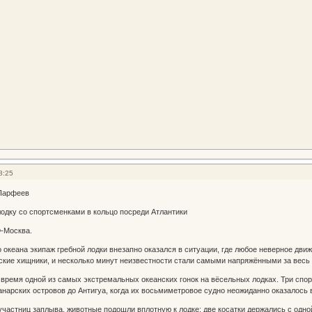
8:25
 Парфеев
лодку со спортсменками в кольцо посреди Атлантики
Ф-Москва.
 океана экипаж гребной лодки внезапно оказался в ситуации, где любое неверное дви
кие хищники, и несколько минут неизвестности стали самыми напряжёнными за весь 
время одной из самых экстремальных океанских гонок на вёсельных лодках. Три спор
анарских островов до Антигуа, когда их восьмиметровое судно неожиданно оказалось в
 участниц заплыва, животные подошли вплотную к лодке: две косатки держались с одно