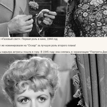
«Газовый свет». Первая роль в кино, 1944 год
т же номинировали на “Оскар” за лучшую роль второго плана!
ы карьера актрисы пошла в гору. В 1945 году она снялась в экранизации “Портрета Дор