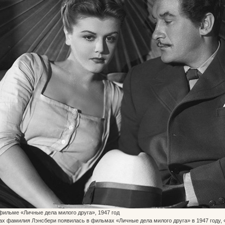
фильме «Личные дела милого друга», 1947 год
ах фамилия Лэнсбери появилась в фильмах «Личные дела милого друга» в 1947 году, «