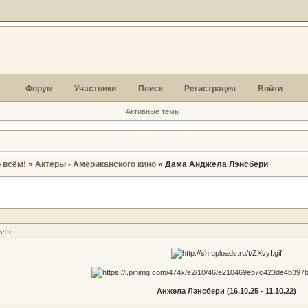
Форум
Участники
Поиск
Регистрация
Войти
Активные темы
 всём!
»
Актеры - Американского кино
»
Дама Анджела Лэнсбери
5:30
Анжела Лэнсбери (16.10.25 - 11.10.22)