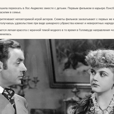
шила переехать в Лос-Анджелес вместе с детьми. Первым фильмом в карьере Лэнсбери
насилии в семье.
ритягивают неповторимой игрой актеров. Сюжеты фильмов захватывают с первых же м
 получаешь удовольствие при виде шикарного убранства комнат и невероятных нарядо
ается легкая красота с мрачной темой модного в то время в Голливуде направления «
омнилась.