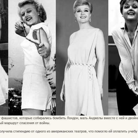
от фашистов, которые собирались бомбить Лондон, мать Анджелы вместе с ней и дво
ый маршрут спасения от войны.
лучила стипендию от одного из американских театров, что помогло ей оплатить учебу