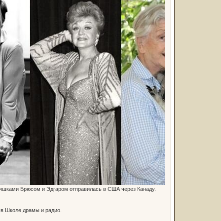
йняшками Брюсом и Эдгаром отправилась в США через Канаду.
 в Школе драмы и радио.