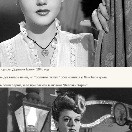
ортрет Дориана Грея», 1945 год
вь досталась не ей, но “Золотой глобус” обосновался у Лэнсбери дома.
ь режиссерам, и ее пригласили в мюзикл “Девочки Харви”.