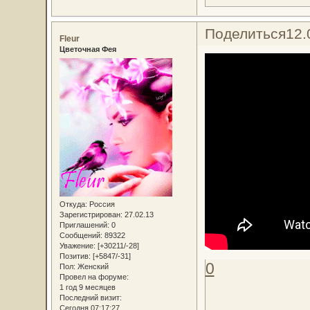
Поделиться
12.
Fleur
Цветочная Фея
Откуда:
Россия
Зарегистрирован
: 27.02.13
Приглашений:
0
Сообщений:
89322
Уважение:
[+30211/-28]
Позитив:
[+5847/-31]
0
Пол:
Женский
Провел на форуме:
1 год 9 месяцев
Последний визит:
Сегодня 07:17:27