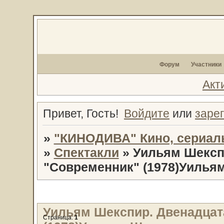
Форум
Участники
Акт
Привет, Гость!
Войдите
или
заре
»
"КИНОДИВА" Кино, сериал
»
Спектакли
»
Уильям Шекспи
"Современник" (1978)Уилья
Уильям Шекспир. Двенадцата
Страница:
1