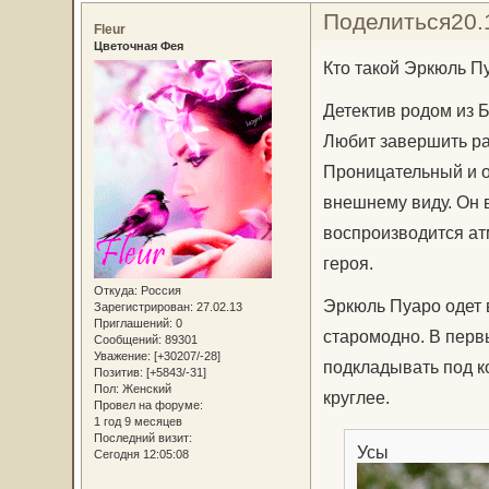
Поделиться
20.
Fleur
Цветочная Фея
Кто такой Эркюль П
Детектив родом из 
Любит завершить р
Проницательный и о
внешнему виду. Он в
воспроизводится атм
героя.
Откуда:
Россия
Эркюль Пуаро одет 
Зарегистрирован
: 27.02.13
Приглашений:
0
старомодно. В перв
Сообщений:
89301
Уважение:
[+30207/-28]
подкладывать под к
Позитив:
[+5843/-31]
Пол:
Женский
круглее.
Провел на форуме:
1 год 9 месяцев
Последний визит:
Усы
Сегодня 12:05:08