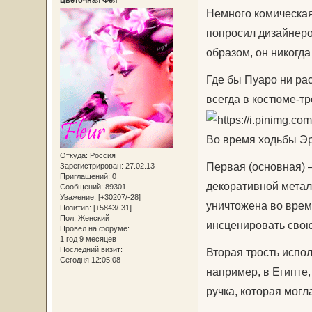
Немного комическая
попросил дизайнеро
образом, он никогд
Где бы Пуаро ни рас
всегда в костюме-тр
Во время ходьбы Эр
Откуда:
Россия
Первая (основная) —
Зарегистрирован
: 27.02.13
Приглашений:
0
декоративной метал
Сообщений:
89301
Уважение:
[+30207/-28]
уничтожена во врем
Позитив:
[+5843/-31]
Пол:
Женский
инсценировать свою
Провел на форуме:
1 год 9 месяцев
Последний визит:
Вторая трость испо
Сегодня 12:05:08
например, в Египте
ручка, которая мог