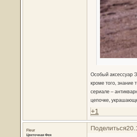
Особый аксессуар Э
кроме того, знание 
сериале – антиквар
цепочке, украшающе
+1
Поделиться
20.
Fleur
Цветочная Фея