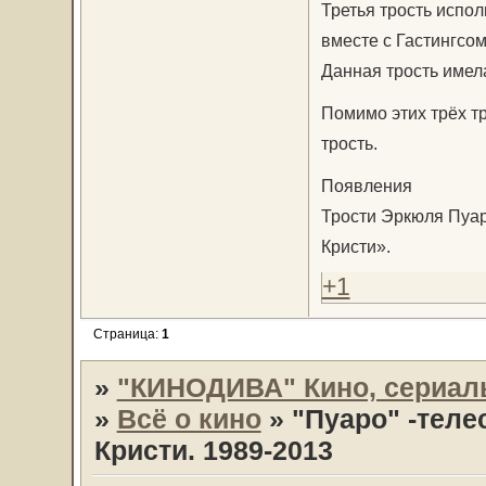
Третья трость испол
вместе с Гастингсом
Данная трость имела
Помимо этих трёх тр
трость.
Появления
Трости Эркюля Пуар
Кристи».
+1
Страница:
1
»
"КИНОДИВА" Кино, сериал
»
Всё о кино
»
"Пуаро" -теле
Кристи. 1989-2013