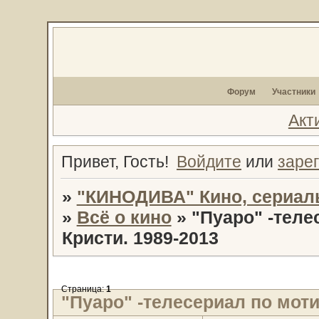
Форум
Участники
Акт
Привет, Гость!
Войдите
или
заре
»
"КИНОДИВА" Кино, сериал
»
Всё о кино
»
"Пуаро" -теле
Кристи. 1989-2013
Страница:
1
"Пуаро" -телесериал по моти