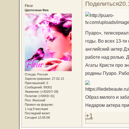
Поделиться
20.
Fleur
Цветочная Фея
Пуаро», телесериал 
годы. Во всех 13-ти
английский актер Д
работе над ролью. Д
Агаты Кристи про з
родины Пуаро. Рабо
Откуда:
Россия
Зарегистрирован
: 27.02.13
Приглашений:
0
Сообщений:
89301
Уважение:
[+30207/-28]
Позитив:
[+5843/-31]
Образ милого и заб
Пол:
Женский
Недаром актера при
Провел на форуме:
1 год 9 месяцев
Последний визит:
+1
Сегодня 12:05:08