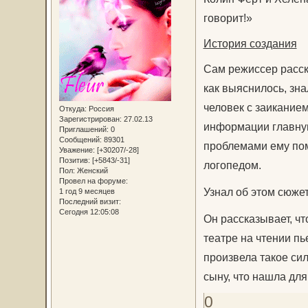
говорит!»
История создания
Сам режиссер расска
как выяснилось, зна
человек с заиканием
Откуда:
Россия
Зарегистрирован
: 27.02.13
информации главную
Приглашений:
0
Сообщений:
89301
проблемами ему пом
Уважение:
[+30207/-28]
Позитив:
[+5843/-31]
логопедом.
Пол:
Женский
Провел на форуме:
Узнал об этом сюже
1 год 9 месяцев
Последний визит:
Сегодня 12:05:08
Он рассказывает, чт
театре на чтении пь
произвела такое сил
сыну, что нашла дл
0