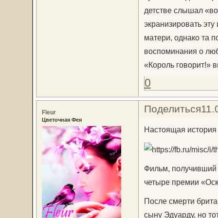
детстве слышал «во
экранизировать эту
матери, однако та п
воспоминания о лю
«Король говорит!» в
0
Поделиться
11.
Fleur
Цветочная Фея
Настоящая история 
Фильм, получивший 
четыре премии «Оск
После смерти брита
сыну Эдуарду, но то