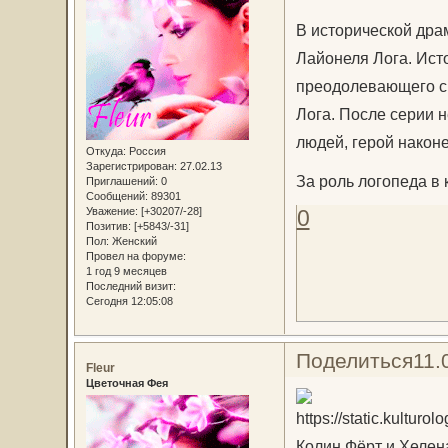
В исторической дра
Лайонеля Лога. Исто
преодолевающего с
Лога. После серии 
людей, герой наконе
Откуда:
Россия
Зарегистрирован
: 27.02.13
За роль логопеда в
Приглашений:
0
Сообщений:
89301
Уважение:
[+30207/-28]
0
Позитив:
[+5843/-31]
Пол:
Женский
Провел на форуме:
1 год 9 месяцев
Последний визит:
Сегодня 12:05:08
Поделиться
11.
Fleur
Цветочная Фея
Колин Фёрт и Хелен