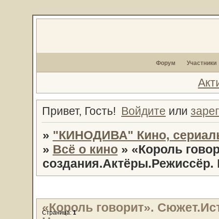
Форум
Участники
Акт
Привет, Гость!
Войдите
или
заре
»
"КИНОДИВА" Кино, сериал
»
Всё о кино
»
«Король говор
создания.Актёры.Режиссёр.
«Король говорит». Сюжет.Ис
Страница:
1