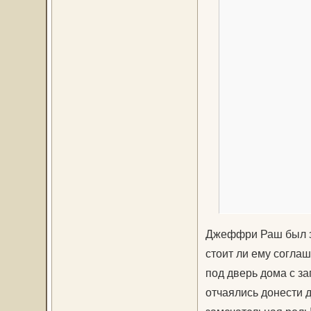
Джеффри Раш был зв
стоит ли ему согла
под дверь дома с за
отчаялись донести д