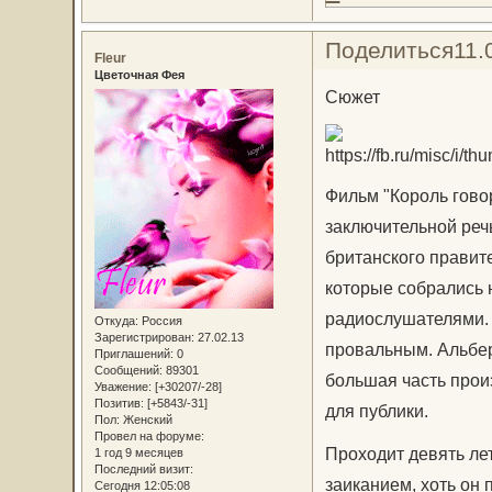
Поделиться
11.
Fleur
Цветочная Фея
Сюжет
Фильм "Король гово
заключительной реч
британского правите
которые собрались 
радиослушателями. 
Откуда:
Россия
Зарегистрирован
: 27.02.13
провальным. Альберт
Приглашений:
0
Сообщений:
89301
большая часть про
Уважение:
[+30207/-28]
Позитив:
[+5843/-31]
для публики.
Пол:
Женский
Провел на форуме:
Проходит девять лет
1 год 9 месяцев
Последний визит:
заиканием, хоть он
Сегодня 12:05:08