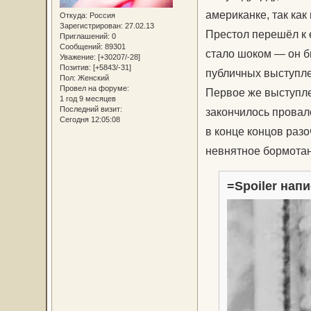
американке, так как
Откуда:
Россия
Зарегистрирован
: 27.02.13
Престол перешёл к 
Приглашений:
0
Сообщений:
89301
стало шоком — он б
Уважение:
[+30207/-28]
Позитив:
[+5843/-31]
публичных выступлен
Пол:
Женский
Провел на форуме:
Первое же выступле
1 год 9 месяцев
Последний визит:
закончилось провал
Сегодня 12:05:08
в конце концов раз
невнятное бормотан
=Spoiler напи