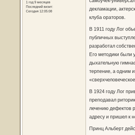
самоучек-универсал
1 год 9 месяцев
Последний визит:
декламации, актерс
Сегодня 12:05:08
клуба ораторов.
В 1911 году Лог объ
публичных выступле
разработал собстве
Его методики были 
дыхательную гимнас
терпение, а одним 
«сверхчеловеческое
В 1924 году Лог при
преподавал риторику
лечению дефектов ре
адресу и пришел к н
Принц Альберт дейст