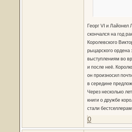
Георг VI и Лайонел
скончался на год р
Королевского Викто
рыцарского ордена з
выступлениям во вр
и после неё. Королю
он произносил почт
в середине предлож
Через несколько ле
книги о дружбе коро
стали бестселлерам
0