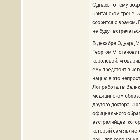
Однако тот ему возр
британском троне. 
ссорится с врачом. 
не будут встречаться
В декабре Эдуард VI
Георгом VI становит
королевой, уговарив
ему предстоит выст
нацию в это непрос
Лог работал в Велик
медицинском образо
другого доктора. Лог
официального образ
австралийцев, кото
который сам являетс
речь для коронации,