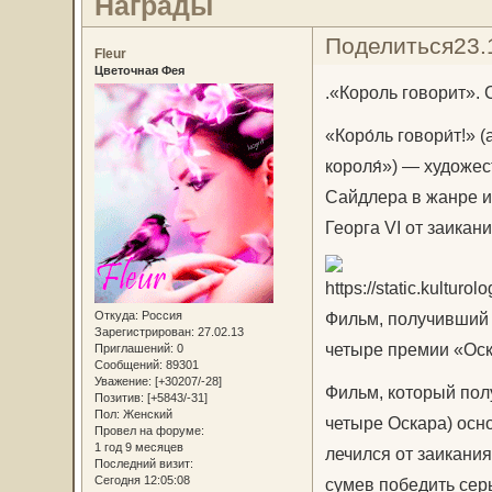
Награды
Поделиться
23.
Fleur
Цветочная Фея
.«Король говорит».
«Коро́ль говори́т!» 
короля́») — художе
Сайдлера в жанре и
Георга VI от заикан
Фильм, получивший 
Откуда:
Россия
Зарегистрирован
: 27.02.13
четыре премии «Оск
Приглашений:
0
Сообщений:
89301
Уважение:
[+30207/-28]
Фильм, который пол
Позитив:
[+5843/-31]
Пол:
Женский
четыре Оскара) осн
Провел на форуме:
1 год 9 месяцев
лечился от заикания
Последний визит:
Сегодня 12:05:08
сумев победить сер