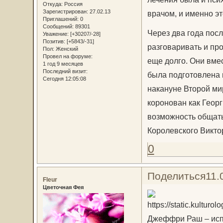
Откуда:
Россия
Зарегистрирован
: 27.02.13
врачом, и именно эт
Приглашений:
0
Сообщений:
89301
Через два года пос
Уважение:
[+30207/-28]
Позитив:
[+5843/-31]
разговаривать и пр
Пол:
Женский
Провел на форуме:
еще долго. Они вме
1 год 9 месяцев
Последний визит:
была подготовлена 
Сегодня 12:05:08
накануне Второй ми
коронован как Геор
возможность общать
Королевского Викто
0
Поделиться
11.
Fleur
Цветочная Фея
Джеффри Раш – испо