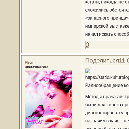
кстати, никогда не с
сложились обстояте
«запасного принца»
имперской выставке 
начал искать способ
0
Поделиться
11.
Fleur
Цветочная Фея
Радиообращение кор
Методы врача-австр
были для своего вр
диагностировал у п
назначил в качеств
лечения была и пси