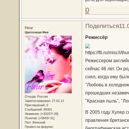
0
Поделиться
11.
Fleur
Цветочная Фея
Режиссёр
Режиссером английс
сейчас 46 лет. Он 
снял, когда ему был
"Любовь в холодном
прошедших незамече
Откуда:
Россия
"Красная пыль", "Ло
Зарегистрирован
: 27.02.13
Приглашений:
0
Сообщений:
89301
В 2005 году Хупер 
Уважение:
[+30207/-28]
Позитив:
[+5843/-31]
правления британск
Пол:
Женский
Провел на форуме:
биографическая ист