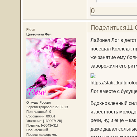
0
Поделиться
11.
Fleur
Цветочная Фея
Лайонел Лог в детст
посещал Колледж пр
же занятие ему бол
заворожили его рит
Лог вместе с будущ
Вдохновленный сило
Откуда:
Россия
Зарегистрирован
: 27.02.13
известность молодо
Приглашений:
0
Сообщений:
89301
речи, ну, и еще – к
Уважение:
[+30207/-28]
Позитив:
[+5843/-31]
даже давал сольные
Пол:
Женский
Провел на форуме: