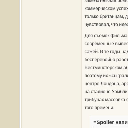
замечательная роль!
коммерческом успехе
только британцам, д
чувствовал, что иде
Для съёмок фильма 
современные вывеск
сажей. В те годы над
бесперебойно работ
Вестминстерском аб
поэтому их «сыграл
центре Лондона, ар
на стадионе Уэмбли 
трибунах массовка 
того времени.
=Spoiler напи