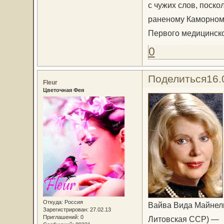
с чужих слов, поско
раненому Каморном
Первого медицинско
0
Поделиться
16.
Fleur
Цветочная Фея
Откуда:
Россия
Вайва Вида Майнелит
Зарегистрирован
: 27.02.13
Приглашений:
0
Литовская ССР) —