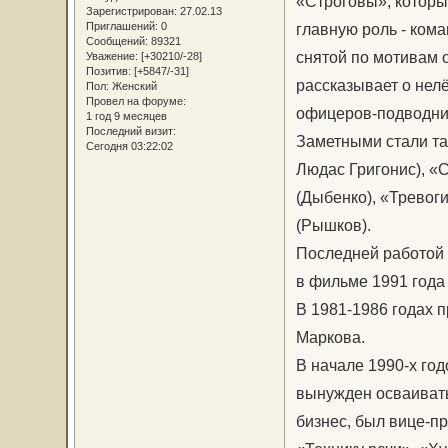
«Строговы», который
Зарегистрирован
: 27.02.13
главную роль - ком
Приглашений:
0
Сообщений:
89321
снятой по мотивам 
Уважение:
[+30210/-28]
Позитив:
[+5847/-31]
рассказывает о нел
Пол:
Женский
Провел на форуме:
офицеров-подводни
1 год 9 месяцев
Последний визит:
Заметными стали та
Сегодня 03:22:02
Людас Григонис), «
(Дыбенко), «Тревог
(Рышков).
Последней работой 
в фильме 1991 года
В 1981-1986 годах 
Маркова.
В начале 1990-х год
вынужден осваивать
бизнес, был вице-п