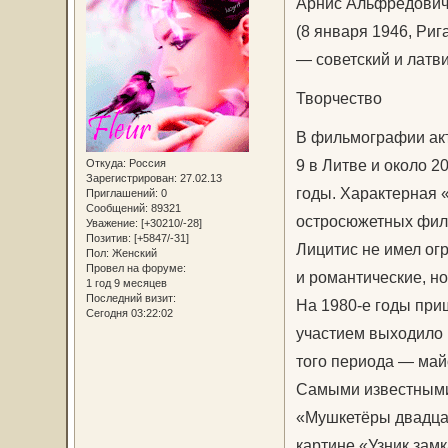
Áрнис Альфрèдович
(8 января 1946, Риг
— советский и латви
Творчество
В фильмографии актё
9 в Литве и около 2
Откуда:
Россия
Зарегистрирован
: 27.02.13
годы. Характерная 
Приглашений:
0
Сообщений:
89321
остросюжетных филь
Уважение:
[+30210/-28]
Позитив:
[+5847/-31]
Лицитис не имел ог
Пол:
Женский
Провел на форуме:
и романтические, н
1 год 9 месяцев
Последний визит:
На 1980-е годы при
Сегодня 03:22:02
участием выходило 
того периода — май
Самыми известными
«Мушкетёры двадцат
картине «Узник зам