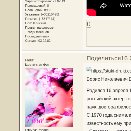
Зарегистрирован
: 27.02.13
Приглашений:
0
Сообщений:
89321
Уважение:
[+30210/-28]
Позитив:
[+5847/-31]
0
Пол:
Женский
Провел на форуме:
1 год 9 месяцев
Последний визит:
Сегодня 03:22:02
Поделиться
16.
Fleur
Цветочная Фея
Борис Николаевич Б
Родился 16 апреля 
российский актёр те
наук, доктора фило
С 1970 года снимал
известность ему пр
Откуда:
Россия