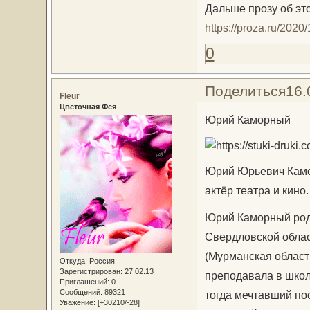
Дальше прозу об эт
https://proza.ru/2020
0
Поделиться
16.
Fleur
Цветочная Фея
Юрий Каморный
Юрий Юрьевич Камо
актёр театра и кин
Юрий Каморный роди
Свердловской облас
(Мурманская область
Откуда:
Россия
Зарегистрирован
: 27.02.13
преподавала в школ
Приглашений:
0
Сообщений:
89321
тогда мечтавший пос
Уважение:
[+30210/-28]