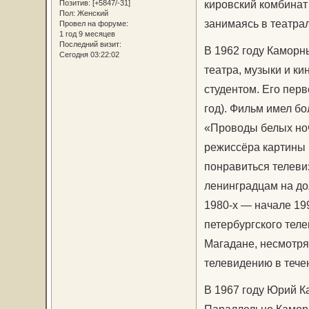
кировский комбинат
Позитив:
[+5847/-31]
Пол:
Женский
занимаясь в театра
Провел на форуме:
1 год 9 месяцев
Последний визит:
В 1962 году Каморн
Сегодня 03:22:02
театра, музыки и ки
студентом. Его перв
год). Фильм имел бо
«Проводы белых ноче
режиссёра картины 
понравиться телеви
ленинградцам на до
1980-х — начале 199
петербургского тел
Магадане, несмотря
телевидению в течен
В 1967 году Юрий К