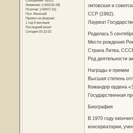
Сообщений:
89321
литовская и советск
Уважение:
[+30210/-28]
Позитив:
[+5847/-31]
ССР (1982).
Пол:
Женский
Провел на форуме:
Лауреат Государств
1 год 9 месяцев
Последний визит:
Сегодня 03:22:02
Родилась 5 сентября
Место рождения Рок
Страна Литва, ССС
Род деятельности а
Награды и премии
Высшая степень отл
Командор ордена «З
Государственная п
Биография
В 1970 году окончи
консерватории, уче