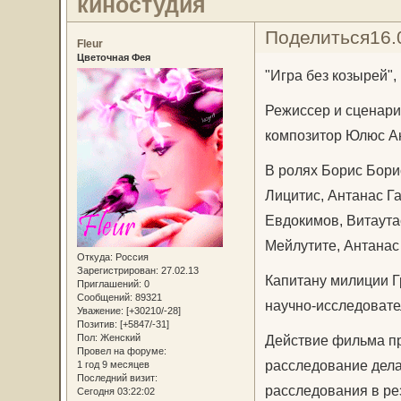
киностудия
Поделиться
16.
Fleur
Цветочная Фея
"Игра без козырей",
Режиссер и сценари
композитор Юлюс А
В ролях Борис Бори
Лицитис, Антанас Г
Евдокимов, Витаута
Мейлутите, Антанас
Откуда:
Россия
Зарегистрирован
: 27.02.13
Капитану милиции Г
Приглашений:
0
Сообщений:
89321
научно-исследовател
Уважение:
[+30210/-28]
Позитив:
[+5847/-31]
Действие фильма пр
Пол:
Женский
Провел на форуме:
расследование дела
1 год 9 месяцев
Последний визит:
расследования в ре
Сегодня 03:22:02