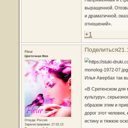
выращенной. Отозва
и драматичной, ока
отношений».
+1
Поделиться
21.
Fleur
Цветочная Фея
Илья Авербах так в
«В Сретенском для 
культуру», серьезн
образом этим и при
дорог этот человек,
Откуда:
Россия
истину и тяжкое оск
Зарегистрирован
: 27.02.13