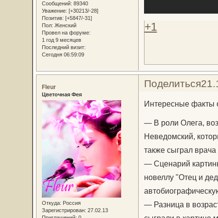
Сообщений:
89340
Уважение:
[+30213/-28]
Позитив:
[+5847/-31]
+1
Пол:
Женский
Провел на форуме:
1 год 9 месяцев
Последний визит:
Сегодня 06:59:09
Поделиться
21.
Fleur
Цветочная Фея
Интересные факты 
— В роли Олега, во
Неведомский, котор
также сыграл врача 
— Сценарий картины
новеллу "Отец и дед
автобиографическую
Откуда:
Россия
— Разница в возрас
Зарегистрирован
: 27.02.13
Приглашений:
0