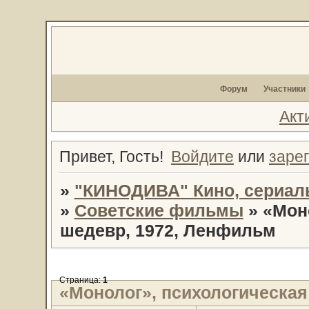
Форум
Участники
Акт
Привет, Гость!
Войдите
или
заре
»
"КИНОДИВА" Кино, сериал
»
Советские фильмы
»
«Мон
шедевр, 1972, Ленфильм
Страница:
1
«Монолог», психологическая