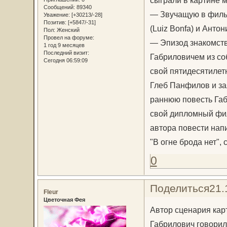
сыграли в картине ма
Сообщений:
89340
— Звучащую в фильм
Уважение:
[+30213/-28]
Позитив:
[+5847/-31]
(Luiz Bonfa) и Анто
Пол:
Женский
Провел на форуме:
— Эпизод знакомств
1 год 9 месяцев
Последний визит:
Габриловичем из со
Сегодня 06:59:09
свой пятидесятилет
Глеб Панфилов и зая
раннюю повесть Габ
свой дипломный фил
автора повести нап
"В огне брода нет"
0
Поделиться
21.
Fleur
Цветочная Фея
Автор сценария кар
Габрилович говорил