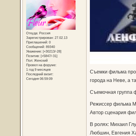
Откуда:
Россия
Зарегистрирован
: 27.02.13
Приглашений:
0
Сообщений:
89340
Уважение:
[+30213/-28]
Позитив:
[+5847/-31]
Пол:
Женский
Провел на форуме:
1 год 9 месяцев
Съемки фильма прох
Последний визит:
Сегодня 06:59:09
города на Неве, а т
Съемочная группа 
Режиссер фильма М
Автор сценария фил
В ролях: Михаил Гл
Любшин, Евгения Ха