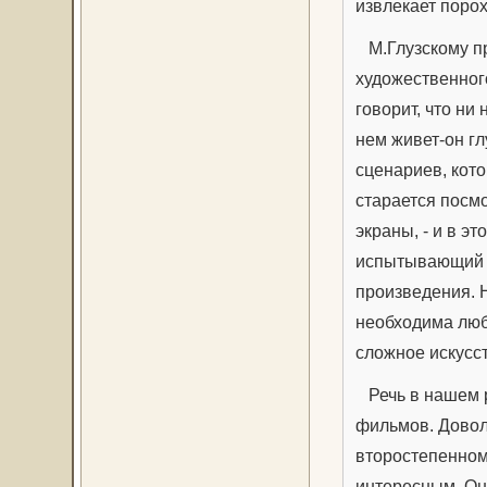
извлекает поро
М.Глузскому п
художественног
говорит, что ни
нем живет-он гл
сценариев, кот
старается посм
экраны, - и в э
испытывающий у
произведения. 
необходима люб
сложное искусс
Речь в нашем р
фильмов. Доволь
второстепенном,
интересным. Он