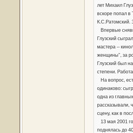
лет Михаил Глуз
вскоре попал в
К.С.Ратомский.
Впервые снявши
Глузский сыграл
мастера -- кин
женщины", за ро
Глузский был на
степени. Работ
На вопрос, есть
одинаково: сыг
одна из главны
рассказывали, ч
сцену, как в пос
13 мая 2001 го
поднялась до 4