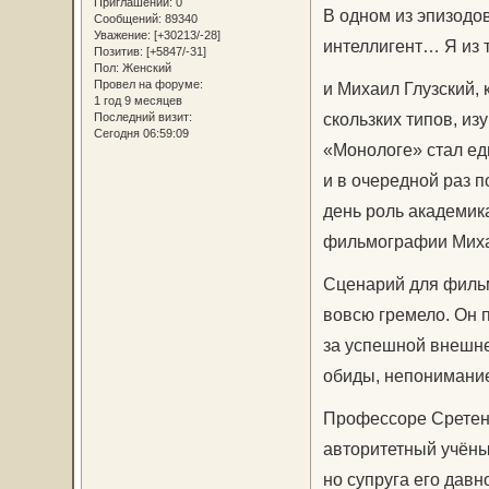
Приглашений:
0
В одном из эпизодов
Сообщений:
89340
Уважение:
[+30213/-28]
интеллигент… Я из т
Позитив:
[+5847/-31]
Пол:
Женский
Провел на форуме:
и Михаил Глузский, 
1 год 9 месяцев
скользких типов, из
Последний визит:
Сегодня 06:59:09
«Монологе» стал ед
и в очередной раз 
день роль академика
фильмографии Миха
Сценарий для фильм
вовсю гремело. Он 
за успешной внешне
обиды, непонимание
Профессоре Сретенс
авторитетный учёны
но супруга его давн