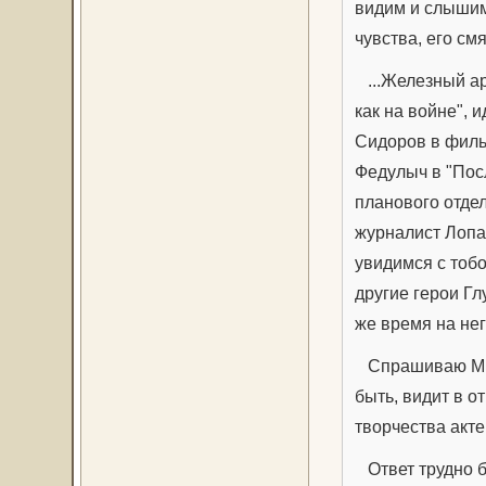
видим и слышим,
чувства, его см
...Железный ар
как на войне",
Сидоров в филь
Федулыч в "Пос
планового отде
журналист Лопа
увидимся с тобо
другие герои Гл
же время на нег
Спрашиваю Мих
быть, видит в 
творчества акте
Ответ трудно б