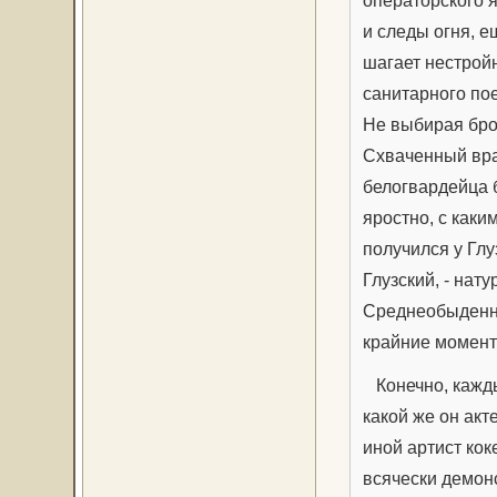
операторского я
и следы огня, е
шагает нестрой
санитарного пое
Не выбирая брод
Схваченный враг
белогвардейца б
яростно, с каки
получился у Глу
Глузский, - нат
Среднеобыденны
крайние момент
Конечно, кажды
какой же он акт
иной артист кок
всячески демонс