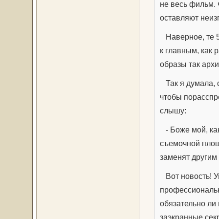
не весь фильм. 
оставляют неиз
Наверное, те 5
к главным, как 
образы так архи
Так я думала, 
чтобы порасспро
слышу:
- Боже мой, как
съемочной площа
заменят другим
Вот новость! У
профессионально
обязательно ли
заэкранные сек