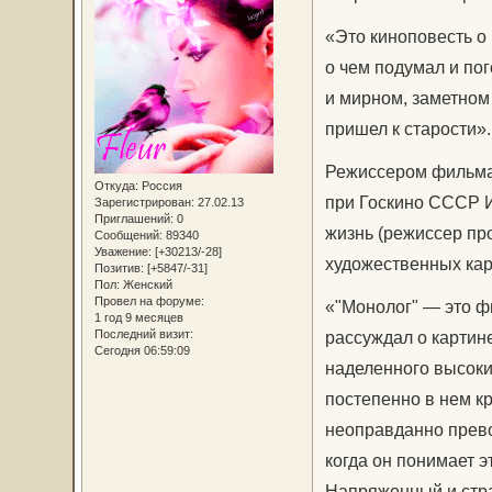
«Это киноповесть о 
о чем подумал и пог
и мирном, заметном
пришел к старости».
Режиссером фильма
Откуда:
Россия
при Госкино СССР И
Зарегистрирован
: 27.02.13
Приглашений:
0
жизнь (режиссер про
Сообщений:
89340
Уважение:
[+30213/-28]
художественных кар
Позитив:
[+5847/-31]
Пол:
Женский
Провел на форуме:
«"Монолог" — это фи
1 год 9 месяцев
рассуждал о картине
Последний визит:
Сегодня 06:59:09
наделенного высоким
постепенно в нем к
неоправданно прево
когда он понимает э
Напряженный и стра