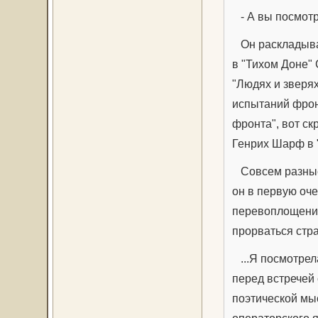
- А вы посмотр
Он раскладывае
в "Тихом Доне" 
"Людях и зверя
испытаний фрон
фронта", вот с
Генрих Шарф в 
Совсем разные л
он в первую оче
перевоплощению,
прорваться стра
...Я посмотрел
перед встречей 
поэтической мыс