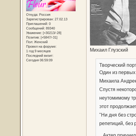
Откуда:
Россия
Зарегистрирован
: 27.02.13
Приглашений:
0
Сообщений:
89340
Уважение:
[+30213/-28]
Позитив:
[+5847/-31]
Пол:
Женский
Провел на форуме:
Михаил Глузский
1 год 9 месяцев
Последний визит:
Сегодня 06:59:09
Творческий пор
Один из первых
Михаила Андрее
Спустя некотор
неутомимому тру
этот продолжает
"Ни дня без стро
репетиций, без 
Актер приучил 