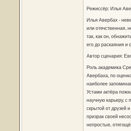
Режиссёр: Илья Ав
Илья Авербах - нев
или отечственная, н
так, как он, обнажи
его до раскаяния и 
Автор сценария: Ев
Роль академика Сре
Авербаха, по оценка
наиболее запоминаю
Устами актёра пож
научную карьеру, с
скрытой от друзей и
призрак своей несо
непростые, отягощ