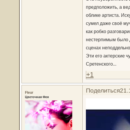
предположить, а ве
облике артиста. Ис
сумел даже своё му
как робко разговар
нестерпимым было д
сценах неподдельно
Эти его актерские ч
Сретенского...
+1
Поделиться
21.
Fleur
Цветочная Фея