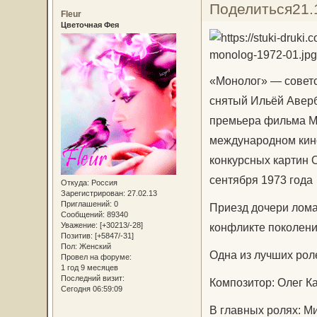
Поделиться
21.
Fleur
Цветочная Фея
«Монолог» — совет
снятый Ильёй Аверб
премьера фильма Мо
международном кино
конкурсных картин 
сентября 1973 года
Откуда:
Россия
Зарегистрирован
: 27.02.13
Приглашений:
0
Приезд дочери лома
Сообщений:
89340
конфликте поколени
Уважение:
[+30213/-28]
Позитив:
[+5847/-31]
Пол:
Женский
Одна из лучших рол
Провел на форуме:
1 год 9 месяцев
Последний визит:
Композитор: Олег К
Сегодня 06:59:09
В главных ролях: М