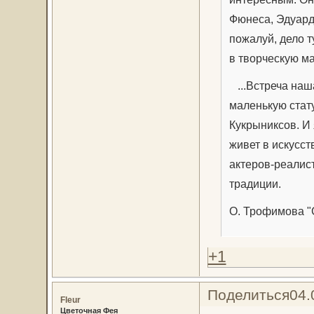
Фюнеса, Эдуардо
пожалуй, дело т
в творческую м
...Встреча наш
маленькую стат
Кукрыниксов. И 
живет в искусст
актеров-реалис
традиции.
О. Трофимова "
+1
Поделиться
04.
Fleur
Цветочная Фея