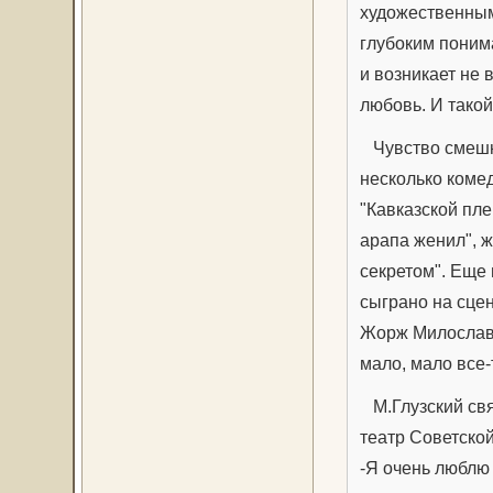
художественным
глубоким поним
и возникает не
любовь. И тако
Чувство смешно
несколько коме
"Кавказской пле
арапа женил", ж
секретом". Еще
сыграно на сце
Жорж Милославс
мало, мало все-
М.Глузский свя
театр Советской
-Я очень люблю 