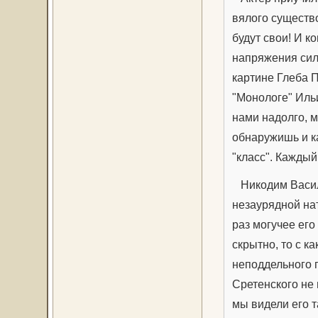
вялого существо
будут свои! И к
напряжения сил
картине Глеба П
"Монологе" Ильи
нами надолго, м
обнаружишь и ка
"класс". Кажды
Никодим Василь
незаурядной нат
раз могучее его
скрытно, то с к
неподдельного г
Сретенского не 
мы видели его т