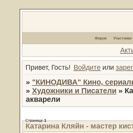
Форум
Участники
Акт
Привет, Гость!
Войдите
или
заре
»
"КИНОДИВА" Кино, сериал
»
Художники и Писатели
»
Ка
акварели
Страница:
1
Катарина Кляйн - мастер кис