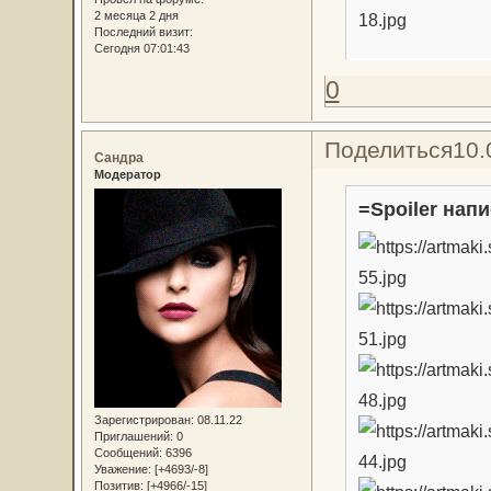
2 месяца 2 дня
Последний визит:
Сегодня 07:01:43
0
Поделиться
10.
Сандра
Модератор
=Spoiler напи
Зарегистрирован
: 08.11.22
Приглашений:
0
Сообщений:
6396
Уважение:
[+4693/-8]
Позитив:
[+4966/-15]