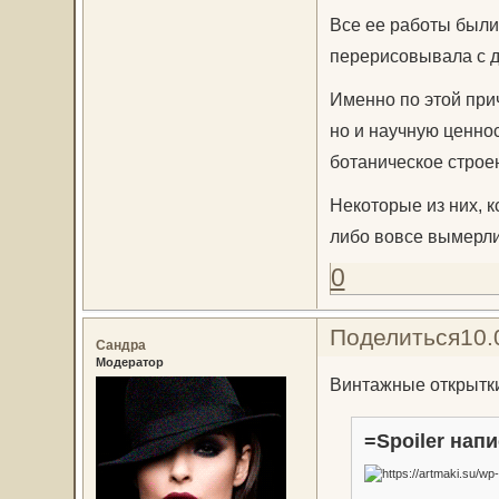
Все ее работы были
перерисовывала с др
Именно по этой при
но и научную ценнос
ботаническое строе
Некоторые из них, к
либо вовсе вымерли
0
Поделиться
10.
Сандра
Модератор
Винтажные открытки
=Spoiler напи