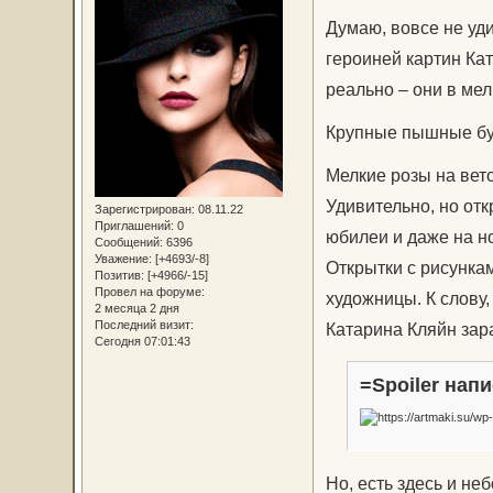
Думаю, вовсе не уди
героиней картин Ка
реально – они в ме
Крупные пышные бут
Мелкие розы на вето
Удивительно, но от
Зарегистрирован
: 08.11.22
Приглашений:
0
юбилеи и даже на н
Сообщений:
6396
Уважение:
[+4693/-8]
Открытки с рисунка
Позитив:
[+4966/-15]
Провел на форуме:
художницы. К слову
2 месяца 2 дня
Последний визит:
Катарина Кляйн зар
Сегодня 07:01:43
=Spoiler напи
Но, есть здесь и н