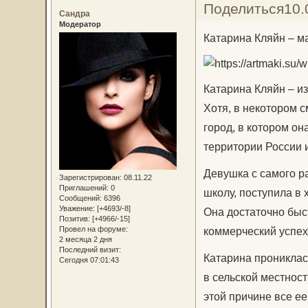
Поделиться
10.
Сандра
Модератор
Катарина Кляйн – ма
Катарина Кляйн – и
Хотя, в некотором 
город, в котором он
территории России и
Девушка с самого р
Зарегистрирован
: 08.11.22
Приглашений:
0
школу, поступила в
Сообщений:
6396
Уважение:
[+4693/-8]
Она достаточно быс
Позитив:
[+4966/-15]
коммерческий успех
Провел на форуме:
2 месяца 2 дня
Последний визит:
Катарина прониклась
Сегодня 07:01:43
в сельской местнос
этой причине все е