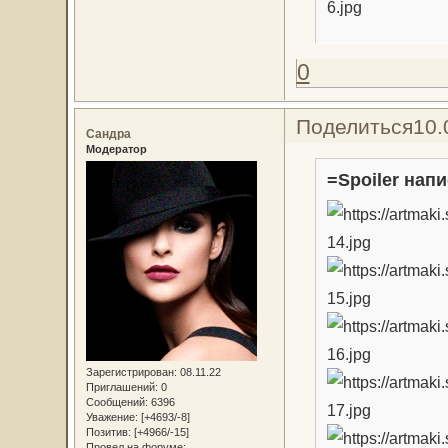
0
Поделиться
10.
Сандра
Модератор
=Spoiler напи
Зарегистрирован
: 08.11.22
Приглашений:
0
Сообщений:
6396
Уважение:
[+4693/-8]
Позитив:
[+4966/-15]
Провел на форуме: