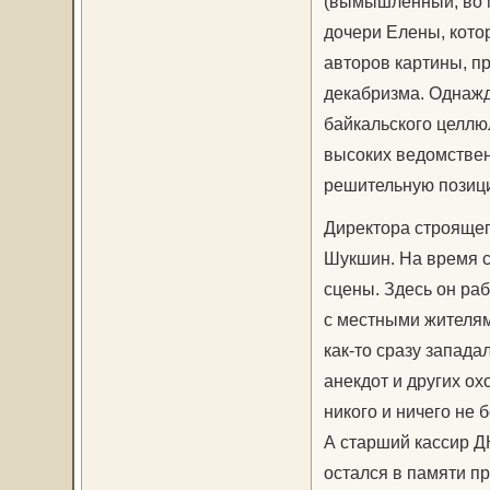
(вымышленный, во м
дочери Елены, кото
авторов картины, п
декабризма. Однажд
байкальского целлюл
высоких ведомстве
решительную позици
Директора строящег
Шукшин. На время с
сцены. Здесь он ра
с местными жителя
как-то сразу запада
анекдот и других о
никого и ничего не 
А старший кассир Д
остался в памяти пр