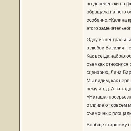
по-деревенски на ф
обращала на него о
особенно «Калина к
этого замечательног
Одну из центральны
в любви Василия Че
Как всегда набрало
съемках относился с
сценарию, Лена Бар
Мы видим, как нерв
нему и т. д. А за к
«Наташа, посерьезне
отличие от совсем 
съемочных площадка
Вообще старшему по