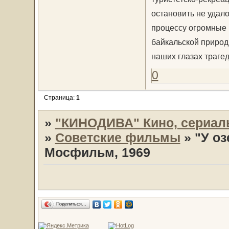
остановить не удал
процессу огромные
байкальской природ
наших глазах трагед
0
Страница:
1
»
"КИНОДИВА" Кино, сериал
»
Советские фильмы
»
"У оз
Мосфильм, 1969
Поделиться…