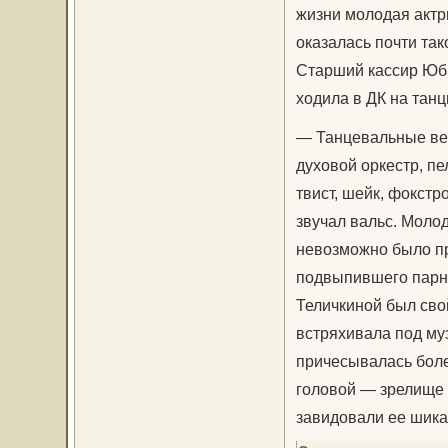
жизни молодая актр
оказалась почти так
Старший кассир Юби
ходила в ДК на танц
— Танцевальные веч
духовой оркестр, п
твист, шейк, фокстр
звучал вальс. Моло
невозможно было пр
подвыпившего парня
Теличкиной был сво
встряхивала под му
причесывалась более
головой — зрелище 
завидовали ее шика