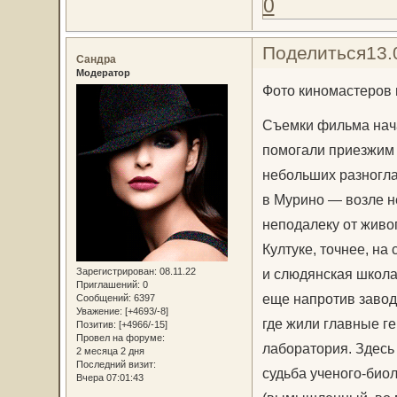
0
Поделиться
13.
Сандра
Модератор
Фото киномастеров 
Съемки фильма нача
помогали приезжим 
небольших разногла
в Мурино — возле н
неподалеку от живо
Култуке, точнее, на
Зарегистрирован
: 08.11.22
и слюдянская школа 
Приглашений:
0
еще напротив завод
Сообщений:
6397
Уважение:
[+4693/-8]
где жили главные ге
Позитив:
[+4966/-15]
Провел на форуме:
лаборатория. Здесь
2 месяца 2 дня
Последний визит:
судьба ученого-био
Вчера 07:01:43