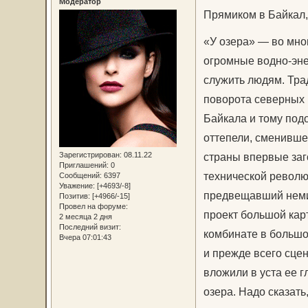
Модератор
Прямиком в Байкал,
«У озера» — во мно
огромные водно-эне
служить людям. Тра
поворота северных
Байкала и тому подо
оттепели, сменивше
Зарегистрирован
: 08.11.22
страны впервые заг
Приглашений:
0
технической революц
Сообщений:
6397
Уважение:
[+4693/-8]
предвещавший неми
Позитив:
[+4966/-15]
Провел на форуме:
проект большой кар
2 месяца 2 дня
Последний визит:
комбинате в большо
Вчера 07:01:43
и прежде всего сце
вложили в уста ее г
озера. Надо сказать