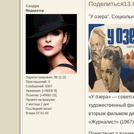
Поделиться
13.
Сандра
Модератор
"У озера". Социаль
Зарегистрирован
: 08.11.22
Приглашений:
0
Сообщений:
6397
Уважение:
[+4693/-8]
Позитив:
[+4966/-15]
«У о́зера» — совет
Провел на форуме:
художественный фил
2 месяца 2 дня
Последний визит:
вторым фильмом дил
Вчера 07:01:43
«Журналист» (1967))
Повествует о взаим