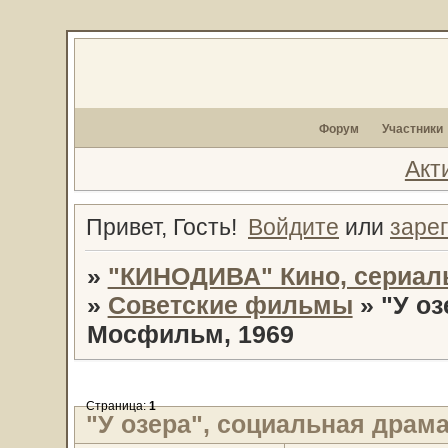
Форум
Участники
Акт
Привет, Гость!
Войдите
или
заре
»
"КИНОДИВА" Кино, сериал
»
Советские фильмы
»
"У оз
Мосфильм, 1969
Страница:
1
"У озера", социальная драм