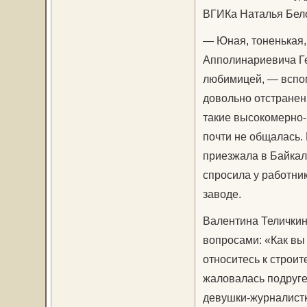
ВГИКа Наталья Бел
— Юная, тоненькая,
Апполинариевича Гер
любимицей, — вспо
довольно отстраненн
такие высокомерно-
почти не общалась. 
приезжала в Байкал
спросила у работник
заводе.
Валентина Теличкин
вопросами: «Как вы
относитесь к строи
жаловалась подруге
девушки-журналистки