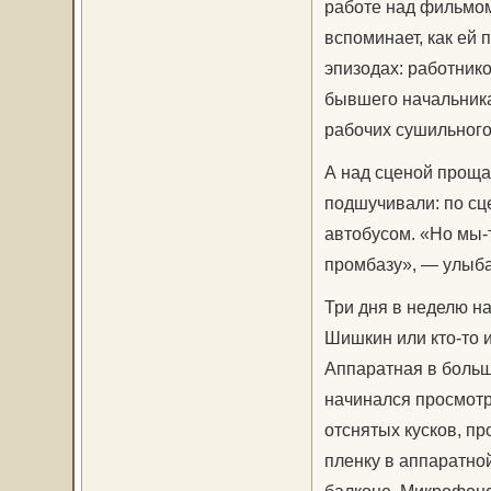
работе над фильмом
вспоминает, как ей 
эпизодах: работнико
бывшего начальник
рабочих сушильного 
А над сценой проща
подшучивали: по сц
автобусом. «Но мы-т
промбазу», — улыба
Три дня в неделю н
Шишкин или кто-то 
Аппаратная в больш
начинался просмотр
отснятых кусков, п
пленку в аппаратно
балконе. Микрофонов