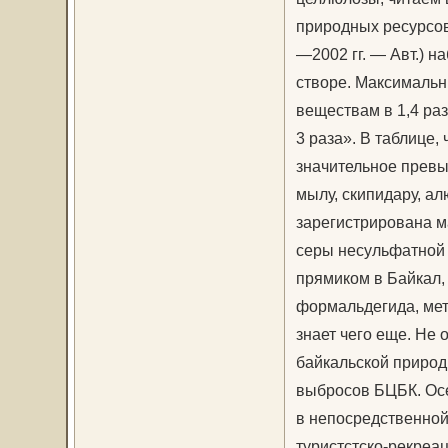
природных ресурсов
—2002 гг. — Авт.) 
створе. Максималь
веществам в 1,4 раз
3 раза». В таблице,
значительное превы
мылу, скипидару, а
зарегистрирована м
серы несульфатной (
прямиком в Байкал,
формальдегида, мет
знает чего еще. Не
байкальской природ
выбросов БЦБК. Осе
в непосредственной
туристстско-рекреа