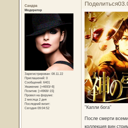
Поделиться
03.
Сандра
Модератор
Зарегистрирован
: 08.11.22
Приглашений:
0
Сообщений:
6401
Уважение:
[+4693/-8]
Позитив:
[+4968/-15]
Провел на форуме:
2 месяца 2 дня
Последний визит:
"Капли бога"
Сегодня 09:04:52
После смерти всеми
коллекция вин стои