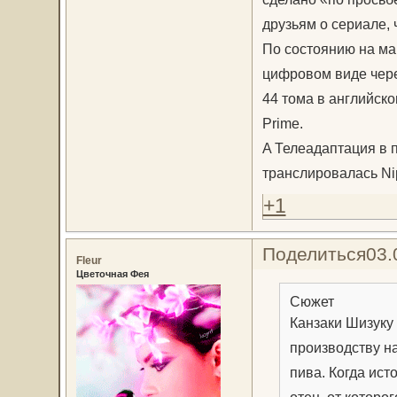
друзьям о сериале, 
По состоянию на май
цифровом виде чере
44 тома в английск
Prime.
A Телеадаптация в 
транслировалась Nip
+1
Поделиться
03.
Fleur
Цветочная Фея
Сюжет
Канзаки Шизуку
производству н
пива. Когда ист
отец, от которо