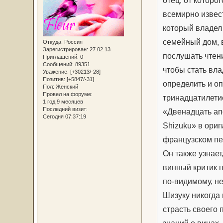
всемирно извес
который владел
семейный дом, 
Откуда:
Россия
Зарегистрирован
: 27.02.13
послушать чтени
Приглашений:
0
Сообщений:
89351
чтобы стать вл
Уважение:
[+30213/-28]
Позитив:
[+5847/-31]
определить и оп
Пол:
Женский
Провел на форуме:
тринадцатилетие
1 год 9 месяцев
Последний визит:
«Двенадцать апо
Сегодня 07:37:19
Shizuku» в ориг
французском пе
Он также узнает
винный критик 
по-видимому, не
Шизуку никогда 
страсть своего 
знаний о винах.