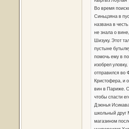
Кыргыз Лоулан
Во время поиско
Синьцзяна в пус
названа в чест
не знала о вине
Шизуку. Этот та
пустыне бутылк
помочь ему в п
изобрел уловку,
отправился во 
Кристофера, и 
вин в Париже. 
чтобы спасти ег
Дзюнья Исикав
школьный друг 
магазином после