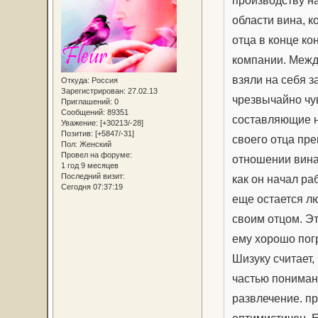
производству на
области вина, к
отца в конце ко
компании. Межд
взяли на себя з
Откуда:
Россия
Зарегистрирован
: 27.02.13
чрезвычайно чув
Приглашений:
0
Сообщений:
89351
составляющие н
Уважение:
[+30213/-28]
Позитив:
[+5847/-31]
своего отца пр
Пол:
Женский
Провел на форуме:
отношении вина.
1 год 9 месяцев
Последний визит:
как он начал ра
Сегодня 07:37:19
еще остается л
своим отцом. Эт
ему хорошо погр
Шизуку считает
частью понимани
развлечение. п