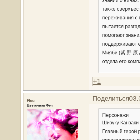
также сверхъес
переживания с 
пытается разгад
помогают знания
поддерживают е
Мияби (紫 野 原 み
отдела его комп
+1
Поделиться
03.
Fleur
Цветочная Фея
Персонажи
Шизуку Канзаки
Главный герой р