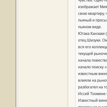
чувства. Одно 
изображает Мия
свою квартиру, 
пьяный и просып
пьяном виде.
Ютака Канзаки
отец Шизуки. О
вся его коллек
текущей рыночн
начала повеств
начало поиску 
известным винн
влияли на рыно
разбогател на 
Иссей Тоомине 
Известный винн