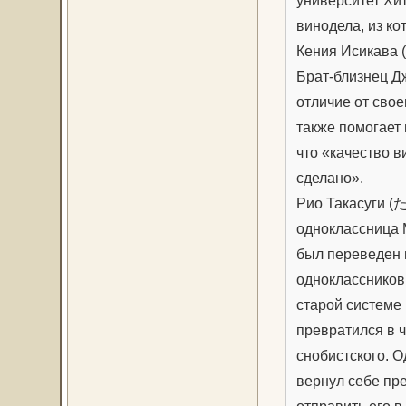
университет Хит
винодела, из ко
Кения Исикава 
Брат-близнец Д
отличие от свое
также помогает 
что «качество в
сделано».
Рио Такасуги (
одноклассница М
был переведен в
одноклассников 
старой системе
превратился в 
снобистского. О
вернул себе пр