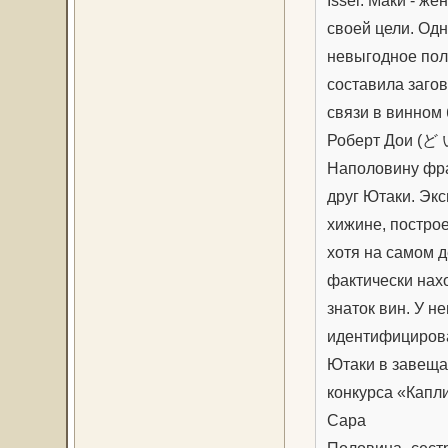
Issei. Маки - ж
своей цели. Од
невыгодное поло
составила загов
связи в винном 
Роберт Дои (ど 
Наполовину фра
друг Ютаки. Эк
хижине, построе
хотя на самом д
фактически нахо
знаток вин. У н
идентифицирова
Ютаки в завеща
конкурса «Капли
Сара