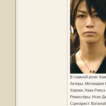
В главной роли: Ка
Актеры: Мотокария 
Хироки, Нака Рииса
Режиссёры: Исио Д
Сценарист: Ватанаб