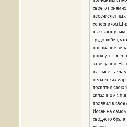
приемным сыном
своего приемног
перечисленных 
соперником Шизу
высокомерным и
трудолюбив, чт
понимание вина
рискнуть своей
завещании. Нап
пустыне Таклама
нескольких мар
посвятил свою ж
связанном с вин
проявил в своем
Иссей на самом
сводного брата 