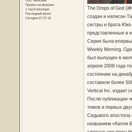
Пол:
Женский
Провел на форуме:
The Drops of God (神
1 год 9 месяцев
Последний визит:
создан и написан Т
Сегодня 07:37:19
сестры и брата Юко
представленные в к
Серия была впервые
Weekly Morning. Одн
был выпущен в июле
апреля 2008 года т
состоянию на декаб
составили более 500
Vertical Inc. издае
После публикации ч
томов и первых дву
Седьмого апостола (
названием «Капли Бо
сделано «по просьбе