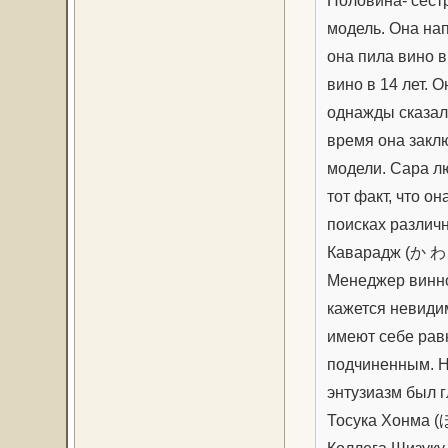
Половина- сест
модель. Она на
она пила вино в
вино в 14 лет.
однажды сказал
время она заклю
модели. Сара лю
тот факт, что о
поисках различ
Каварадж (か わ
Менеджер винно
кажется невидим
имеют себе рав
подчиненным. Н
энтузиазм был 
Тосука Хонма 