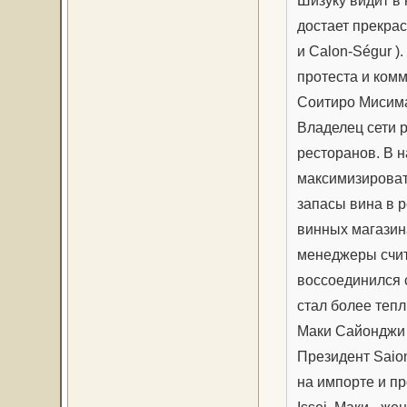
Шизуку видит в 
достает прекрас
и Calon-Ségur )
протеста и ком
Соитиро Мисим
Владелец сети 
ресторанов. В 
максимизироват
запасы вина в р
винных магазин
менеджеры счит
воссоединился 
стал более теп
Маки Сайонджи
Президент Saion
на импорте и п