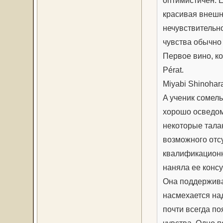
оптимистичен. 
красивая внешн
нечувствительно
чувства обычно
Первое вино, ко
Pérat.
Miyabi Shinohar
A ученик сомел
хорошо осведом
некоторые талан
возможного отсу
квалификационн
наняла ее консу
Она поддержива
насмехается над
почти всегда по