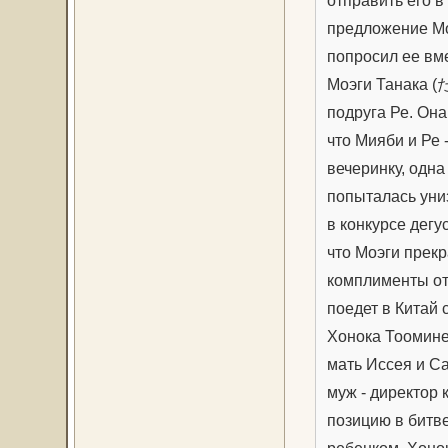
отправить его в
предложение Мо
попросил ее вме
Моэги Танака (
подруга Ре. Она
что Мияби и Ре 
вечеринку, одна
попыталась уни
в конкурсе дегу
что Моэги прекр
комплименты от
поедет в Китай 
Хонока Тоомин
мать Иссея и Са
муж - директор
позицию в битв