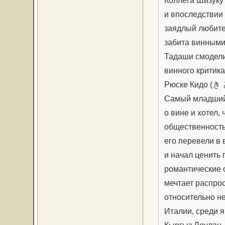
Коллега Шизуку
и впоследствии 
заядлый любите
забита винными
Тадаши смодели
винного критика
Рюске Кидо (き
Самый младший 
о вине и хотел,
общественность
его перевели в 
и начал ценить 
романтические 
мечтает распро
относительно не
Италии, среди 