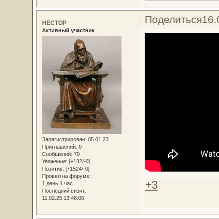
Поделиться
16.
НЕСТОР
Активный участник
Зарегистрирован
: 05.01.23
Приглашений:
0
Сообщений:
70
Уважение:
[+182/-0]
Позитив:
[+1524/-0]
Провел на форуме:
+3
1 день 1 час
Последний визит:
11.02.25 13:48:06