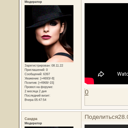
Модератор
Зарегистрирован
: 08.11.22
Приглашений:
0
Сообщений:
6397
Уважение:
[+4693/-8]
Позитив:
[+4968/-15]
Провел на форуме:
0
2 месяца 2 дня
Последний визит:
Вчера 05:47:54
Поделиться
28.
Сандра
Модератор