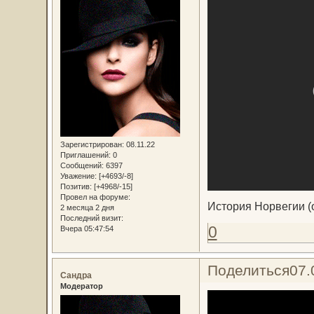
Зарегистрирован
: 08.11.22
Приглашений:
0
Сообщений:
6397
Уважение:
[+4693/-8]
Позитив:
[+4968/-15]
Провел на форуме:
История Норвегии (о
2 месяца 2 дня
Последний визит:
0
Вчера 05:47:54
Поделиться
07.
Сандра
Модератор