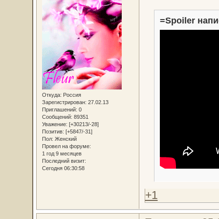
=Spoiler напи
Откуда:
Россия
Зарегистрирован
: 27.02.13
Приглашений:
0
Сообщений:
89351
Уважение:
[+30213/-28]
Позитив:
[+5847/-31]
Пол:
Женский
Провел на форуме:
1 год 9 месяцев
Последний визит:
Сегодня 06:30:58
+1