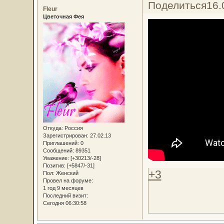
Поделиться
16.
Fleur
Цветочная Фея
Откуда:
Россия
Зарегистрирован
: 27.02.13
Приглашений:
0
Сообщений:
89351
Уважение:
[+30213/-28]
Позитив:
[+5847/-31]
+3
Пол:
Женский
Провел на форуме:
1 год 9 месяцев
Последний визит:
Сегодня 06:30:58