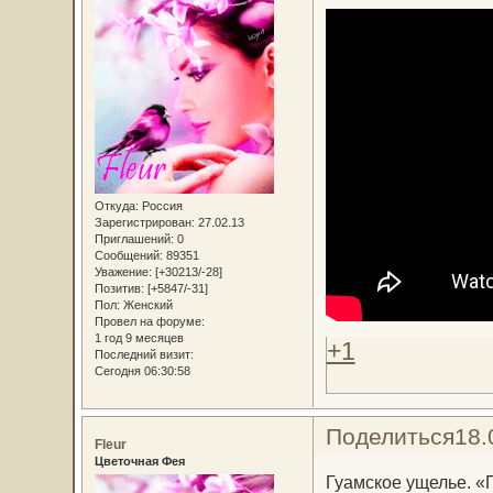
Откуда:
Россия
Зарегистрирован
: 27.02.13
Приглашений:
0
Сообщений:
89351
Уважение:
[+30213/-28]
Позитив:
[+5847/-31]
Пол:
Женский
Провел на форуме:
1 год 9 месяцев
+1
Последний визит:
Сегодня 06:30:58
Поделиться
18.
Fleur
Цветочная Фея
Гуамское ущелье. «П