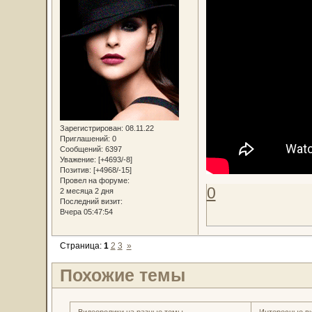
Зарегистрирован
: 08.11.22
Приглашений:
0
Сообщений:
6397
Уважение:
[+4693/-8]
Позитив:
[+4968/-15]
Провел на форуме:
0
2 месяца 2 дня
Последний визит:
Вчера 05:47:54
Страница:
1
2
3
»
Похожие темы
Видеоролики на разные темы
Интересные в