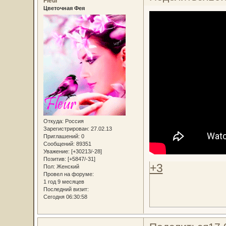
Fleur
Цветочная Фея
Откуда:
Россия
Зарегистрирован
: 27.02.13
Приглашений:
0
Сообщений:
89351
Уважение:
[+30213/-28]
Позитив:
[+5847/-31]
+3
Пол:
Женский
Провел на форуме:
1 год 9 месяцев
Последний визит:
Сегодня 06:30:58