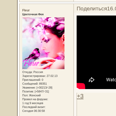
Поделиться
16.
Fleur
Цветочная Фея
Откуда:
Россия
Зарегистрирован
: 27.02.13
Приглашений:
0
Сообщений:
89351
Уважение:
[+30213/-28]
Позитив:
[+5847/-31]
+3
Пол:
Женский
Провел на форуме:
1 год 9 месяцев
Последний визит:
Сегодня 06:30:58