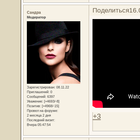
Поделиться
16.
Сандра
Модератор
Зарегистрирован
: 08.11.22
Приглашений:
0
Сообщений:
6397
Уважение:
[+4693/-8]
Позитив:
[+4968/-15]
Провел на форуме:
+3
2 месяца 2 дня
Последний визит:
Вчера 05:47:54