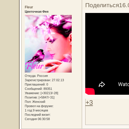
Поделиться
16.
Fleur
Цветочная Фея
Откуда:
Россия
Зарегистрирован
: 27.02.13
Приглашений:
0
Сообщений:
89351
Уважение:
[+30213/-28]
Позитив:
[+5847/-31]
+3
Пол:
Женский
Провел на форуме:
1 год 9 месяцев
Последний визит:
Сегодня 06:30:58