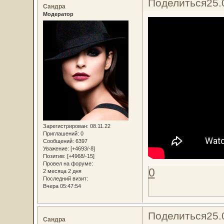
Поделиться
25.
Сандра
Модератор
Зарегистрирован
: 08.11.22
Приглашений:
0
Сообщений:
6397
Уважение:
[+4693/-8]
Позитив:
[+4968/-15]
Провел на форуме:
0
2 месяца 2 дня
Последний визит:
Вчера 05:47:54
Поделиться
25.
Сандра