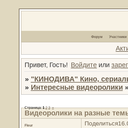
Форум
Участники
Акт
Привет, Гость!
Войдите
или
заре
»
"КИНОДИВА" Кино, сериал
»
Интересные видеоролики
Страница:
1
2
3
»
Видеоролики на разные темы
Поделиться
16.
Fleur