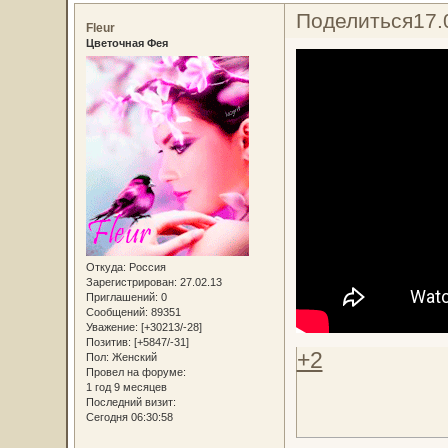
Поделиться
17.
Fleur
Цветочная Фея
Откуда:
Россия
Зарегистрирован
: 27.02.13
Приглашений:
0
Сообщений:
89351
Уважение:
[+30213/-28]
Позитив:
[+5847/-31]
+2
Пол:
Женский
Провел на форуме:
1 год 9 месяцев
Последний визит:
Сегодня 06:30:58