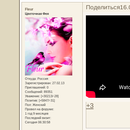
Поделиться
16.
Fleur
Цветочная Фея
Откуда:
Россия
Зарегистрирован
: 27.02.13
Приглашений:
0
Сообщений:
89351
Уважение:
[+30213/-28]
Позитив:
[+5847/-31]
+3
Пол:
Женский
Провел на форуме:
1 год 9 месяцев
Последний визит:
Сегодня 06:30:58