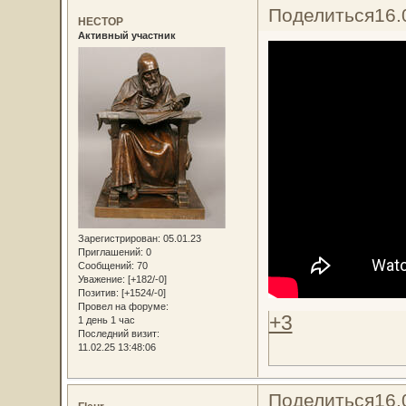
Поделиться
16.
НЕСТОР
Активный участник
Зарегистрирован
: 05.01.23
Приглашений:
0
Сообщений:
70
Уважение:
[+182/-0]
Позитив:
[+1524/-0]
Провел на форуме:
+3
1 день 1 час
Последний визит:
11.02.25 13:48:06
Поделиться
16.