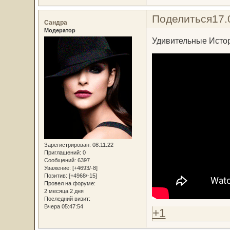
Поделиться
17.
Сандра
Модератор
Удивительные Исто
Зарегистрирован
: 08.11.22
Приглашений:
0
Сообщений:
6397
Уважение:
[+4693/-8]
Позитив:
[+4968/-15]
Провел на форуме:
2 месяца 2 дня
Последний визит:
Вчера 05:47:54
+1