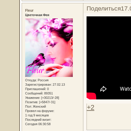
Поделиться
17.
Fleur
Цветочная Фея
Откуда:
Россия
Зарегистрирован
: 27.02.13
Приглашений:
0
Сообщений:
89351
Уважение:
[+30213/-28]
Позитив:
[+5847/-31]
+2
Пол:
Женский
Провел на форуме:
1 год 9 месяцев
Последний визит:
Сегодня 06:30:58