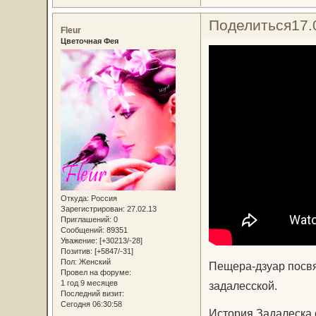
Поделиться
17.
Fleur
Цветочная Фея
Откуда:
Россия
Зарегистрирован
: 27.02.13
Приглашений:
0
Сообщений:
89351
Уважение:
[+30213/-28]
Позитив:
[+5847/-31]
Пол:
Женский
Пещера-дзуар посвя
Провел на форуме:
1 год 9 месяцев
задалесской.
Последний визит:
Сегодня 06:30:58
История Задалеска 