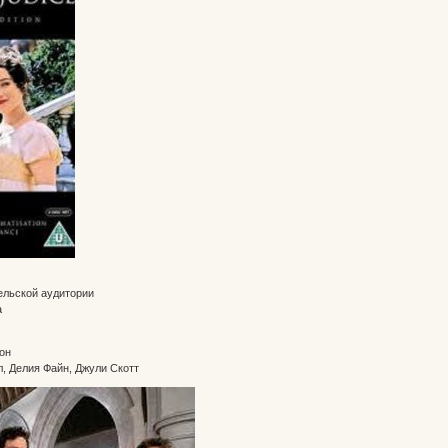
ельской аудитории
а
он
, Делия Файн, Джули Скотт