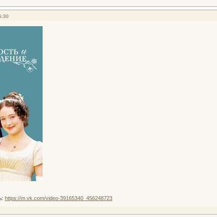
5:30
ь:
https://m.vk.com/video-39165340_456248723