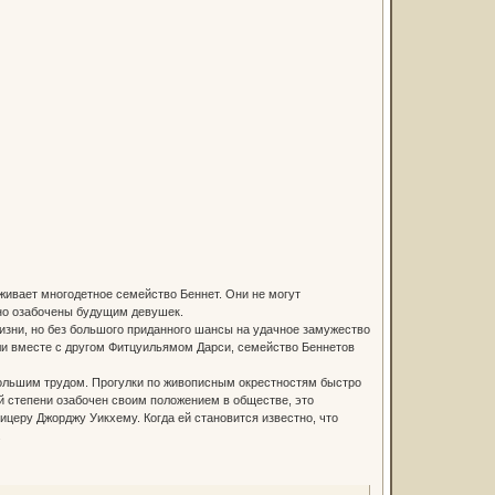
живает многодетное семейство Беннет. Они не могут
но озабочены будущим девушек.
жизни, но без большого приданного шансы на удачное замужество
ли вместе с другом Фитцуильямом Дарси, семейство Беннетов
 большим трудом. Прогулки по живописным окрестностям быстро
ей степени озабочен своим положением в обществе, это
церу Джорджу Уикхему. Когда ей становится известно, что
.