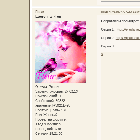
Fleur
Поделиться
04.07.23 11:0
Цветочная Фея
Направляем посмотреть
Серия 1:
https://predani
Серия 2.
https://predani
Серия 3:
0
Откуда:
Россия
Зарегистрирован
: 27.02.13
Приглашений:
0
Сообщений:
89322
Уважение:
[+30211/-28]
Позитив:
[+5847/-31]
Пол:
Женский
Провел на форуме:
1 год 9 месяцев
Последний визит:
Сегодня 15:21:33