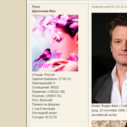
Fleur
Поделиться
04.07.23 12:1
Цветочная Фея
Откуда:
Россия
Зарегистрирован
: 27.02.13
Приглашений:
0
Сообщений:
89322
Уважение:
[+30211/-28]
Позитив:
[+5847/-31]
Пол:
Женский
Провел на форуме:
Ко́лин Э́ндрю Фëрт / Coli
1 год 9 месяцев
(род. 10 сентября 1960
Последний визит:
английский актёр.
Сегодня 15:21:33