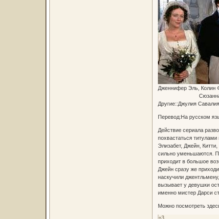
Дженнифер Эль, Колин 
Сюзанна Харкер,
Другие::Джулия Савалия
Перевод:На русском яз
Действие сериала разво
похвастаться титулами
Элизабет, Джейн, Китти
сильно уменьшаются. П
приходит в большое воз
Джейн сразу же приходи
наскучили джентльмену,
вызывает у девушки ост
именно мистер Дарси ст
Можно посмотреть здес
+3