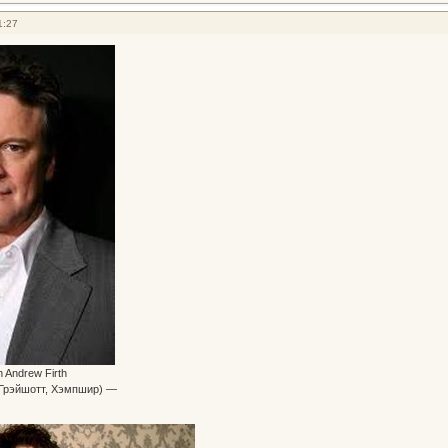
1:27
n Andrew Firth
, Грэйшотт, Хэмпшир) —