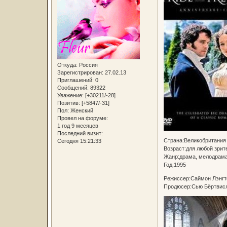
Откуда:
Россия
Зарегистрирован
: 27.02.13
Приглашений:
0
Сообщений:
89322
Уважение:
[+30211/-28]
Позитив:
[+5847/-31]
Пол:
Женский
Провел на форуме:
1 год 9 месяцев
Последний визит:
Страна:Великобритания
Сегодня 15:21:33
Возраст:для любой зрит
Жанр:драма, мелодрам
Год:1995
Режиссер:Саймон Лэнгт
Продюсер:Сью Бёртвисл