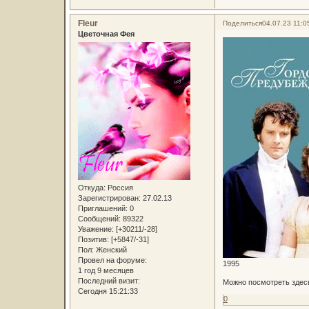
Fleur
Поделиться
04.07.23 11:0
Цветочная Фея
Откуда:
Россия
Зарегистрирован
: 27.02.13
Приглашений:
0
Сообщений:
89322
Уважение:
[+30211/-28]
Позитив:
[+5847/-31]
Пол:
Женский
Провел на форуме:
1995
1 год 9 месяцев
Последний визит:
Можно посмотреть здес
Сегодня 15:21:33
0