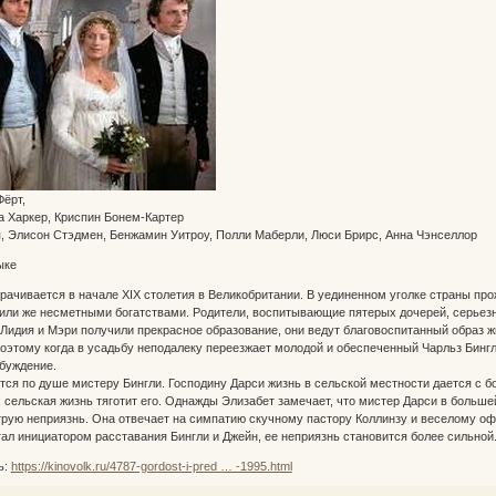
Фёрт,
 Криспин Бонем-Картер
, Элисон Стэдмен, Бенжамин Уитроу, Полли Маберли, Люси Брирс, Анна Чэнселлор
ыке
рачивается в начале XIX столетия в Великобритании. В уединенном уголке страны про
 или же несметными богатствами. Родители, воспитывающие пятерых дочерей, серьез
, Лидия и Мэри получили прекрасное образование, они ведут благовоспитанный образ 
оэтому когда в усадьбу неподалеку переезжает молодой и обеспеченный Чарльз Бинг
буждение.
тся по душе мистеру Бингли. Господину Дарси жизнь в сельской местности дается с
 сельская жизнь тяготит его. Однажды Элизабет замечает, что мистер Дарси в больш
рую неприязнь. Она отвечает на симпатию скучному пастору Коллинзу и веселому офи
ал инициатором расставания Бингли и Джейн, ее неприязнь становится более сильной
ь:
https://kinovolk.ru/4787-gordost-i-pred … -1995.html