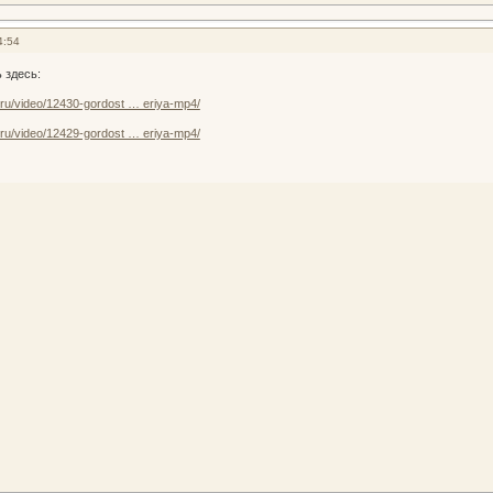
4:54
 здесь:
e.ru/video/12430-gordost … eriya-mp4/
e.ru/video/12429-gordost … eriya-mp4/