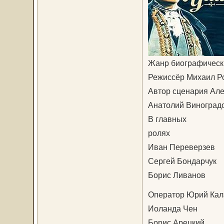
Жанр биографическ
Режиссёр Михаил Р
Автор сценария Ал
Анатолий Виноградо
В главных
ролях
Иван Переверзев
Сергей Бондарчук
Борис Ливанов
Оператор Юрий Ка
Иоланда Чен
Борис Арецкий