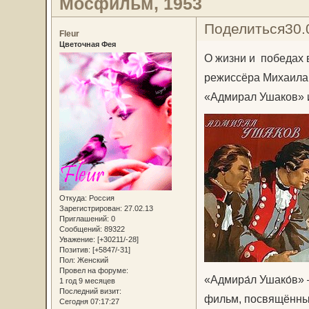
Мосфильм, 1953
Поделиться
30.
Fleur
Цветочная Фея
О жизни и победах 
режиссёра Михаила
«Адмирал Ушаков» 
Откуда:
Россия
Зарегистрирован
: 27.02.13
Приглашений:
0
Сообщений:
89322
Уважение:
[+30211/-28]
Позитив:
[+5847/-31]
Пол:
Женский
Провел на форуме:
«Адмира́л Ушако́в»
1 год 9 месяцев
Последний визит:
фильм, посвящённы
Сегодня 07:17:27