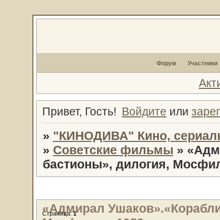
Форум
Участники
Акт
Привет, Гость!
Войдите
или
заре
»
"КИНОДИВА" Кино, сериал
»
Советские фильмы
»
«Адм
бастионы», дилогия, Мосфил
«Адмирал Ушаков».«Корабли
Страница:
1