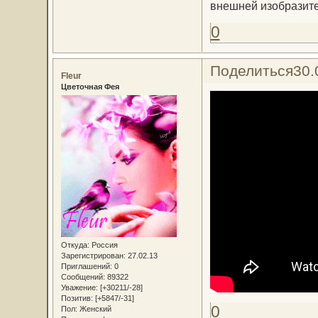
внешней изобразите
0
Поделиться
30.
Fleur
Цветочная Фея
Откуда:
Россия
Зарегистрирован
: 27.02.13
Приглашений:
0
Сообщений:
89322
Уважение:
[+30211/-28]
Позитив:
[+5847/-31]
0
Пол:
Женский