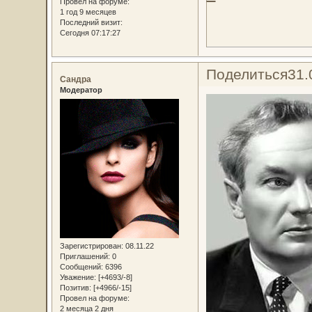
Провел на форуме:
1 год 9 месяцев
Последний визит:
Сегодня 07:17:27
Поделиться
31.
Сандра
Модератор
Зарегистрирован
: 08.11.22
Приглашений:
0
Сообщений:
6396
Уважение:
[+4693/-8]
Позитив:
[+4966/-15]
Провел на форуме:
2 месяца 2 дня