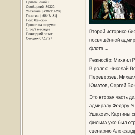
Приглашений:
0
Сообщений:
89322
Уважение:
[+30211/-28]
Позитив:
[+5847/-31]
Пол:
Женский
Провел на форуме:
1 год 9 месяцев
Второй историко-би
Последний визит:
Сегодня 07:17:27
посвящённой адмира
флота ...
Режиссёр: Михаил 
В ролях: Николай В
Переверзев, Михаил
Юматов, Сергей Бо
Это вторая часть д
адмиралу Фёдору Уш
Ушаков». Картины сн
фильма уже был от
сценарию Александр