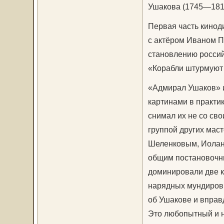
Ушакова (1745—181
Первая часть кинод
с актёром Иваном П
становлению росси
«Корабли штурмуют
«Адмирал Ушаков» 
картинами в практи
снимал их не со св
группой других мас
Шеленковым, Иоланд
общим постановочн
доминировали две к
нарядных мундиров
об Ушакове и вправд
Это любопытный и н