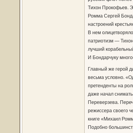
Тихон Прокофьев. Э
Ромма Сергей Бонда
настроений крестья
В нем олицетворяло
патриотизм — Тихон 
лучший корабельный
И Бондарчуку много
Главный же герой 
весьма условно. «О
претенденты на роль
даже начал снимать
Переверзева. Переч
режиссера своего ч
книге «Михаил Ромм
Подобно большинств