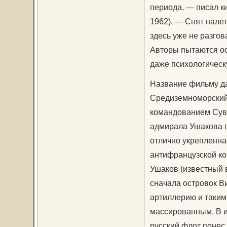
периода, — писал к
1962). — Снят нале
здесь уже не разго
Авторы пытаются ос
даже психологическ
Название фильму да
Средиземноморский 
командованием Сув
адмирала Ушакова п
отлично укрепленна
антифранцузской ко
Ушаков (известный 
сначала островок В
артиллерию и таким
массированным. В и
русский флот понес