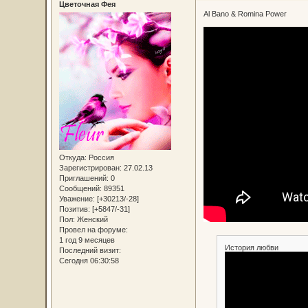
Цветочная Фея
Al Bano & Romina Power
Откуда:
Россия
Зарегистрирован
: 27.02.13
Приглашений:
0
Сообщений:
89351
Уважение:
[+30213/-28]
Позитив:
[+5847/-31]
Пол:
Женский
Провел на форуме:
1 год 9 месяцев
История любви
Последний визит:
Сегодня 06:30:58