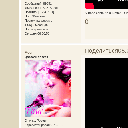
Сообщений:
89351
Уважение:
[+30213/-28]
Позитив:
[+5847/-31]
Al Bano canta "Io di Notte"- B
Пол:
Женский
0
Провел на форуме:
1 год 9 месяцев
Последний визит:
Сегодня 06:30:58
Поделиться
05.
Fleur
Цветочная Фея
Откуда:
Россия
Зарегистрирован
: 27.02.13