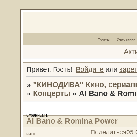
Форум
Участники
Акт
Привет, Гость!
Войдите
или
заре
»
"КИНОДИВА" Кино, сериал
»
Концерты
»
Al Bano & Romi
Страница:
1
Al Bano & Romina Power
Поделиться
05.
Fleur