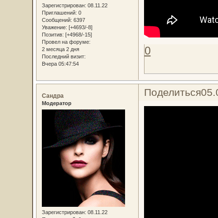
Зарегистрирован
: 08.11.22
Приглашений:
0
Сообщений:
6397
Уважение:
[+4693/-8]
Позитив:
[+4968/-15]
Провел на форуме:
0
2 месяца 2 дня
Последний визит:
Вчера 05:47:54
Поделиться
05.
Сандра
Модератор
Зарегистрирован
: 08.11.22