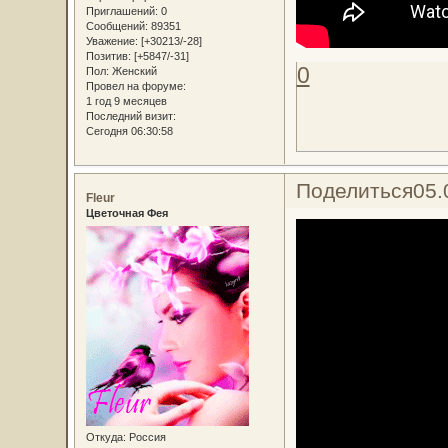
Приглашений:
0
Сообщений:
89351
Уважение:
[+30213/-28]
Позитив:
[+5847/-31]
0
Пол:
Женский
Провел на форуме:
1 год 9 месяцев
Последний визит:
Сегодня 06:30:58
Поделиться
05.
Fleur
Цветочная Фея
Откуда:
Россия