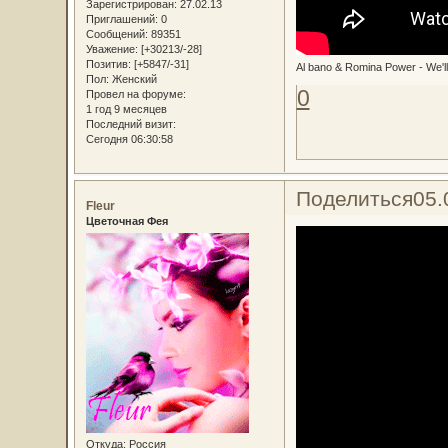
Зарегистрирован
: 27.02.13
Приглашений:
0
Сообщений:
89351
Уважение:
[+30213/-28]
Позитив:
[+5847/-31]
Al bano & Romina Power - We'll 
Пол:
Женский
0
Провел на форуме:
1 год 9 месяцев
Последний визит:
Сегодня 06:30:58
Поделиться
05.
Fleur
Цветочная Фея
Откуда:
Россия