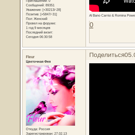
Приглашений:
0
Сообщений:
89351
Уважение:
[+30213/-28]
Позитив:
[+5847/-31]
Al Bano Carrisi & Romina Power
Пол:
Женский
0
Провел на форуме:
1 год 9 месяцев
Последний визит:
Сегодня 06:30:58
Поделиться
05.
Fleur
Цветочная Фея
Откуда:
Россия
Зарегистрирован
: 27.02.13