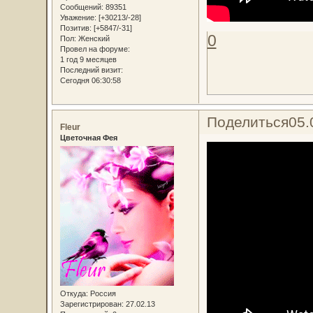
Сообщений:
89351
Уважение:
[+30213/-28]
Позитив:
[+5847/-31]
0
Пол:
Женский
Провел на форуме:
1 год 9 месяцев
Последний визит:
Сегодня 06:30:58
Поделиться
05.
Fleur
Цветочная Фея
Откуда:
Россия
Зарегистрирован
: 27.02.13