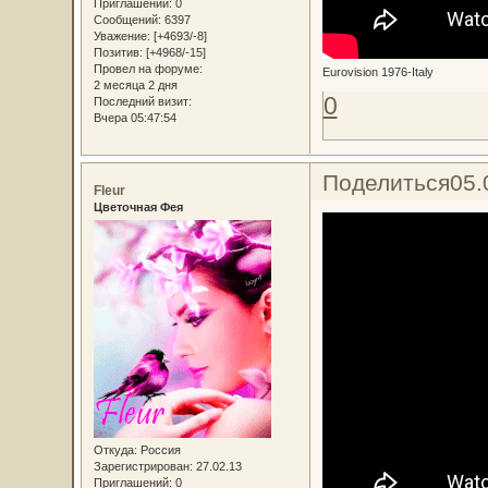
Приглашений:
0
Сообщений:
6397
Уважение:
[+4693/-8]
Позитив:
[+4968/-15]
Провел на форуме:
Eurovision 1976-Italy
2 месяца 2 дня
0
Последний визит:
Вчера 05:47:54
Поделиться
05.
Fleur
Цветочная Фея
Откуда:
Россия
Зарегистрирован
: 27.02.13
Приглашений:
0