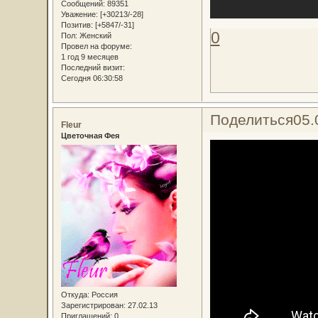
Сообщений:
89351
Уважение:
[+30213/-28]
Позитив:
[+5847/-31]
0
Пол:
Женский
Провел на форуме:
1 год 9 месяцев
Последний визит:
Сегодня 06:30:58
Поделиться
05.
Fleur
Цветочная Фея
Откуда:
Россия
Зарегистрирован
: 27.02.13
Приглашений:
0