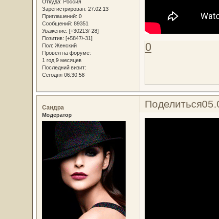
Откуда:
Россия
Зарегистрирован
: 27.02.13
Приглашений:
0
Сообщений:
89351
Уважение:
[+30213/-28]
Позитив:
[+5847/-31]
0
Пол:
Женский
Провел на форуме:
1 год 9 месяцев
Последний визит:
Сегодня 06:30:58
Поделиться
05.
Сандра
Модератор