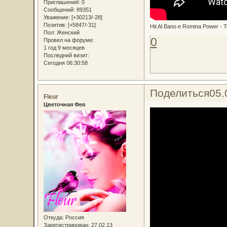
Приглашений:
0
Сообщений:
89351
Уважение:
[+30213/-28]
Позитив:
[+5847/-31]
Hit Al Bano e Romina Power - T
Пол:
Женский
0
Провел на форуме:
1 год 9 месяцев
Последний визит:
Сегодня 06:30:58
Поделиться
05.
Fleur
Цветочная Фея
Откуда:
Россия
Зарегистрирован
: 27.02.13