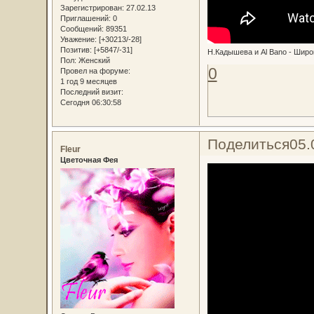
Зарегистрирован
: 27.02.13
Приглашений:
0
Сообщений:
89351
Уважение:
[+30213/-28]
Позитив:
[+5847/-31]
Н.Кадышева и Аl Bano - Широ
Пол:
Женский
0
Провел на форуме:
1 год 9 месяцев
Последний визит:
Сегодня 06:30:58
Поделиться
05.
Fleur
Цветочная Фея