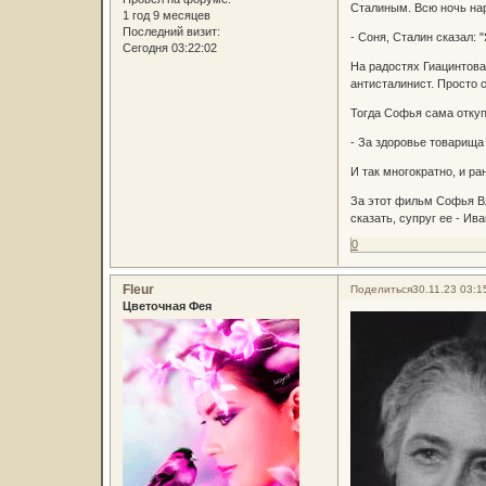
Сталиным. Всю ночь нар
1 год 9 месяцев
Последний визит:
- Соня, Сталин сказал: 
Сегодня 03:22:02
На радостях Гиацинтова 
антисталинист. Просто 
Тогда Софья сама откуп
- За здоровье товарища
И так многократно, и р
За этот фильм Софья Вл
сказать, супруг ее - Ив
0
Fleur
Поделиться
30.11.23 03:1
Цветочная Фея