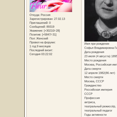
Откуда:
Россия
Зарегистрирован
: 27.02.13
Приглашений:
0
Сообщений:
89319
Уважение:
[+30210/-28]
Позитив:
[+5847/-31]
Пол:
Женский
Провел на форуме:
Имя при рождении
1 год 9 месяцев
Софья Владимировна Г
Последний визит:
Дата рождения
Сегодня 03:22:02
23 июля (4 августа) 189
Место рождения
Москва, Российская им
Дата смерти
12 апреля 1982(86 лет)
Место смерти
Москва, СССР
Гражданство
Российская империя
СССР
Профессия
актриса,
театральный режиссёр,
театральный педагог
Годы активности