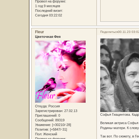
Провел на форуме:
1 год 9 месяцев
Последний визит:
Сегодня 03:22:02
Fleur
Поделиться
30.11.23 03:0
Цветочная Фея
Откуда:
Россия
Зарегистрирован
: 27.02.13
Софья Гиацинтова. Кадр
Приглашений:
0
Сообщений:
89319
Великая актриса Софья 
Уважение:
[+30210/-28]
Родины-матери. К слову,
Позитив:
[+5847/-31]
Пол:
Женский
Так вот. По сюжету, в 
Провел на форуме: