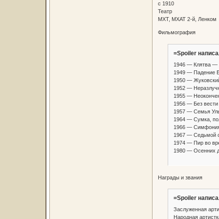
с 1910
Театр
МХТ, МХАТ 2-й, Ленком
Фильмография
=Spoiler написа
1946 — Клятва —
1949 — Падение 
1950 — Жуковский
1952 — Неразлуч
1955 — Неокончен
1956 — Без вест
1957 — Семья Уль
1964 — Сумка, по
1966 — Симфония
1967 — Седьмой 
1974 — Пир во вр
1980 — Осенних д
Награды и звания
=Spoiler написа
Заслуженная арти
Народная артистк