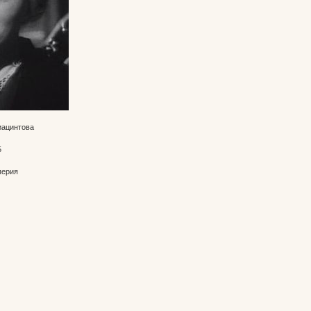
иацинтова
5
перия