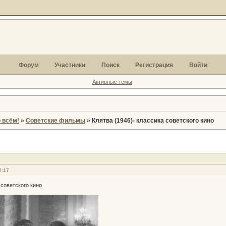
Форум
Участники
Поиск
Регистрация
Войти
Активные темы
 всём!
»
Советские фильмы
»
Клятва (1946)- классика советского кино
2:17
 советского кино