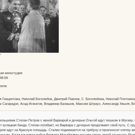
"
ая киностудия
48:09
рели
 Гиацинтова, Николай Боголюбов, Дмитрий Павлов, С. Боголюбова, Николай Плотнико
ам Сагарадзе, Асад Исматов, Владимир Балашов, Максим Штраух, Александр Хвыля, 
большевик Степан Петров с женой Варварой и дочерью Ольгой идут пешком в Москву, 
т кулацкая банда. Степан погибает, но Варвара с дочерью продолжают свой путь. С гру
ерои идут на Красную площадь. Сталин поднимается на трибуну и произносит клятву в
письмо. Когда начнется война Варвара Михайловна пошлет своих детей защищать Роди