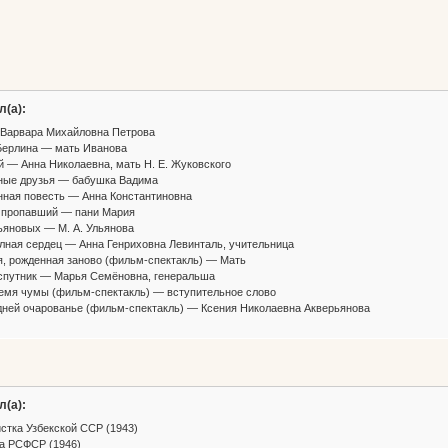
л(а):
 Варвара Михайловна Петрова
Берлина — мать Иванова
 — Анна Николаевна, мать Н. Е. Жуковского
ные друзья — бабушка Вадима
ная повесть — Анна Константиновна
и пропавший — пани Мария
яновых — М. А. Ульянова
лная сердец — Анна Генриховна Левинталь, учительница
, рожденная заново (фильм-спектакль) — Мать
спутник — Марья Семёновна, генеральша
емя чумы (фильм-спектакль) — вступительное слово
ней очарованье (фильм-спектакль) — Ксения Николаевна Акверьянова
л(а):
стка Узбекской ССР (1943)
а РСФСР (1946)