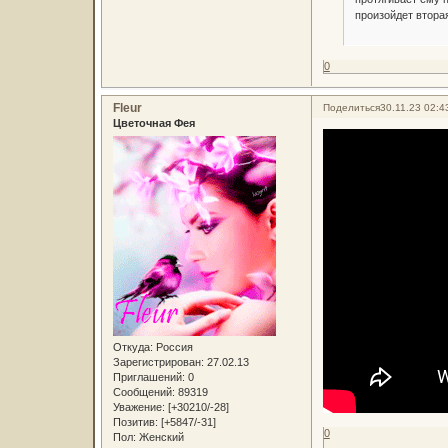
произойдет втора
0
Fleur
Поделиться
30.11.23 02:4
Цветочная Фея
Откуда:
Россия
Зарегистрирован
: 27.02.13
Приглашений:
0
Сообщений:
89319
Уважение:
[+30210/-28]
Позитив:
[+5847/-31]
0
Пол:
Женский