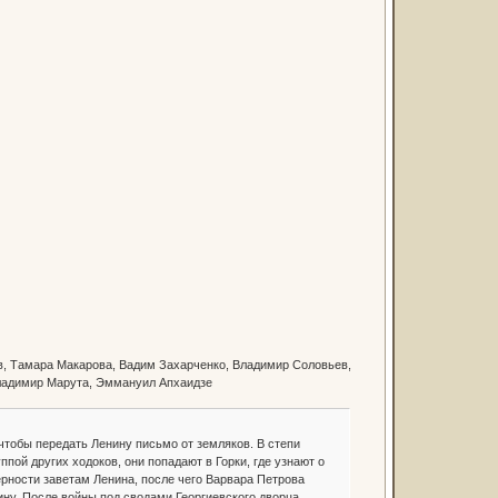
в, Тамара Макарова, Вадим Захарченко, Владимир Соловьев,
Владимир Марута, Эммануил Апхаидзе
чтобы передать Ленину письмо от земляков. В степи
ппой других ходоков, они попадают в Горки, где узнают о
ерности заветам Ленина, после чего Варвара Петрова
ну. После войны под сводами Георгиевского дворца