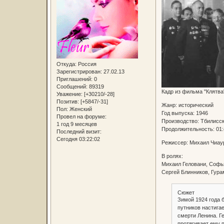
Откуда:
Россия
Зарегистрирован
: 27.02.13
Приглашений:
0
Сообщений:
89319
Кадр из фильма "Клятва
Уважение:
[+30210/-28]
Позитив:
[+5847/-31]
Жанр: исторический
Пол:
Женский
Год выпуска: 1946
Провел на форуме:
Производство: Тбилисск
1 год 9 месяцев
Продолжительность: 01:
Последний визит:
Сегодня 03:22:02
Режиссер: Михаил Чиау
В ролях:
Михаил Геловани, Софья
Сергей Блинников, Гур
Сюжет
Зимой 1924 года 
путников настигае
смерти Ленина. Г
протягивает ему 