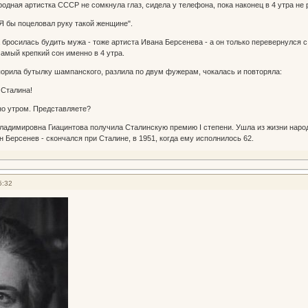
одная артистка СССР не сомкнула глаз, сидела у телефона, пока наконец в 4 утра не 
"Я бы поцеловал руку такой женщине".
бросилась будить мужа - тоже артиста Ивана Берсенева - а он только перевернулся с 
самый крепкий сон именно в 4 утра.
орила бутылку шампанского, разлила по двум фужерам, чокалась и повторяла:
 Сталина!
ано утром. Представляете?
адимировна Гиацинтова получила Сталинскую премию I степени. Ушла из жизни народна
ан Берсенев - скончался при Сталине, в 1951, когда ему исполнилось 62.
5:32