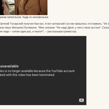
димир Шевельков. Кадр из кинофильма
вгений Татарский получил быстро. А вот актерский состав пришлось отстаивать. "Из в
ла лишь Михаила Пуговкина. "Мне сказали: "Не надо Даля, у него глаза пустые". Сказ
е надо – сняли один раз, и хватит", – рассказывал режиссер.