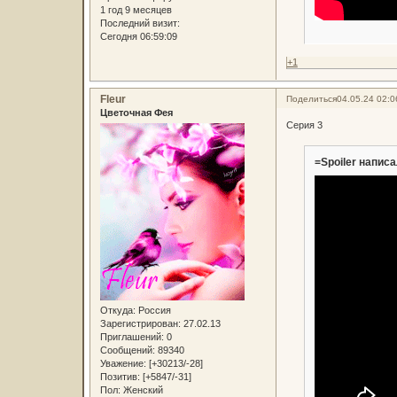
1 год 9 месяцев
Последний визит:
Сегодня 06:59:09
+1
Fleur
Поделиться
04.05.24 02:0
Цветочная Фея
Серия 3
=Spoiler написа
Откуда:
Россия
Зарегистрирован
: 27.02.13
Приглашений:
0
Сообщений:
89340
Уважение:
[+30213/-28]
Позитив:
[+5847/-31]
Пол:
Женский