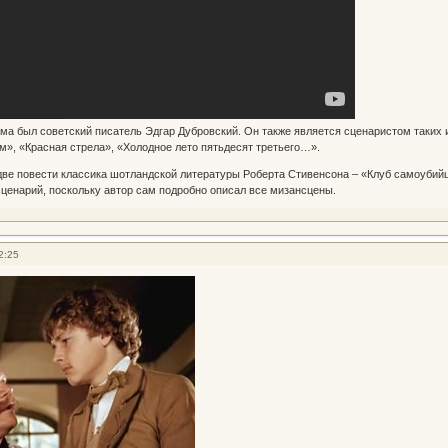
а был советский писатель Эдгар Дубровский. Он также является сценаристом таких и
», «Красная стрела», «Холодное лето пятьдесят третьего…».
две повести классика шотландской литературы Роберта Стивенсона – «Клуб самоубийц
сценарий, поскольку автор сам подробно описал все мизансцены.
2:25