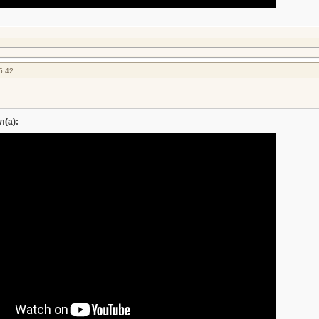
5:42
л(а):