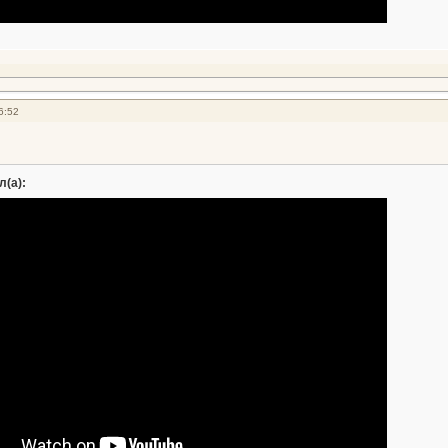
6:52
л(а):