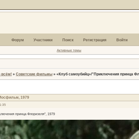
Форум
Участники
Поиск
Регистрация
Войти
Активные темы
 всём!
»
Советские фильмы
»
«Клуб самоубийц»/"Приключения принца Фл
Мосфильм, 1979
1:35
ключения принца Флоризеля", 1979