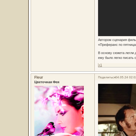
Автором сценария фильм
«Преферанс по пятницам
В основу сюжета легли 
ему было легко писать 
+1
Fleur
Поделиться
04.05.24 02:0
Цветочная Фея