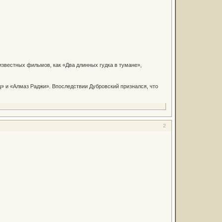
звестных фильмов, как «Два длинных гудка в тумане»,
» и «Алмаз Раджи». Впоследствии Дубровский признался, что
2