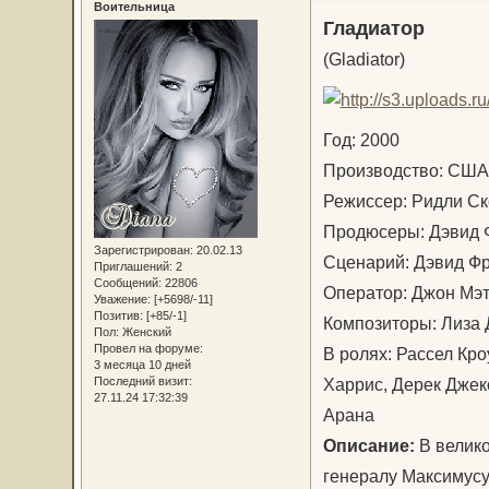
Воительница
Гладиатор
(Gladiator)
Год: 2000
Производство: США
Режиссер: Ридли С
Продюсеры: Дэвид 
Зарегистрирован
: 20.02.13
Сценарий: Дэвид Ф
Приглашений:
2
Сообщений:
22806
Оператор: Джон М
Уважение:
[+5698/-11]
Позитив:
[+85/-1]
Композиторы: Лиза
Пол:
Женский
Провел на форуме:
В ролях: Рассел Кро
3 месяца 10 дней
Харрис, Дерек Джек
Последний визит:
27.11.24 17:32:39
Арана
Описание:
В велико
генералу Максимусу