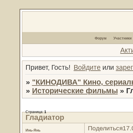
Форум
Участники
Акт
Привет, Гость!
Войдите
или
заре
»
"КИНОДИВА" Кино, сериал
»
Исторические фильмы
»
Г
Страница:
1
Гладиатор
Поделиться
17.
Инь-Янь