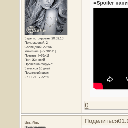
=Spoiler напи
Зарегистрирован
: 20.02.13
Приглашений:
2
Сообщений:
22806
Уважение:
[+5698/-11]
Позитив:
[+85/-1]
Пол:
Женский
Провел на форуме:
3 месяца 10 дней
Последний визит:
27.11.24 17:32:39
0
Поделиться
01.
Инь-Янь
Воительница