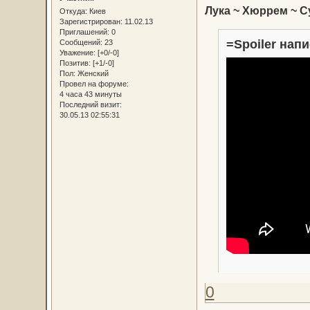
Лука ~ Хюррем ~ 
Откуда:
Киев
Зарегистрирован
: 11.02.13
Приглашений:
0
=Spoiler напи
Сообщений:
23
Уважение:
[+0/-0]
Позитив:
[+1/-0]
Пол:
Женский
Провел на форуме:
4 часа 43 минуты
Последний визит:
30.05.13 02:55:31
0