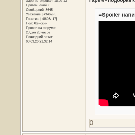
Зарегистрирован
: 10.02.13
Приглашений:
0
Сообщений:
8645
=Spoiler напи
Уважение:
[+3462/-5]
Позитив:
[+8693/-17]
Пол:
Женский
Провел на форуме:
23 дня 20 часов
Последний визит:
08.03.26 21:32:14
0