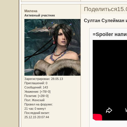
Поделиться
15.
Милена
Активный участник
Султан Сулейман и
=Spoiler напи
Зарегистрирован
: 28.05.13
Приглашений:
0
Сообщений:
143
Уважение:
[+78/-0]
Позитив:
[+28/-0]
Пол:
Женский
Провел на форуме:
21 час 0 минут
Последний визит:
25.12.15 20:07:44