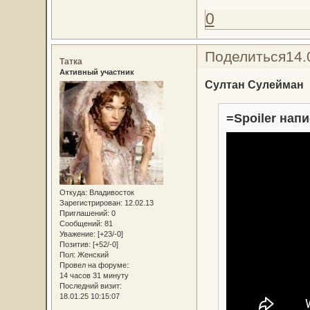
0
Поделиться
14.
Татка
Активный участник
Султан Сулейман
=Spoiler напи
Откуда:
Владивосток
Зарегистрирован
: 12.02.13
Приглашений:
0
Сообщений:
81
Уважение:
[+23/-0]
Позитив:
[+52/-0]
Пол:
Женский
Провел на форуме:
14 часов 31 минуту
Последний визит:
18.01.25 10:15:07