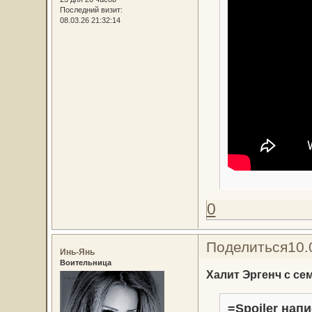
Последний визит:
08.03.26 21:32:14
0
Поделиться
10.
Инь-Янь
Воительница
Халит Эргенч с се
=Spoiler напи