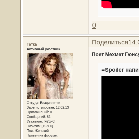
0
Поделиться
14.
Татка
Активный участник
Поет Мехмет Гюнсу
=Spoiler напи
Откуда:
Владивосток
Зарегистрирован
: 12.02.13
Приглашений:
0
Сообщений:
81
Уважение:
[+23/-0]
Позитив:
[+52/-0]
Пол:
Женский
Провел на форуме: