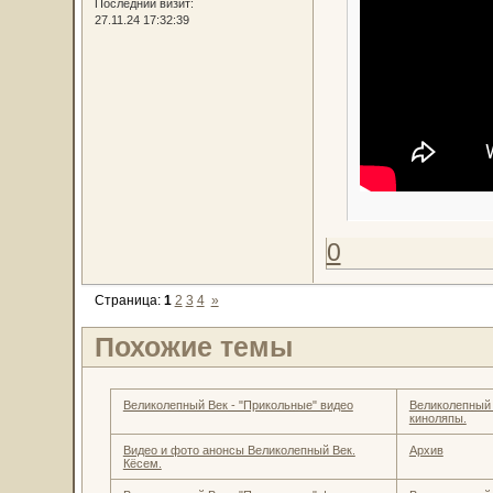
Последний визит:
27.11.24 17:32:39
0
Страница:
1
2
3
4
»
Похожие темы
Великолепный Век - "Прикольные" видео
Великолепный 
киноляпы.
Видео и фото анонсы Великолепный Век.
Архив
Кёсем.