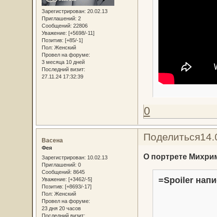
Зарегистрирован
: 20.02.13
Приглашений:
2
Сообщений:
22806
Уважение:
[+5698/-11]
Позитив:
[+85/-1]
Пол:
Женский
Провел на форуме:
3 месяца 10 дней
Последний визит:
27.11.24 17:32:39
0
Поделиться
14.
Васена
Фея
О портрете Михри
Зарегистрирован
: 10.02.13
Приглашений:
0
Сообщений:
8645
=Spoiler напи
Уважение:
[+3462/-5]
Позитив:
[+8693/-17]
Пол:
Женский
Провел на форуме:
23 дня 20 часов
Последний визит: