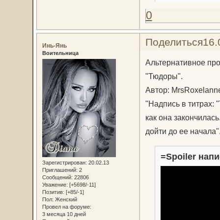
0
Поделиться
16.
Инь-Янь
Воительница
Альтернативное про
"Тюдоры".
Автор: MrsRoxelann
"Надпись в титрах: 
как она закончилась
дойти до ее начала"
=Spoiler напи
Зарегистрирован
: 20.02.13
Приглашений:
2
Сообщений:
22806
Уважение:
[+5698/-11]
Позитив:
[+85/-1]
Пол:
Женский
Провел на форуме:
3 месяца 10 дней