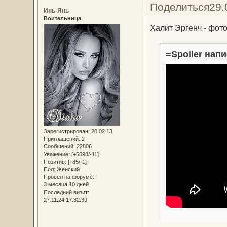
Поделиться
29.
Инь-Янь
Воительница
Халит Эргенч - фот
=Spoiler напи
Зарегистрирован
: 20.02.13
Приглашений:
2
Сообщений:
22806
Уважение:
[+5698/-11]
Позитив:
[+85/-1]
Пол:
Женский
Провел на форуме:
3 месяца 10 дней
Последний визит:
27.11.24 17:32:39