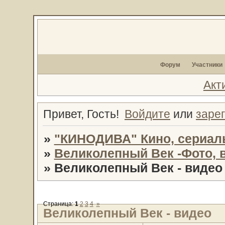
Форум
Участники
Акт
Привет, Гость!
Войдите
или
заре
»
"КИНОДИВА" Кино, сериал
»
Великолепный Век -Фото, 
»
Великолепный Век - видео
Страница:
1
2
3
4
»
Великолепный Век - видео