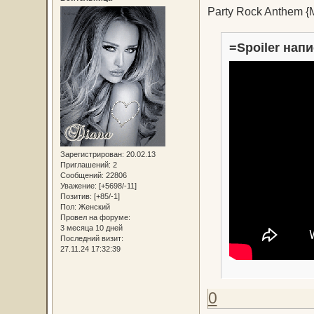
Party Rock Anthem {M
=Spoiler напи
Зарегистрирован
: 20.02.13
Приглашений:
2
Сообщений:
22806
Уважение:
[+5698/-11]
Позитив:
[+85/-1]
Пол:
Женский
Провел на форуме:
3 месяца 10 дней
Последний визит:
27.11.24 17:32:39
0