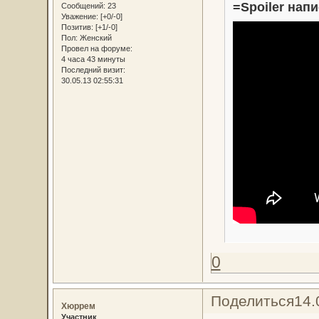
=Spoiler напи
Сообщений:
23
Уважение:
[+0/-0]
Позитив:
[+1/-0]
Пол:
Женский
Провел на форуме:
4 часа 43 минуты
Последний визит:
30.05.13 02:55:31
0
Поделиться
14.
Хюррем
Участник