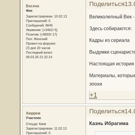
Поделиться
13.
Васена
Фея
Великолепный Век -
Зарегистрирован
: 10.02.13
Приглашений:
0
Сообщений:
8645
Здесь собираются:
Уважение:
[+3462/-5]
Позитив:
[+8693/-17]
Пол:
Женский
Кадры из сериала
Провел на форуме:
23 дня 20 часов
Выдумки сценарист
Последний визит:
08.03.26 21:32:14
Настоящая история
Материалы, которые
эпохи
+1
Поделиться
14.
Хюррем
Участник
Казнь Ибрагима
Откуда:
Киев
Зарегистрирован
: 11.02.13
Приглашений:
0