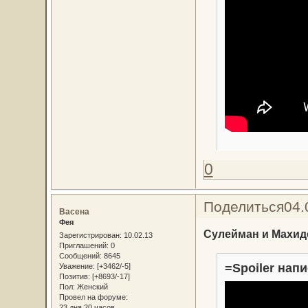
0
Поделиться
04.
Васена
Фея
Сулейман и Махид
Зарегистрирован
: 10.02.13
Приглашений:
0
Сообщений:
8645
=Spoiler напи
Уважение:
[+3462/-5]
Позитив:
[+8693/-17]
Пол:
Женский
Провел на форуме:
23 дня 20 часов