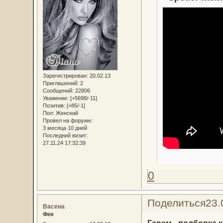
Зарегистрирован
: 20.02.13
Приглашений:
2
Сообщений:
22806
Уважение:
[+5698/-11]
Позитив:
[+85/-1]
Пол:
Женский
Провел на форуме:
3 месяца 10 дней
Последний визит:
27.11.24 17:32:39
0
Поделиться
23.
Васена
Фея
Гарем - подборка 