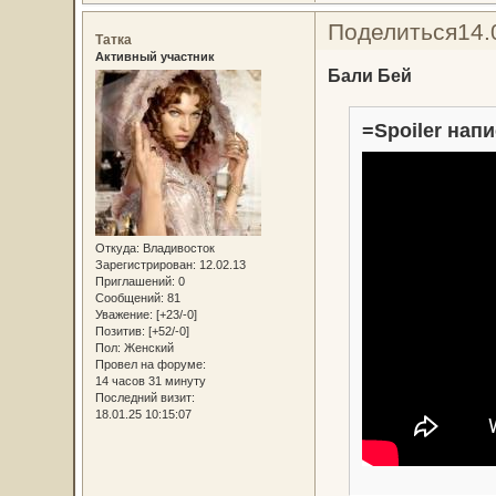
Поделиться
14.
Татка
Активный участник
Бали Бей
=Spoiler напи
Откуда:
Владивосток
Зарегистрирован
: 12.02.13
Приглашений:
0
Сообщений:
81
Уважение:
[+23/-0]
Позитив:
[+52/-0]
Пол:
Женский
Провел на форуме:
14 часов 31 минуту
Последний визит:
18.01.25 10:15:07