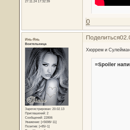
27.11.24 17:32:39
0
Поделиться
02.
Инь-Янь
Воительница
Хюррем и Сулейман 
=Spoiler напи
Зарегистрирован
: 20.02.13
Приглашений:
2
Сообщений:
22806
Уважение:
[+5698/-11]
Позитив:
[+85/-1]