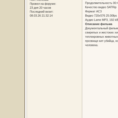
Продолжительность 00:
Провел на форуме:
Качество видео SATRip
23 дня 20 часов
Формат AC3
Последний визит:
Видео 720x576 25.00fps
08.03.26 21:32:14
Аудио Lame MP3, 192 kBi
Описание фильма
Документальный фильм "
свирепых и жестоких хи
теплокровных животных.
прозвище кит-убийца, н
человека.