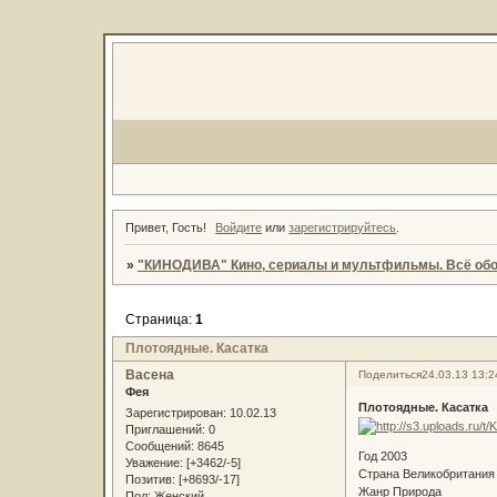
Привет, Гость!
Войдите
или
зарегистрируйтесь
.
»
"КИНОДИВА" Кино, сериалы и мультфильмы. Всё обо
Страница:
1
Плотоядные. Касатка
Васена
Поделиться
24.03.13 13:2
Фея
Плотоядные. Касатка
Зарегистрирован
: 10.02.13
Приглашений:
0
Сообщений:
8645
Год 2003
Уважение:
[+3462/-5]
Страна Великобритания
Позитив:
[+8693/-17]
Жанр Природа
Пол:
Женский