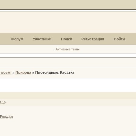
Форум
Участники
Поиск
Регистрация
Войти
Активные темы
 всём!
»
Природа
»
Плотоядные. Касатка
4:10