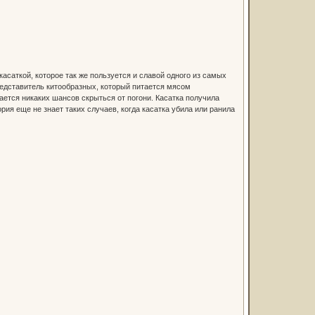
саткой, которое так же пользуется и славой одного из самых
едставитель китообразных, который питается мясом
ается никаких шансов скрыться от погони. Касатка получила
рия еще не знает таких случаев, когда касатка убила или ранила