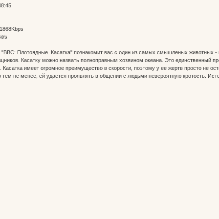
48:45
 1868Kbps
t/s
BBC: Плотоядные. Касатка" познакомит вас с один из самых смышленых животных - ка
щников. Касатку можно назвать полноправным хозяином океана. Это единственный пр
 Касатка имеет огромное преимущество в скорости, поэтому у ее жертв просто не ост
о тем не менее, ей удается проявлять в общении с людьми невероятную кротость. Исто