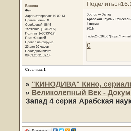
Поделиться
16.
Васена
Фея
Восток — Запад
Зарегистрирован
: 10.02.13
Арабская наука и Ренессан
Приглашений:
0
4 серия
Сообщений:
8645
2011г
Уважение:
[+3462/-5]
Позитив:
[+8693/-17]
[video2=626|367]https://my.ma
Пол:
Женский
Провел на форуме:
0
23 дня 20 часов
Последний визит:
08.03.26 21:32:14
Страница:
1
»
"КИНОДИВА" Кино, сериал
»
Великолепный Век - Доку
Запад 4 серия Арабская нау
Поделиться…