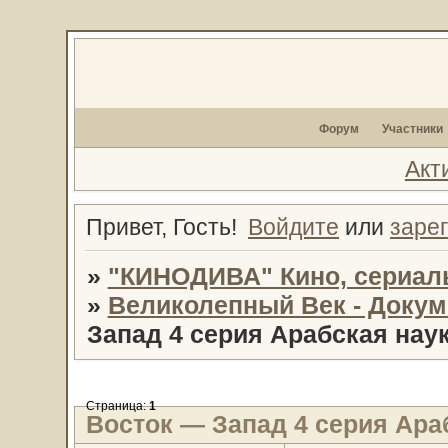
Форум
Участники
Акт
Привет, Гость!
Войдите
или
заре
»
"КИНОДИВА" Кино, сериал
»
Великолепный Век - Доку
Запад 4 серия Арабская нау
Страница:
1
Восток — Запад 4 серия Ара