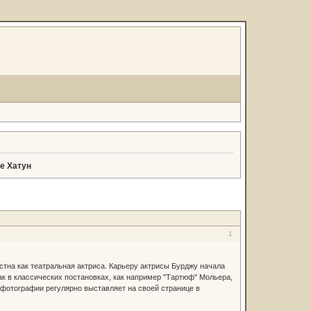
е Хатун
1
стна как театральная актриса. Карьеру актрисы Бурджу начала
как в классических постановках, как например "Тартюф" Мольера,
 фотографии регулярно выставляет на своей странице в