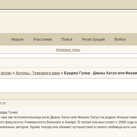
Форум
Участники
Поиск
Регистрация
Войти
Активные темы
 всём!
»
Актеры - Турецкого кино
»
Бурджу Гунер - Дианы Хатун или Фахри
3:39
рджу Гунер.
 нам как исполнительница роли Дианы Хатун или Фахрие Хатун на родине больше изве
ого факультета Университета Билькент в Анкаре. В театре она выступает с 2006 года 
временных авторов. Кроме театра она обожает путешествия и своего любимца кота чьи