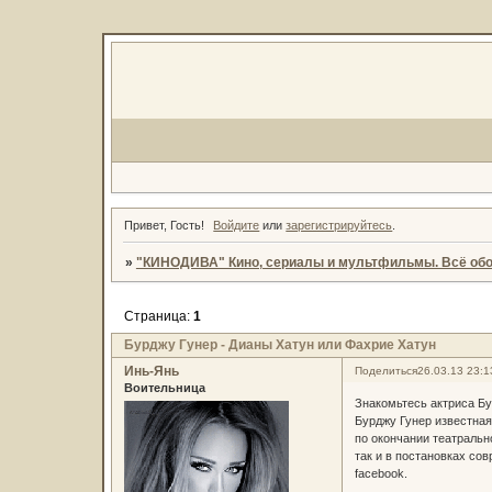
Привет, Гость!
Войдите
или
зарегистрируйтесь
.
»
"КИНОДИВА" Кино, сериалы и мультфильмы. Всё обо
Страница:
1
Бурджу Гунер - Дианы Хатун или Фахрие Хатун
Инь-Янь
Поделиться
26.03.13 23:1
Воительница
Знакомьтесь актриса Бу
Бурджу Гунер известная
по окончании театральн
так и в постановках со
facebook.