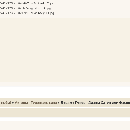
 всём!
»
Актеры - Турецкого кино
»
Бурджу Гунер - Дианы Хатун или Фахри