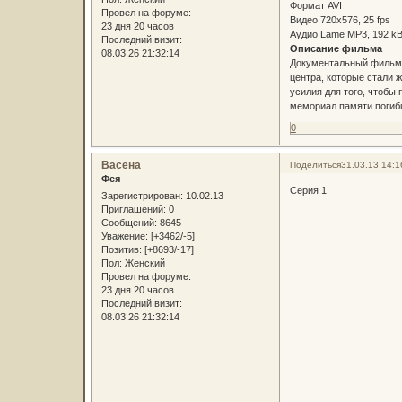
Формат AVI
Провел на форуме:
Видео 720x576, 25 fps
23 дня 20 часов
Аудио Lame MP3, 192 kBi
Последний визит:
Описание фильма
08.03.26 21:32:14
Документальный фильм 
центра, которые стали 
усилия для того, чтобы
мемориал памяти погибш
0
Васена
Поделиться
31.03.13 14:1
Фея
Серия 1
Зарегистрирован
: 10.02.13
Приглашений:
0
Сообщений:
8645
Уважение:
[+3462/-5]
Позитив:
[+8693/-17]
Пол:
Женский
Провел на форуме:
23 дня 20 часов
Последний визит:
08.03.26 21:32:14