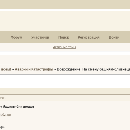
Форум
Участники
Поиск
Регистрация
Войти
Активные темы
 всём!
»
Аварии и Катастрофы
»
Возрождение: На смену башням-близнец
5:08
ну башням-близнецам
офы