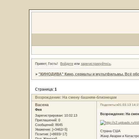
Привет, Гость!
Войдите
или
зарегистрируйтесь
.
»
"КИНОДИВА" Кино, сериалы и мультфильмы. Всё обо
Страница:
1
Возрождение: На смену башням-близнецам
Васена
Поделиться
31.03.13 14:1
Фея
Возрождение: На сме
Зарегистрирован
: 10.02.13
Приглашений:
0
Сообщений:
8645
Уважение:
[+3462/-5]
Страна США
Позитив:
[+8693/-17]
Жанр Аварии и Катастр
Пол:
Женский