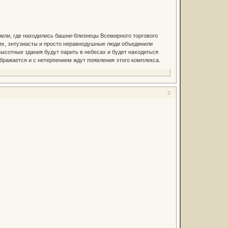
мли, где находились башни-близнецы Всемирного торгового
ших, энтузиасты и просто неравнодушные люди объединили
высотные здания будут парить в небесах и будет находиться
бражается и с нетерпением ждут появления этого комплекса.
2