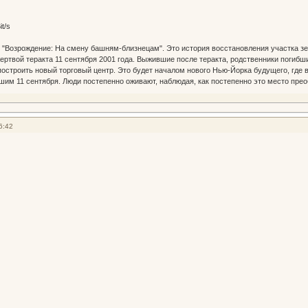
t/s
"Возрождение: На смену башням-близнецам". Это история восстановления участка зе
жертвой теракта 11 сентября 2001 года. Выжившие после теракта, родственники погиб
 построить новый торговый центр. Это будет началом нового Нью-Йорка будущего, где 
им 11 сентября. Люди постепенно оживают, наблюдая, как постепенно это место прео
6:42