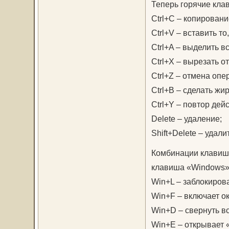
Теперь горячие кла
Ctrl+C – копирован
Ctrl+V – вставить т
Ctrl+A – выделить вс
Ctrl+X – вырезать о
Ctrl+Z – отмена опе
Ctrl+B – сделать жир
Ctrl+Y – повтор дей
Delete – удаление;
Shift+Delete – удали
Комбинации клавиш 
клавиша «Windows»
Win+L – заблокирова
Win+F – включает ок
Win+D – свернуть в
Win+E – открывает 