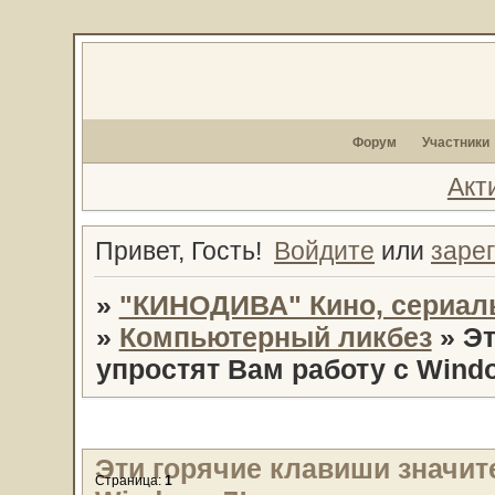
Форум
Участники
Акт
Привет, Гость!
Войдите
или
заре
»
"КИНОДИВА" Кино, сериал
»
Компьютерный ликбез
»
Эт
упростят Вам работу с Windo
Эти горячие клавиши значит
Страница:
1