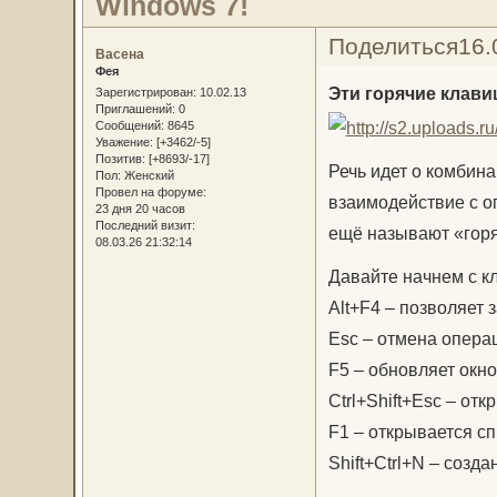
Windows 7!
Поделиться
16.
Васена
Фея
Эти горячие клави
Зарегистрирован
: 10.02.13
Приглашений:
0
Сообщений:
8645
Уважение:
[+3462/-5]
Позитив:
[+8693/-17]
Речь идет о комбин
Пол:
Женский
Провел на форуме:
взаимодействие с о
23 дня 20 часов
Последний визит:
ещё называют «гор
08.03.26 21:32:14
Давайте начнем с к
Alt+F4 – позволяет 
Esc – отмена опера
F5 – обновляет окно
Ctrl+Shift+Esc – отк
F1 – открывается сп
Shift+Ctrl+N – созда