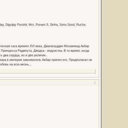
, Digvijay Purohit, Mrs. Punam S. Sinha, Sonu Sood, Rucha
ческая сага времен XVI века. Джалалуддин Мохаммад Акбар
 Принцесса Раджпута, Джодха - индуистка. В то время, когда
 два сердца, но и две религии.
мира в империи завоеватель Акбар принял его. Предполагал ли
юбовь на всю жизнь...
2