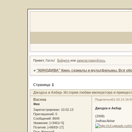
Привет, Гость!
Войдите
или
зарегистрируйтесь
.
»
"КИНОДИВА" Кино, сериалы и мультфильмы. Всё обо
Страница:
1
Джодха и Акбар- История любви императора и принцес
Васена
Поделиться
21.02.13 16:5
Фея
Джодха и Акбар
Зарегистрирован
: 10.02.13
Приглашений:
0
(2008)
Сообщений:
8645
Jodhaa Akbar
Уважение:
[+3461/-5]
Позитив:
[+8693/-17]
Пол:
Женский