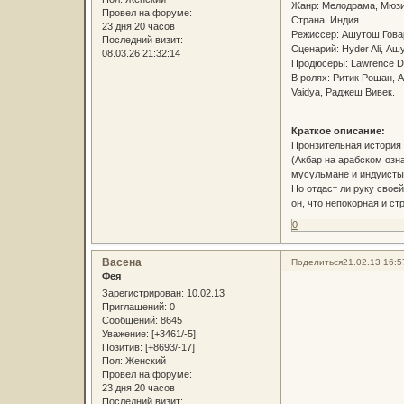
Жанр: Мелодрама, Мюзи
Провел на форуме:
Страна: Индия.
23 дня 20 часов
Режиссер: Ашутош Гова
Последний визит:
Сценарий: Hyder Ali, Аш
08.03.26 21:32:14
Продюсеры: Lawrence D
В ролях: Ритик Рошан, А
Vaidya, Раджеш Вивек.
Краткое описание:
Пронзительная история 
(Акбар на арабском озна
мусульмане и индуисты 
Но отдаст ли руку свое
он, что непокорная и ст
0
Васена
Поделиться
21.02.13 16:5
Фея
Зарегистрирован
: 10.02.13
Приглашений:
0
Сообщений:
8645
Уважение:
[+3461/-5]
Позитив:
[+8693/-17]
Пол:
Женский
Провел на форуме:
23 дня 20 часов
Последний визит: