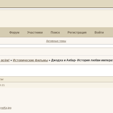
Форум
Участники
Поиск
Регистрация
Войти
Активные темы
 всём!
»
Исторические фильмы
»
Джодха и Акбар- История любви импера
сы
6:21