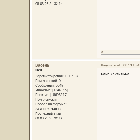
08.03.26 21:32:14
0
Васена
Поделиться
10.08.13 15:4
Фея
Клип из фильма
Зарегистрирован
: 10.02.13
Приглашений:
0
Сообщений:
8645
Уважение:
[+3461/-5]
Позитив:
[+8693/-17]
Пол:
Женский
Провел на форуме:
23 дня 20 часов
Последний визит:
08.03.26 21:32:14