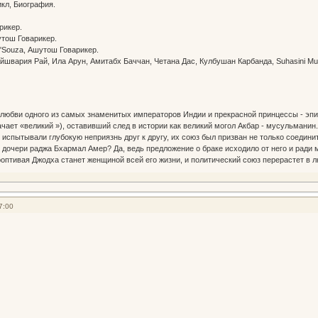
кл, Биография.
рикер.
утош Говарикер.
'Souza, Ашутош Говарикер.
йшвария Рай, Ила Арун, Амитабх Баччан, Четана Дас, Кулбушан Карбанда, Suhasini Mulay
любви одного из самых знаменитых императоров Индии и прекрасной принцессы - эпи
чает «великий »), оставивший след в истории как великий могол Акбар - мусульманин.
испытывали глубокую неприязнь друг к другу, их союз был призван не только соединить
й дочери раджа Бхармал Амер? Да, ведь предложение о браке исходило от него и ради 
роптивая Джодха станет женщиной всей его жизни, и политический союз перерастет в л
7:00