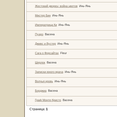
Жестокий дворец: война цветов
Инь-Янь
Мистер Бин
Инь-Янь
Императрица Ки
Инь-Янь
Пуаро
Васена
Дживс и Вустер
Инь-Янь
Сага о Форсайтах
Fleur
Шерлок
Васена
Записки юного врача
Инь-Янь
Волчья кровь
Инь-Янь
Борджиа
Васена
Граф Монте-Кристо
Васена
Страница:
1