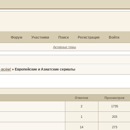
Форум
Участники
Поиск
Регистрация
Войти
Активные темы
 всём!
»
Европейские и Азиатские сериалы
Ответов
Просмотров
2
1735
1
203
14
273