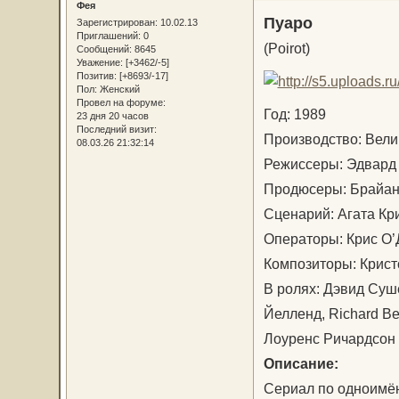
Фея
Пуаро
Зарегистрирован
: 10.02.13
Приглашений:
0
(Poirot)
Сообщений:
8645
Уважение:
[+3462/-5]
Позитив:
[+8693/-17]
Пол:
Женский
Провел на форуме:
Год: 1989
23 дня 20 часов
Последний визит:
Производство: Вел
08.03.26 21:32:14
Режиссеры: Эдвард
Продюсеры: Брайан
Сценарий: Агата К
Операторы: Крис О
Композиторы: Крис
В ролях: Дэвид Суш
Йелленд, Richard B
Лоуренс Ричардсо
Описание:
Сериал по одноимён