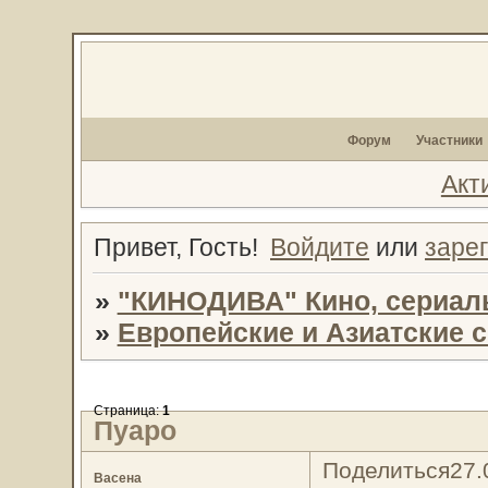
Форум
Участники
Акт
Привет, Гость!
Войдите
или
заре
»
"КИНОДИВА" Кино, сериал
»
Европейские и Азиатские 
Страница:
1
Пуаро
Поделиться
27.
Васена