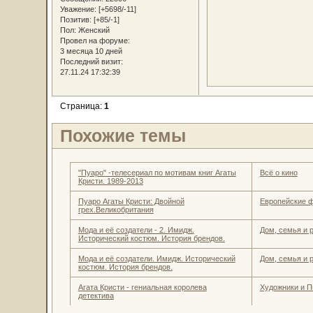
Уважение:
[+5698/-11]
Позитив:
[+85/-1]
Пол:
Женский
Провел на форуме:
3 месяца 10 дней
Последний визит:
27.11.24 17:32:39
Страница:
1
Похожие темы
"Пуаро" -телесериал по мотивам книг Агаты
Всё о кино
Кристи. 1989-2013
Пуаро Агаты Кристи: Двойной
Европейские 
грех.Великобритания
Мода и её создатели - 2. Имидж.
Дом, семья и 
Исторический костюм. История брендов.
Мода и её создатели. Имидж. Исторический
Дом, семья и 
костюм. История брендов.
Агата Кристи - гениальная королева
Художники и П
детектива