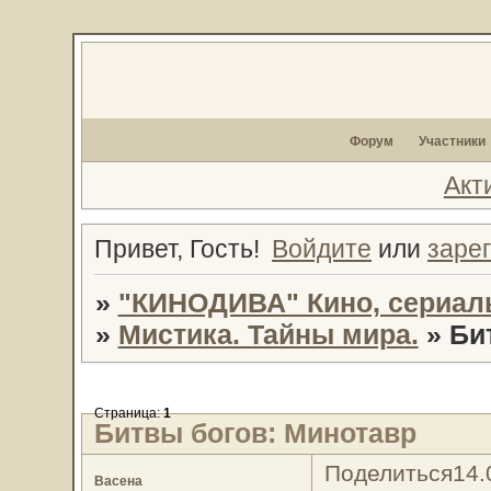
Форум
Участники
Акт
Привет, Гость!
Войдите
или
заре
»
"КИНОДИВА" Кино, сериал
»
Мистика. Тайны мира.
»
Би
Страница:
1
Битвы богов: Минотавр
Поделиться
14.
Васена