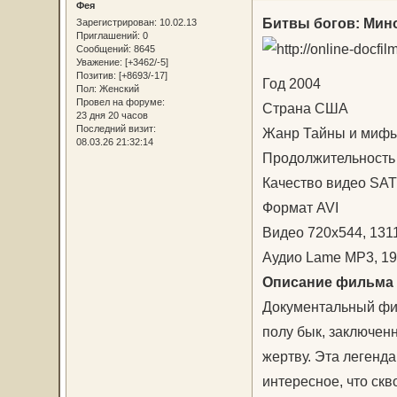
Фея
Битвы богов: Мин
Зарегистрирован
: 10.02.13
Приглашений:
0
Сообщений:
8645
Уважение:
[+3462/-5]
Позитив:
[+8693/-17]
Год 2004
Пол:
Женский
Провел на форуме:
Страна США
23 дня 20 часов
Последний визит:
Жанр Тайны и миф
08.03.26 21:32:14
Продолжительность 
Качество видео SAT
Формат AVI
Видео 720x544, 1311
Аудио Lame MP3, 192
Описание фильма
Документальный фил
полу бык, заключен
жертву. Эта легенда
интересное, что ск