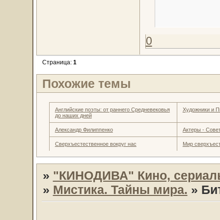
0
Страница:
1
Похожие темы
Английские поэты: от раннего Средневековья
Художники и П
до наших дней
Александр Филиппенко
Актеры - Совет
Сверхъестественное вокруг нас
Мир сверхъес
»
"КИНОДИВА" Кино, сериал
»
Мистика. Тайны мира.
»
Би