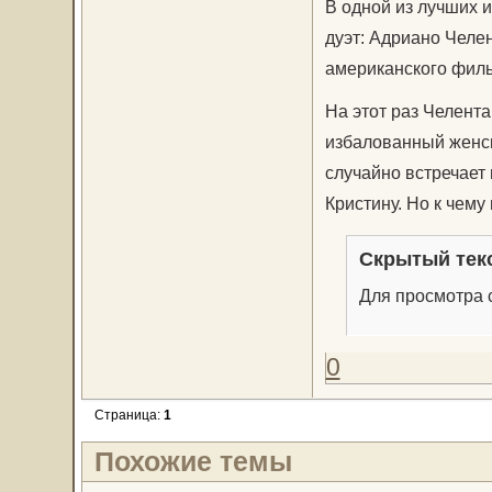
В одной из лучших 
дуэт: Адриано Челе
американского филь
На этот раз Челент
избалованный женс
случайно встречает
Кристину. Но к чему
Скрытый тек
Для просмотра с
0
Страница:
1
Похожие темы