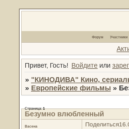
Форум
Участники
Акт
Привет, Гость!
Войдите
или
заре
»
"КИНОДИВА" Кино, сериал
»
Европейские фильмы
»
Бе
Страница:
1
Безумно влюбленный
Поделиться
16.
Васена