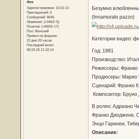
Фея
Безумно влюбленн
Зарегистрирован
: 10.02.13
Приглашений:
0
(Innamorato pazzo)
Сообщений:
8645
Уважение:
[+3462/-5]
Позитив:
[+8693/-17]
Пол:
Женский
Провел на форуме:
Категории видео: ф
23 дня 20 часов
Последний визит:
Год: 1981
08.03.26 21:32:14
Производство: Ит
Режиссеры: Франко
Продюсеры: Марио 
Сценарий: Франко 
Композитор: Брун
В ролях: Адриано Ч
Франко Диоджене, С
Энцо Гаринеи, Тиб
Описание: