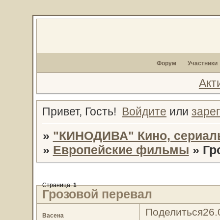
Форум
Участники
Акт
Привет, Гость!
Войдите
или
заре
»
"КИНОДИВА" Кино, сериал
»
Европейские фильмы
»
Гр
Страница:
1
Грозовой перевал
Поделиться
26.
Васена