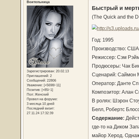
Воительница
Быстрый и мерт
(The Quick and the 
Год: 1995
Производство: СШ
Режиссер: Сэм Рэ
Продюсеры: Чак Би
Зарегистрирован
: 20.02.13
Сценарий: Саймон
Приглашений:
2
Сообщений:
22806
Оператор: Данте С
Уважение:
[+5698/-11]
Позитив:
[+85/-1]
Композитор: Алан 
Пол:
Женский
Провел на форуме:
В ролях: Шэрон Сто
3 месяца 10 дней
Белл, Робертс Блос
Последний визит:
27.11.24 17:32:39
Содержание:
Дейст
где-то на Диком За
майор Херод. Однаж