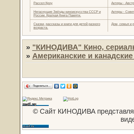
Рассел Кроу
Актеры - Авст
Негаснущие Звёзды киноискусства СССР и
Актеры - Совет
России. Краткая Книга Памяти.
Сказки, рассказы и книги для детей разного
Дом, семья и 
возраста.
»
"КИНОДИВА" Кино, сериал
»
Американские и канадски
Поделиться…
© Сайт КИНОДИВА представляе
вид