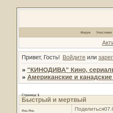
Форум
Участники
Акт
Привет, Гость!
Войдите
или
заре
»
"КИНОДИВА" Кино, сериал
»
Американские и канадски
Страница:
1
Быстрый и мертвый
Поделиться
07.
Инь-Янь