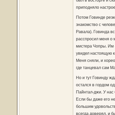
приподняло настрое
Потом Говинде резк
знакомство с челов
Равала). Говинда вс
расспросил меня о м
мистера Чопры. Им 
увидел настоящую ка
Меня сняли, и хоре
где танцевал сам М
Но и тут Говинду ж
остался в гордом од
Пайнтал-джи. У нас 
Если бы даже его не
большим удовольств
всегда доверял, и 