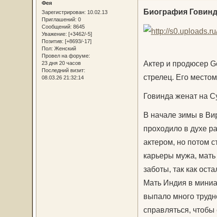
Фея
Биография Говин
Зарегистрирован
: 10.02.13
Приглашений:
0
Сообщений:
8645
Уважение:
[+3462/-5]
Позитив:
[+8693/-17]
Пол:
Женский
Провел на форуме:
Актер и продюсер Go
23 дня 20 часов
Последний визит:
стрелец. Его место
08.03.26 21:32:14
Говинда женат на Су
В начале зимы в Ви
проходило в духе р
актером, но потом 
карьеры мужа, мать
заботы, так как ос
Мать Индия в миниат
выпало много трудн
справляться, чтобы 