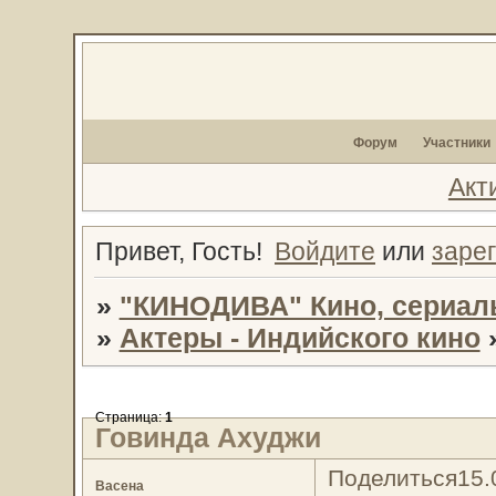
Форум
Участники
Акт
Привет, Гость!
Войдите
или
заре
»
"КИНОДИВА" Кино, сериал
»
Актеры - Индийского кино
Страница:
1
Говинда Ахуджи
Поделиться
15.
Васена