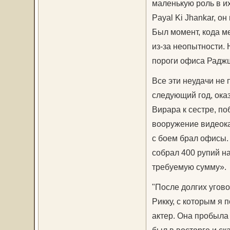
маленькую роль в их
Payal Ki Jhankar, о
Был момент, кода ме
из-за неопытности. 
пороги офиса Раджш
Все эти неудачи не
следующий год, ока
Вирара к сестре, по
вооружение видеока
с боем брал офисы.
собрал 400 рупий на
требуемую сумму».
"После долгих угово
Рикку, с которым я 
актер. Она пробыла 
был в восторге и ск