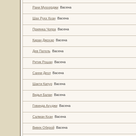
Рани Мукхерджи
Васена
Шах Рукх Кхан
Васена
Приянка Чопра
Васена
Каран Джохар
Васена
Дев Патель
Васена
Ритик Рошан
Васена
Санни Деол
Васена
Шакти Капур
Васена
Видья Балан
Васена
Говинда Ахуджи
Васена
Салман Кхан
Васена
Вивек Оберой
Васена