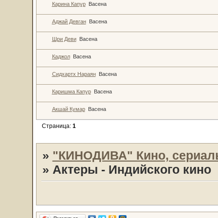
Карина Капур
Васена
Аджай Девган
Васена
Шри Деви
Васена
Каджол
Васена
Сидхартх Нараян
Васена
Каришма Капур
Васена
Акшай Кумар
Васена
Страница:
1
»
"КИНОДИВА" Кино, сериал
»
Актеры - Индийского кино