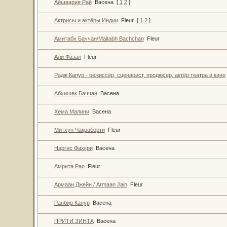
Айшвария Рай
Васена
[
1
2
]
Актрисы и актёры Индии
Fleur
[
1
2
]
Амитабх Баччан/Maitabh Bachchan
Fleur
Али Фазал
Fleur
Радж Капур - режиссёр, сценарист, продюсер, актёр театра и кино
Абхишек Баччан
Васена
Хема Малини
Васена
Митхун Чакраборти
Fleur
Наргис Фахкри
Васена
Амрита Рао
Fleur
Армаан Джейн / Armaan Jain
Fleur
Ранбир Капур
Васена
ПРИТИ ЗИНТА
Васена