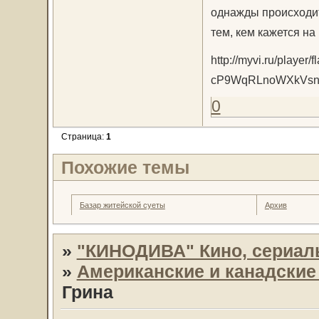
однажды происходит 
тем, кем кажется на 
http://myvi.ru/player/
cP9WqRLnoWXkVsn
0
Страница:
1
Похожие темы
Базар житейской суеты
Архив
»
"КИНОДИВА" Кино, сериал
»
Американские и канадски
Грина