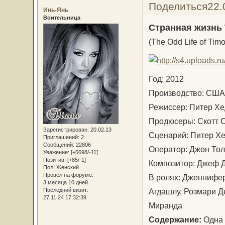
Поделиться
22.
Инь-Янь
Воительница
Странная жизнь 
(The Odd Life of Tim
Год: 2012
Производство: С
Режиссер: Питер 
Продюсеры: Скотт 
Зарегистрирован
: 20.02.13
Сценарий: Питер Х
Приглашений:
2
Сообщений:
22806
Оператор: Джон Т
Уважение:
[+5698/-11]
Позитив:
[+85/-1]
Композитор: Джеф 
Пол:
Женский
Провел на форуме:
В ролях: Дженнифер
3 месяца 10 дней
Агдашлу, Розмари Д
Последний визит:
27.11.24 17:32:39
Миранда
Содержание:
Одна 