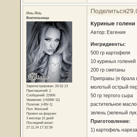
Поделиться
29.
Инь-Янь
Воительница
Куриные голени 
Автор: Евгения
Ингридиенты:
500 гр картофеля
10 куриных голеней
200 гр сметаны
Приправы (я брала 
Зарегистрирован
: 20.02.13
молотый острый пе
Приглашений:
2
50 гр тертого сыра
Сообщений:
22806
Уважение:
[+5698/-11]
растительное масло
Позитив:
[+85/-1]
Пол:
Женский
зелень (зеленый лук
Провел на форуме:
3 месяца 10 дней
Приготовление:
Последний визит:
27.11.24 17:32:39
1) картофель нареза