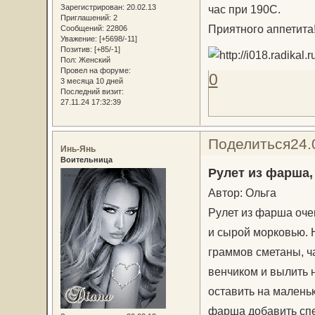
Зарегистрирован
: 20.02.13
час при 190С.
Приглашений:
2
Приятного аппетита
Сообщений:
22806
Уважение:
[+5698/-11]
Позитив:
[+85/-1]
Пол:
Женский
Провел на форуме:
0
3 месяца 10 дней
Последний визит:
27.11.24 17:32:39
Поделиться
24.
Инь-Янь
Воительница
Рулет из фарша,
Автор: Ольга
Рулет из фарша оче
и сырой морковью. Н
граммов сметаны, ч
венчиком и вылить 
оставить на маленьк
фарша добавить спец