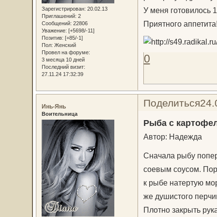
Зарегистрирован
: 20.02.13
У меня готовилось 1
Приглашений:
2
Приятного аппетита
Сообщений:
22806
Уважение:
[+5698/-11]
Позитив:
[+85/-1]
Пол:
Женский
Провел на форуме:
0
3 месяца 10 дней
Последний визит:
27.11.24 17:32:39
Поделиться
24.
Инь-Янь
Воительница
Рыба с картофе
Автор: Надежда
Сначала рыбу поперч
соевым соусом. Пор
к рыбе натертую мор
же душистого перчи
Плотно закрыть рука