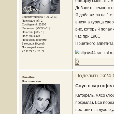
обжарку смешать. Вы
Добавить немного в
Я добавляла на 1 ст
Зарегистрирован
: 20.02.13
Приглашений:
2
внизу, а курица све
Сообщений:
22806
Уважение:
[+5698/-11]
рис, который попал 
Позитив:
[+85/-1]
час при 190С.
Пол:
Женский
Провел на форуме:
Приятного аппетита
3 месяца 10 дней
Последний визит:
27.11.24 17:32:39
0
Поделиться
24.
Инь-Янь
Воительница
Соус с картофел
Катофель, мясо (люб
покрыла). Все порез
поставить в духовку.