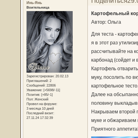
Поделиться
29.
Инь-Янь
Воительница
Картофельный ко
Автор: Ольга
Для теста - картофел
я в этот раз утилизи
рассчитывайте на к
карбонад (сойдет и 
Картофель отварить 
Зарегистрирован
: 20.02.13
муку, посолить по в
Приглашений:
2
картофельное тесто
Сообщений:
22806
Уважение:
[+5698/-11]
Далее на обсыпанно
Позитив:
[+85/-1]
Пол:
Женский
половину выкладыва
Провел на форуме:
3 месяца 10 дней
Накрываем второй п
Последний визит:
27.11.24 17:32:39
муке и обжариваем 
Приятного аппетита