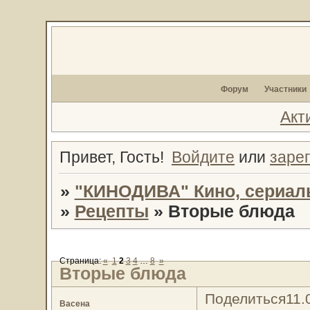
Форум
Участники
Акт
Привет, Гость!
Войдите
или
заре
»
"КИНОДИВА" Кино, сериал
»
Рецепты
»
Вторые блюда
Страница:
«
1
2
3
4
…
8
»
Вторые блюда
Поделиться
11.
Васена