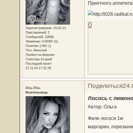
Приятного аппетита
0
Зарегистрирован
: 20.02.13
Приглашений:
2
Сообщений:
22806
Уважение:
[+5698/-11]
Позитив:
[+85/-1]
Пол:
Женский
Провел на форуме:
3 месяца 10 дней
Последний визит:
27.11.24 17:32:39
Поделиться
24.
Инь-Янь
Воительница
Лосось с лимоно
Автор: Ольга
Филе лосося 1кг
маргарин, порезанн