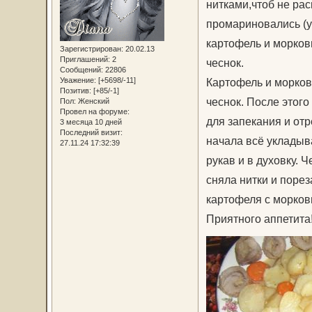
нитками,чтоб не рас
промариновались (у
картофель и морков
Зарегистрирован
: 20.02.13
Приглашений:
2
чеснок.
Сообщений:
22806
Уважение:
[+5698/-11]
Картофель и морков
Позитив:
[+85/-1]
чеснок. После этог
Пол:
Женский
Провел на форуме:
для запекания и отр
3 месяца 10 дней
Последний визит:
начала всё укладыва
27.11.24 17:32:39
рукав и в духовку. Ч
сняла нитки и поре
картофеля с морков
Приятного аппетита