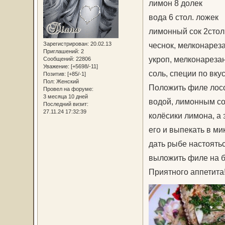
лимон 8 долек
вода 6 стол. ложек
лимонный сок 2стол
Зарегистрирован
: 20.02.13
чеснок, мелконарез
Приглашений:
2
укроп, мелконареза
Сообщений:
22806
Уважение:
[+5698/-11]
соль, специи по вку
Позитив:
[+85/-1]
Пол:
Женский
Положить филе лосо
Провел на форуме:
3 месяца 10 дней
водой, лимонным со
Последний визит:
27.11.24 17:32:39
колёсики лимона, а 
его и выпекать в м
дать рыбе настоятьс
выложить филе на б
Приятного аппетита