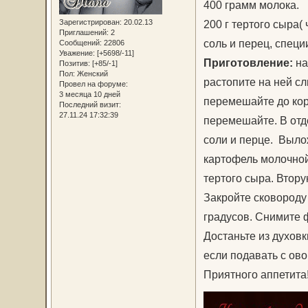
400 грамм молока.
Зарегистрирован
: 20.02.13
200 г тертого сыра(
Приглашений:
2
соль и перец, специи
Сообщений:
22806
Уважение:
[+5698/-11]
Приготовление:
на
Позитив:
[+85/-1]
Пол:
Женский
растопите на ней с
Провел на форуме:
3 месяца 10 дней
перемешайте до кор
Последний визит:
27.11.24 17:32:39
перемешайте. В отд
соли и перце. Выло
картофель молочной
тертого сыра. Втору
Закройте сковороду
градусов. Снимите ф
Достаньте из духовк
если подавать с ов
Приятного аппетита