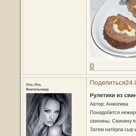
0
Поделиться
24.
Инь-Янь
Воительница
Рулетики из сви
Автор: Анжелика
Понадобится нежирна
свинины. Свинину я
Затем натёрла сыр 