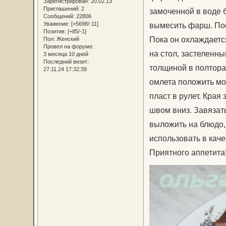
Зарегистрирован
: 20.02.13
Приглашений:
2
замоченной в воде 
Сообщений:
22806
Уважение:
[+5698/-11]
вымесить фарш. Пост
Позитив:
[+85/-1]
Пока он охлаждаетс
Пол:
Женский
Провел на форуме:
на стол, застеленн
3 месяца 10 дней
Последний визит:
толщиной в полтора
27.11.24 17:32:39
омлета положить мор
пласт в рулет. Края
швом вниз. Завязать
выложить на блюдо,
использовать в каче
Приятного аппетита