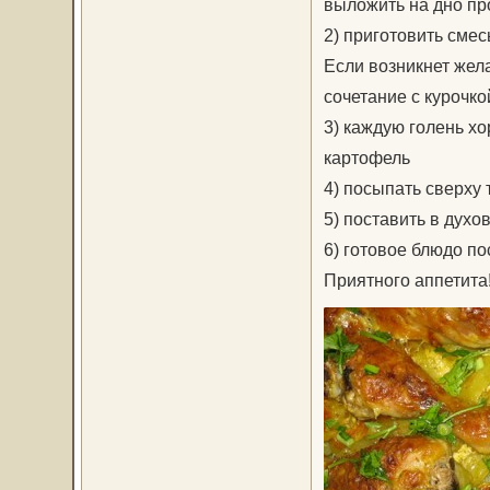
выложить на дно пр
2) приготовить смес
Если возникнет жела
сочетание с курочкой
3) каждую голень х
картофель
4) посыпать сверху
5) поставить в духов
6) готовое блюдо п
Приятного аппетита