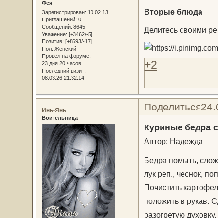
Фея
Вторые блюда
Зарегистрирован
: 10.02.13
Приглашений:
0
Сообщений:
8645
Делитесь своими ре
Уважение:
[+3462/-5]
Позитив:
[+8693/-17]
Пол:
Женский
Провел на форуме:
+2
23 дня 20 часов
Последний визит:
08.03.26 21:32:14
Поделиться
24.
Инь-Янь
Воительница
Куриные бедра с
Автор: Надежда
Бедра помыть, слож
лук реп., чеснок, п
Почистить картофель
положить в рукав. С
разогретую духовку.