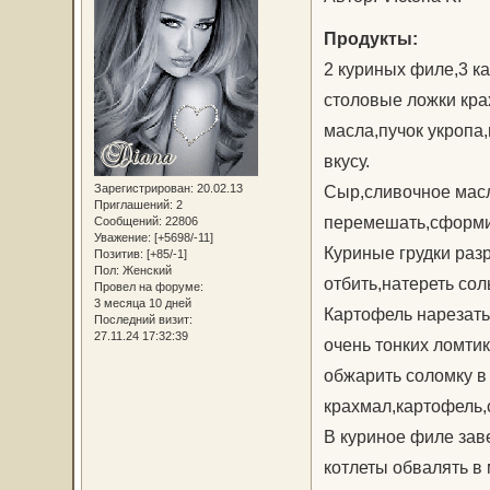
Продукты:
2 куриных филе,3 ка
столовые ложки кра
масла,пучок укропа,
вкусу.
Зарегистрирован
: 20.02.13
Сыр,сливочное масло
Приглашений:
2
перемешать,сформир
Сообщений:
22806
Уважение:
[+5698/-11]
Куриные грудки раз
Позитив:
[+85/-1]
Пол:
Женский
отбить,натереть со
Провел на форуме:
3 месяца 10 дней
Картофель нарезать
Последний визит:
27.11.24 17:32:39
очень тонких ломтик
обжарить соломку в
крахмал,картофель,
В куриное филе зав
котлеты обвалять в 