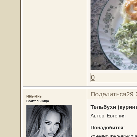
0
Поделиться
29.
Инь-Янь
Воительница
Тельбухи (курин
Автор: Евгения
Понадобится:
конечно же желудочк