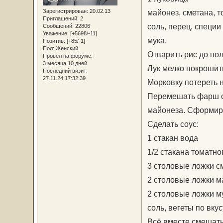
Зарегистрирован
: 20.02.13
майонез, сметана, 
Приглашений:
2
соль, перец, специи
Сообщений:
22806
Уважение:
[+5698/-11]
мука.
Позитив:
[+85/-1]
Пол:
Женский
Отварить рис до пол
Провел на форуме:
3 месяца 10 дней
Лук мелко покрошить
Последний визит:
27.11.24 17:32:39
Морковку потереть н
Перемешать фарш с 
майонеза. Сформиро
Сделать соус:
1 стакан вода
1/2 стакана томатно
3 столовые ложки с
2 столовые ложки м
2 столовые ложки м
соль, вегеты по вкус
Всё вместе смешать 