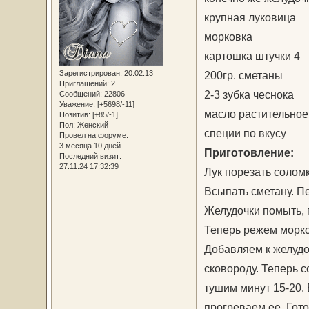
крупная луковица
морковка
картошка штучки 4
Зарегистрирован
: 20.02.13
200гр. сметаны
Приглашений:
2
2-3 зубка чеснока
Сообщений:
22806
Уважение:
[+5698/-11]
масло растительное
Позитив:
[+85/-1]
Пол:
Женский
специи по вкусу
Провел на форуме:
3 месяца 10 дней
Приготовление:
Последний визит:
27.11.24 17:32:39
Лук порезать соломк
Всыпать сметану. П
Желудочки помыть, 
Теперь режем морков
Добавляем к желудоч
сковороду. Теперь с
тушим минут 15-20. 
прогреваем ее. Гот