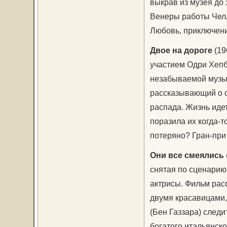
выкрав из музея до
Венеры работы Челл
Любовь, приключени
Двое на дороге
(19
участием Одри Хепб
незабываемой музык
рассказывающий о с
распада. Жизнь идет
поразила их когда-т
потеряно? Гран-при
Они все смеялись
снятая по сценарию
актрисы. Фильм рас
двумя красавицами,
(Бен Газзара) след
богатого итальянск