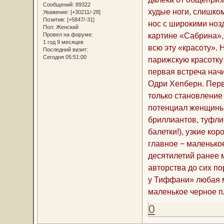
Сообщений:
89322
худые ноги, слишком
Уважение:
[+30211/-28]
Позитив:
[+5847/-31]
нос с широкими нозд
Пол:
Женский
картине «Сабрина»,
Провел на форуме:
1 год 9 месяцев
всю эту «красоту». 
Последний визит:
Сегодня 05:51:00
парижскую красотку
первая встреча нач
Одри Хепберн. Перв
только становление
потенциал женщины
бриллиантов, туфли-
балетки!), узкие к
главное − маленькое
десятилетий ранее 
авторства до сих по
у Тиффани» любая м
маленькое черное п
0