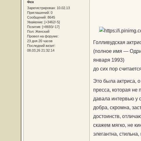
Фея
Зарегистрирован
: 10.02.13
Приглашений:
0
Сообщений:
8645
Уважение:
[+3462/-5]
Позитив:
[+8693/-17]
Пол:
Женский
Провел на форуме:
23 дня 20 часов
Голливудская актри
Последний визит:
(полное имя — Одри
08.03.26 21:32:14
января 1993)
до сих пор считает
Это была актриса, о
пресса, которая не 
давала интервью у с
добра, скромна, зас
достоинств, отлича
скажем мягко, не ки
элегантна, стильна,