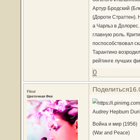
Артур Бродский (Бл
(Дороти Страттен).
а Чарльз в Долорес
главную роль. Крит
поспособствовал ск
Тарантино возродил 
рейтинге лучших фи
0
Поделиться
16.
Fleur
Цветочная Фея
Audrey Hepburn Durin
Война и мир (1956)
(War and Peace)