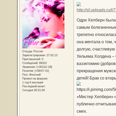
Одри Хепберн была «
самым болезненным
трепетно относилас
она мечтала о том, 
долгую, счастливую 
Откуда:
Россия
Зарегистрирован
: 27.02.13
Уильяма Холдена – О
Приглашений:
0
вазэктомию (добров
Сообщений:
89322
Уважение:
[+30211/-28]
прекращения мужско
Позитив:
[+5847/-31]
Пол:
Женский
детей! Брак со вто
Провел на форуме:
1 год 9 месяцев
Последний визит:
Сегодня 05:51:00
«Мистер Хепберн» н
публично отчитывая
смех.