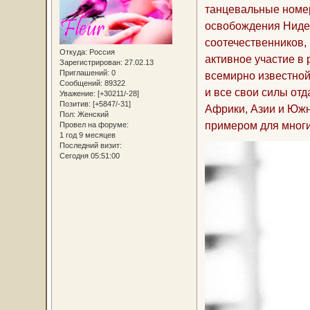
танцевальные номер
освобождения Нидер
соотечественников,
Откуда:
Россия
активное участие в
Зарегистрирован
: 27.02.13
Приглашений:
0
всемирно известной
Сообщений:
89322
и все свои силы от
Уважение:
[+30211/-28]
Позитив:
[+5847/-31]
Африки, Азии и Южн
Пол:
Женский
примером для многи
Провел на форуме:
1 год 9 месяцев
Последний визит:
Сегодня 05:51:00