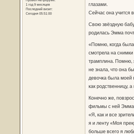
Провел на форуме:
глазами.
1 год 9 месяцев
Последний визит:
Сейчас она учится 
Сегодня 05:51:00
Свою звёздную бабул
родилась Эмма почти
«Помню, когда была
смотрела на снимки 
трамплина. Помню, я
не знала, что она б
девочка была моей 
как родственницу, а
Конечно же, повзрос
фильмы с ней Эмма
«Я, как и все зрит
я и ленту «Моя пре
больше всего я люб