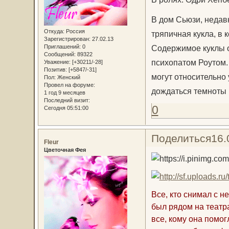
В дом Сьюзи, недав
Откуда:
Россия
тряпичная кукла, в
Зарегистрирован
: 27.02.13
Содержимое куклы о
Приглашений:
0
Сообщений:
89322
психопатом Роутом.
Уважение:
[+30211/-28]
Позитив:
[+5847/-31]
могут относительно
Пол:
Женский
Провел на форуме:
дождаться темноты
1 год 9 месяцев
Последний визит:
0
Сегодня 05:51:00
Поделиться
16.
Fleur
Цветочная Фея
Все, кто снимал с н
был рядом на театра
все, кому она помог