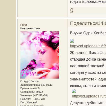
года в маленьком ш
0
Поделиться
14.
Fleur
Цветочная Фея
Внучка Одри Хепбе
20-летняя Эмма Фер
старшая дочка сына
настоящей звездой.
сегодня у всех на с
знаменитостей, одн
Откуда:
Россия
Зарегистрирован
: 27.02.13
иконы, стало изюми
Приглашений:
0
Сообщений:
89322
Уважение:
[+30211/-28]
Позитив:
[+5847/-31]
Девушка действител
Пол:
Женский