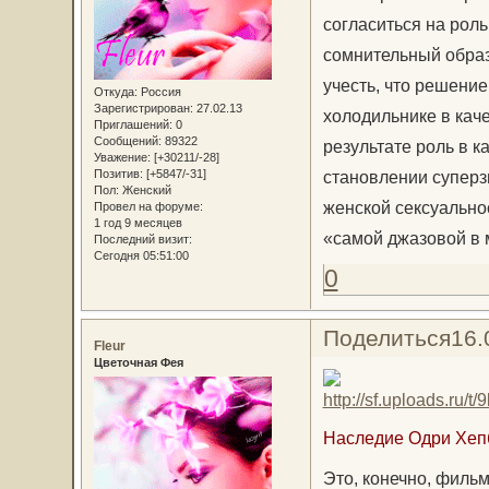
согласиться на рол
сомнительный образ
учесть, что решение
Откуда:
Россия
Зарегистрирован
: 27.02.13
холодильнике в кач
Приглашений:
0
Сообщений:
89322
результате роль в к
Уважение:
[+30211/-28]
Позитив:
[+5847/-31]
становлении суперз
Пол:
Женский
женской сексуально
Провел на форуме:
1 год 9 месяцев
«самой джазовой в 
Последний визит:
Сегодня 05:51:00
0
Поделиться
16.
Fleur
Цветочная Фея
Наследие Одри Хеп
Это, конечно, фильм