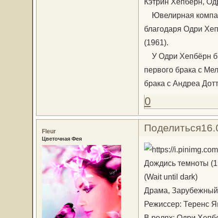
Кэтрин Хепберн, Од
Ювелирная компани
благодаря Одри Хеп
(1961).
У Одри Хепбёрн бы
первого брака с Мел
брака с Андреа Дотт
0
Поделиться
16.
Fleur
Цветочная Фея
Дождись темноты (1
(Wait until dark)
Драма, Зарубежный
Режиссер: Теренс Я
В ролях: Одри Хепб