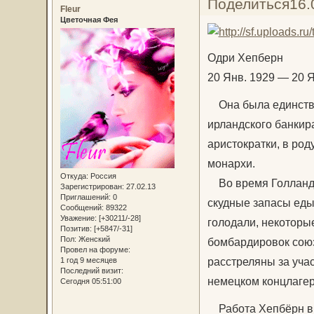
Поделиться
16.
Fleur
Цветочная Фея
Одри Хепберн
20 Янв. 1929 — 20 Я
Она была единстве
ирландского банкир
аристократки, в ро
монархи.
Откуда:
Россия
Во время Голландс
Зарегистрирован
: 27.02.13
Приглашений:
0
скудные запасы еды
Сообщений:
89322
Уважение:
[+30211/-28]
голодали, некоторы
Позитив:
[+5847/-31]
Пол:
Женский
бомбардировок союз
Провел на форуме:
расстреляны за уча
1 год 9 месяцев
Последний визит:
немецком концлагер
Сегодня 05:51:00
Работа Хепбёрн в к