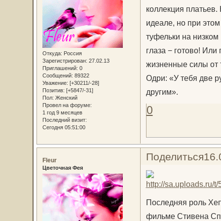
коллекция платьев.
идеале, но при этом
туфельки на низком 
глаза − готово! Или
Откуда:
Россия
Зарегистрирован
: 27.02.13
жизненные силы от т
Приглашений:
0
Сообщений:
89322
Одри: «У тебя две р
Уважение:
[+30211/-28]
Позитив:
[+5847/-31]
другим».
Пол:
Женский
Провел на форуме:
0
1 год 9 месяцев
Последний визит:
Сегодня 05:51:00
Поделиться
16.
Fleur
Цветочная Фея
Последняя роль Хеп
фильме Стивена Спил