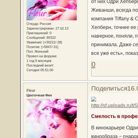
от них Одри Хепбер
Живанши, всегда по
компания Tiffany &
Откуда:
Россия
Хепберн, точнее ее
Зарегистрирован
: 27.02.13
Приглашений:
0
наверное, поняли, 
Сообщений:
89322
Уважение:
[+30211/-28]
принимала. Даже се
Позитив:
[+5847/-31]
Пол:
Женский
все уже есть», пока
Провел на форуме:
1 год 9 месяцев
0
Последний визит:
Сегодня 05:51:00
Поделиться
16.
Fleur
Цветочная Фея
Смелость в профе
В кинокарьере Одри 
кинообраза − очаро