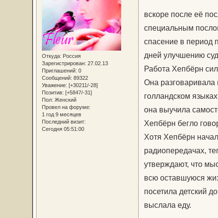
вскоре после её по
специальным посло
спасение в период п
дней улучшению суд
Откуда:
Россия
Зарегистрирован
: 27.02.13
Работа Хепбёрн сил
Приглашений:
0
Сообщений:
89322
Она разговаривала 
Уважение:
[+30211/-28]
Позитив:
[+5847/-31]
голландском языках
Пол:
Женский
Провел на форуме:
она выучила самост
1 год 9 месяцев
Последний визит:
Хепбёрн бегло гово
Сегодня 05:51:00
Хотя Хепбёрн начал
радиопередачах, теп
утверждают, что мы
всю оставшуюся жиз
посетила детский д
выслала еду.