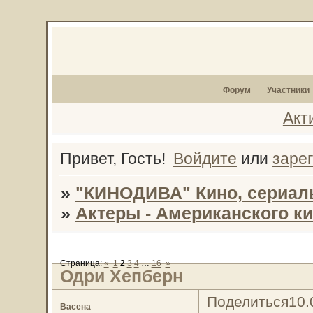
Форум
Участники
Акт
Привет, Гость!
Войдите
или
заре
»
"КИНОДИВА" Кино, сериал
»
Актеры - Американского к
Страница:
«
1
2
3
4
…
16
»
Одри Хепберн
Поделиться
10.
Васена