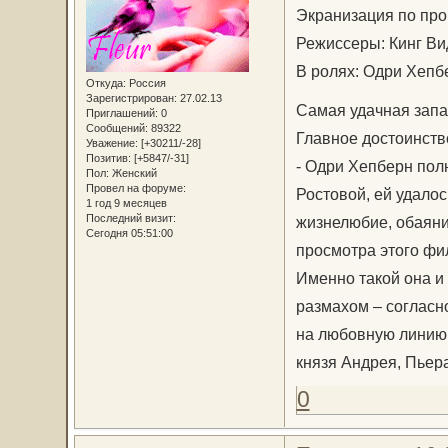
Экранизация по про
Режиссеры: Кинг Ви
В ролях: Одри Хепб
Откуда:
Россия
Зарегистрирован
: 27.02.13
Самая удачная запа
Приглашений:
0
Сообщений:
89322
Главное достоинств
Уважение:
[+30211/-28]
Позитив:
[+5847/-31]
- Одри Хепберн пол
Пол:
Женский
Провел на форуме:
Ростовой, ей удалос
1 год 9 месяцев
Последний визит:
жизнелюбие, обаяни
Сегодня 05:51:00
просмотра этого фи
Именно такой она и
размахом – согласн
на любовную линию:
князя Андрея, Пьер
0