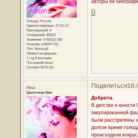
авторы ее биографи
0
Откуда:
Россия
Зарегистрирован
: 27.02.13
Приглашений:
0
Сообщений:
89322
Уважение:
[+30211/-28]
Позитив:
[+5847/-31]
Пол:
Женский
Провел на форуме:
1 год 9 месяцев
Последний визит:
Сегодня 05:51:00
Поделиться
16.
Fleur
Цветочная Фея
Доброта.
В детстве и юности
оккупированной фаш
были расстреляны з
долгое время голод
происходили вокруг