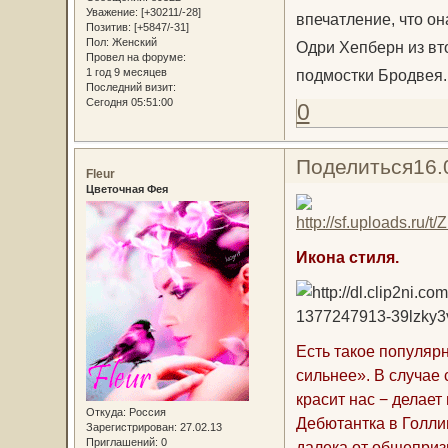
Уважение:
[+30211/-28]
впечатление, что он
Позитив:
[+5847/-31]
Пол:
Женский
Одри Хепберн из в
Провел на форуме:
1 год 9 месяцев
подмостки Бродвея. 
Последний визит:
Сегодня 05:51:00
0
Поделиться
16.
Fleur
Цветочная Фея
Икона стиля.
Есть такое популярн
сильнее». В случае
красит нас − делает
Откуда:
Россия
Дебютантка в Голли
Зарегистрирован
: 27.02.13
Приглашений:
0
далека от общеприз