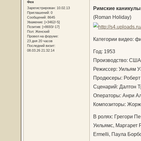
Фея
Римские каникулы
Зарегистрирован
: 10.02.13
Приглашений:
0
(Roman Holiday)
Сообщений:
8645
Уважение:
[+3462/-5]
Позитив:
[+8693/-17]
Пол:
Женский
Провел на форуме:
Категории видео: ф
23 дня 20 часов
Последний визит:
Год: 1953
08.03.26 21:32:14
Производство: С
Режиссер: Уильям
Продюсеры: Роберт
Сценарий: Далтон 
Операторы: Анри А
Композиторы: Жорж 
В ролях: Грегори Пе
Уильямс, Маргарет Р
Ermelli, Паула Бор