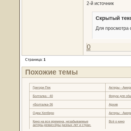
2-й источник
Скрытый тек
Для просмотра с
0
Страница:
1
Похожие темы
Грегори Пек
Актеры - Амер
Болталка - 40
Форум для об
«Болталка-36
Архив
Одри Хепберн
Актеры - Амер
Кино на все времена, незабываемые
Всё о кино
актеры,режиссёры разных лет и стран.