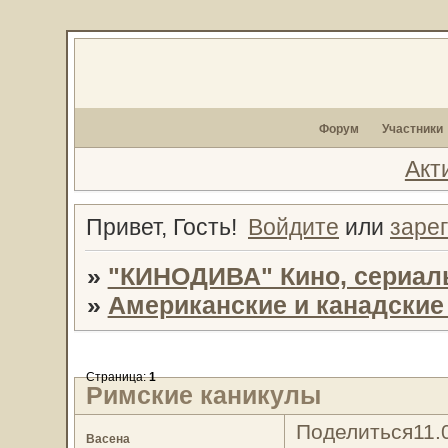
Форум
Участники
Акт
Привет, Гость!
Войдите
или
заре
»
"КИНОДИВА" Кино, сериал
»
Американские и канадски
Страница:
1
Римские каникулы
Поделиться
11.
Васена