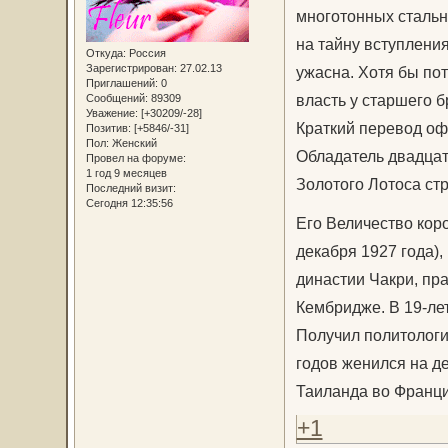
многотонных стальн
на тайну вступления
Откуда:
Россия
Зарегистрирован
: 27.02.13
ужасна. Хотя бы по
Приглашений:
0
власть у старшего б
Сообщений:
89309
Уважение:
[+30209/-28]
Краткий перевод оф
Позитив:
[+5846/-31]
Пол:
Женский
Обладатель двадцат
Провел на форуме:
1 год 9 месяцев
Золотого Лотоса ст
Последний визит:
Сегодня 12:35:56
Его Величество кор
декабря 1927 года),
династии Чакри, пра
Кембридже. В 19-ле
Получил политологи
годов женился на дев
Таиланда во Франци
+1