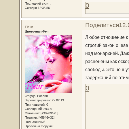
Последний визит:
0
Сегодня 12:35:56
Поделиться
12.
Fleur
Цветочная Фея
Любое отношение к 
строгий закон о les
над монархией. Даж
расценены как оско
свободы. Это не шу
задержаний по этим
0
Откуда:
Россия
Зарегистрирован
: 27.02.13
Приглашений:
0
Сообщений:
89309
Уважение:
[+30209/-28]
Позитив:
[+5846/-31]
Пол:
Женский
Провел на форуме: