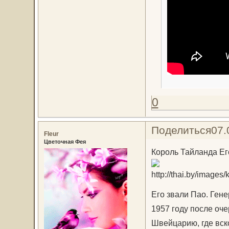
0
Поделиться
07.
Fleur
Цветочная Фея
Король Тайланда Ег
Его звали Пао. Гене
1957 году после оче
Швейцарию, где вск