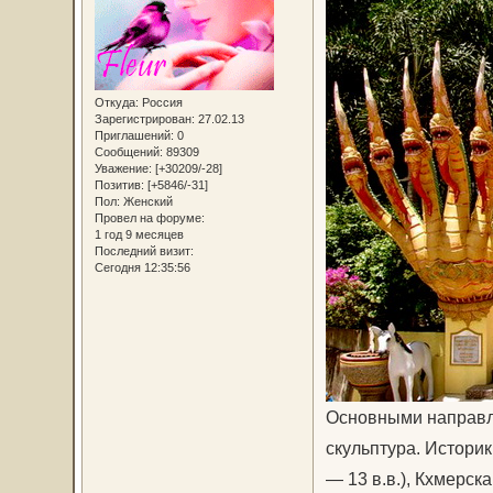
Откуда:
Россия
Зарегистрирован
: 27.02.13
Приглашений:
0
Сообщений:
89309
Уважение:
[+30209/-28]
Позитив:
[+5846/-31]
Пол:
Женский
Провел на форуме:
1 год 9 месяцев
Последний визит:
Сегодня 12:35:56
Основными направле
скульптура. Историк
— 13 в.в.), Кхмерска