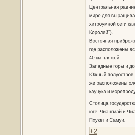
Центральная равнин
мире для выращиван
хитроумной сети ка
Королей").
Восточная прибреж
где расположены вс
40 км пляжей.
Западные горы и до
Южный полуостров 
же расположены оло
каучука и морепроду
Столица государства
юге, Чиангмай и Чиа
Пхукет и Самуи.
+2