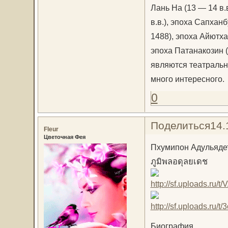
Лань На (13 — 14 в.в
в.в.), эпоха Сапханб
1488), эпоха Айютха
эпоха Патанакозин 
являются театральн
много интересного.
0
Поделиться
14.
Fleur
Цветочная Фея
Пхумипон Адульяде
ภูมิพลอดุลยเดช
Биография