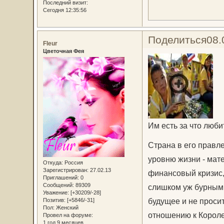
Последний визит:
Сегодня 12:35:56
Поделиться
08.
Fleur
Цветочная Фея
Им есть за что люби
Страна в его правл
уровню жизни - мате
Откуда:
Россия
Зарегистрирован
: 27.02.13
финансовый кризис,
Приглашений:
0
Сообщений:
89309
слишком уж бурным 
Уважение:
[+30209/-28]
будущее и не просит
Позитив:
[+5846/-31]
Пол:
Женский
отношению к Короле
Провел на форуме:
1 год 9 месяцев