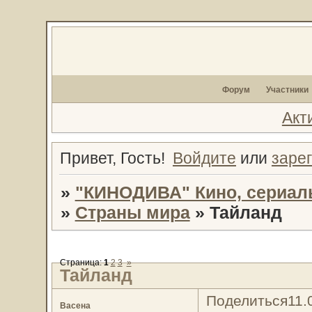
Форум
Участники
Акт
Привет, Гость!
Войдите
или
заре
»
"КИНОДИВА" Кино, сериал
»
Страны мира
»
Тайланд
Страница:
1
2
3
»
Тайланд
Поделиться
11.
Васена