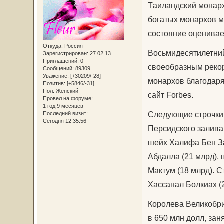
Tаиландский монарх
богатых монархов м
состояние оценивае
Откуда:
Россия
Восьмидесятилетний 
Зарегистрирован
: 27.02.13
Приглашений:
0
своеобразным рекор
Сообщений:
89309
Уважение:
[+30209/-28]
монархов благодаря
Позитив:
[+5846/-31]
Пол:
Женский
сайт Forbes.
Провел на форуме:
1 год 9 месяцев
Следующие строчки 
Последний визит:
Сегодня 12:35:56
Персидского залива
шейх Халифа Бен За
Абдалла (21 млрд),
Мактум (18 млрд). 
Хассанал Болкиах (2
Королева Великобри
в 650 млн долл, за