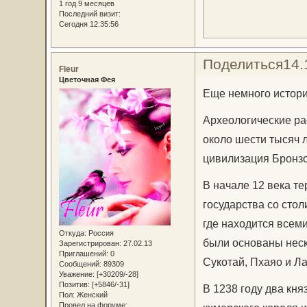
1 год 9 месяцев
Последний визит:
Сегодня 12:35:56
Поделиться
14.
Fleur
Цветочная Фея
Еще немного истори
Археологические ра
около шести тысяч 
цивилизация Бронзо
В начале 12 века т
государства со сто
где находится всеми
Откуда:
Россия
были основаны неск
Зарегистрирован
: 27.02.13
Приглашений:
0
Сукотай, Пхаяо и Ла
Сообщений:
89309
Уважение:
[+30209/-28]
Позитив:
[+5846/-31]
В 1238 году два кня
Пол:
Женский
Провел на форуме: