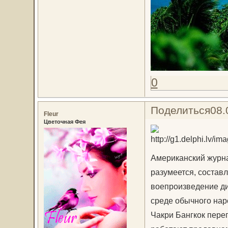
0
Поделиться
08.
Fleur
Цветочная Фея
Американский журнал
разумеется, состав
воепроизведение ди
среде обычного нар
Чакри Бангкок пере