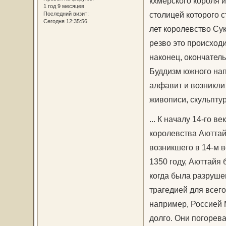
кхмерского короля 
1 год 9 месяцев
столицей которого 
Последний визит:
Сегодня 12:35:56
лет королевство Су
резво это происход
наконец, окончатель
Буддизм южного нап
алфавит и возникли
живописи, скульптур
... К началу 14-го 
королевства Аюттайя
возникшего в 14-м 
1350 году, Аюттайя 
когда была разруше
трагедией для всего
например, Россией 
долго. Они погорев