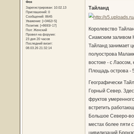
Фея
Тайланд
Зарегистрирован
: 10.02.13
Приглашений:
0
Сообщений:
8645
Уважение:
[+3462/-5]
Позитив:
[+8693/-17]
Королевство Тайлан
Пол:
Женский
Провел на форуме:
Сиамским заливом Ю
23 дня 20 часов
Последний визит:
Тайланд занимает ц
08.03.26 21:32:14
полуострова Малакка
востоке - с Лаосом, 
Площадь острова - 5
Географически Тайл
Горный Север. Здес
фруктов умеренного 
встретить работающ
Большое Северо-вос
местах более пяти 
цивилизаций Бронзо