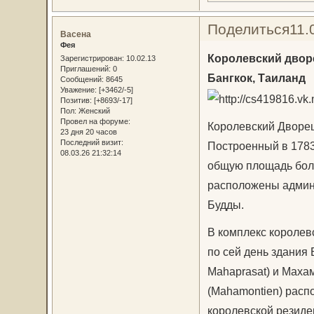
Поделиться
11.
Васена
Фея
Королевский двор
Зарегистрирован
: 10.02.13
Приглашений:
0
Бангкок, Таиланд
Сообщений:
8645
Уважение:
[+3462/-5]
Позитив:
[+8693/-17]
Пол:
Женский
Провел на форуме:
Королевский Дворец
23 дня 20 часов
Последний визит:
Построенный в 1783 
08.03.26 21:32:14
общую площадь боле
расположены админи
Будды.
В комплекс королев
по сей день здания 
Mahaprasat) и Маха
(Mahamontien) расп
королевской резиде