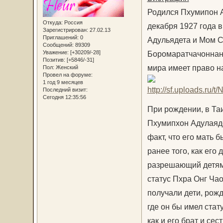
Родился Пхумипон А
Откуда:
Россия
декабря 1927 года 
Зарегистрирован
: 27.02.13
Приглашений:
0
Адульядета и Мом С
Сообщений:
89309
Уважение:
[+30209/-28]
Боромаратчачоннани
Позитив:
[+5846/-31]
мира имеет право н
Пол:
Женский
Провел на форуме:
1 год 9 месяцев
Последний визит:
Сегодня 12:35:56
При рождении, в Та
Пхумипхон Адулаядет
факт, что его мать 
ранее того, как его
разрешающий детям 
статус Пхра Онг Чао
получали дети, рож
где он бы имел стат
как и его брат и сест