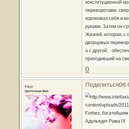
конституционной м
переворотами, свер
короновал себя и к
руками. Затем он с
Жизней, которая, с 
дворцовых переворо
а с другой, - обесп
приходивший на сме
0
Поделиться
08.
Fleur
Цветочная Фея
Forbes: богатейшим
Адульядет Рама IX