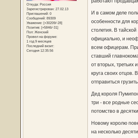
работают продавцам
Откуда:
Россия
Зарегистрирован
: 27.02.13
И в самом деле пол
Приглашений:
0
Сообщений:
89309
особенности для кор
Уважение:
[+30209/-28]
Позитив:
[+5846/-31]
столетия. В тайской
Пол:
Женский
Провел на форуме:
официально, и неоф
1 год 9 месяцев
Последний визит:
всем офицерам. При
Сегодня 12:35:56
ставший главнокома
от вторых, третьих 
круга своих отцов. 
отправиться грузить
Дед короля Пумипон
три - все родные се
потомство в десятки
Новому королю пове
на несколько десят