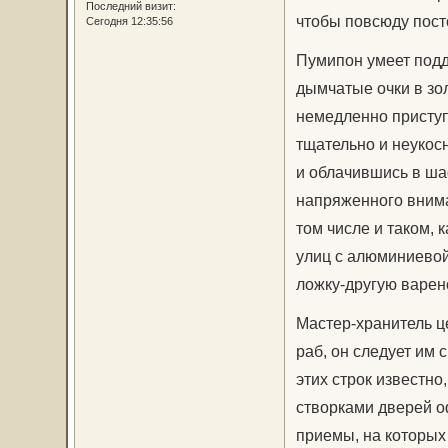
Последний визит:
чтобы повсюду пост
Сегодня 12:35:56
Пумипон умеет под
дымчатые очки в зо
немедленно приступ
тщательно и неукосн
и облачившись в ша
напряженного внима
том числе и таком, 
улиц с алюминиевой
ложку-другую варен
Мастер-хранитель ц
раб, он следует им
этих строк известн
створками дверей о
приемы, на которых