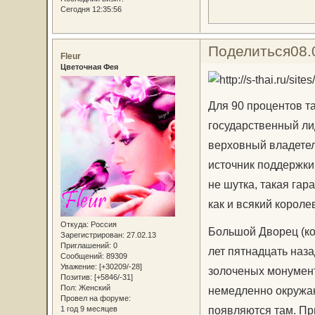
Сегодня 12:35:56
Поделиться
08.
Fleur
Цветочная Фея
Для 90 процентов т
государственный лид
верховный владетел
источник поддержки 
не шутка, такая гар
как и всякий королев
Откуда:
Россия
Большой Дворец (ко
Зарегистрирован
: 27.02.13
Приглашений:
0
лет пятнадцать наз
Сообщений:
89309
Уважение:
[+30209/-28]
золоченых монумент
Позитив:
[+5846/-31]
Пол:
Женский
немедленно окружаю
Провел на форуме:
появляются там. При
1 год 9 месяцев