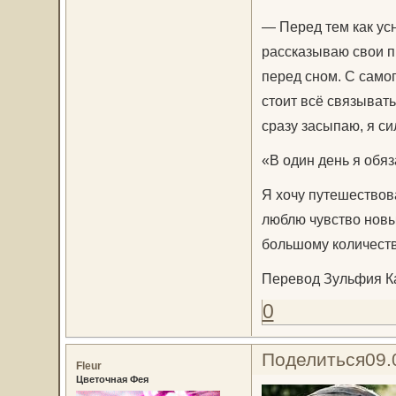
— Перед тем как усн
рассказываю свои п
перед сном. С самог
стоит всё связывать
сразу засыпаю, я си
«В один день я обяз
Я хочу путешествов
люблю чувство новы
большому количеств
Перевод Зульфия Ка
0
Поделиться
09.
Fleur
Цветочная Фея