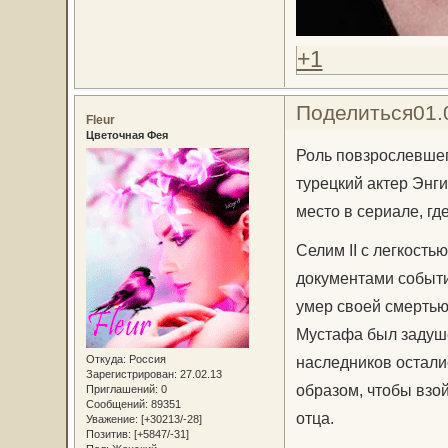
+1
Поделиться
01.
Fleur
Цветочная Фея
Роль повзрослевшег
турецкий актер Энг
место в сериале, гд
Селим II с легкость
документами событи
умер своей смертью
Мустафа был задуше
Откуда:
Россия
наследников остали
Зарегистрирован
: 27.02.13
образом, чтобы взо
Приглашений:
0
Сообщений:
89351
отца.
Уважение:
[+30213/-28]
Позитив:
[+5847/-31]