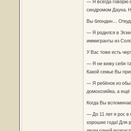
— Я всегда говорю о
синдромом Дауна. Но
Вы блондин… Откуд
— Я родился в Эскиш
иммигранты из Соло
У Вас тоже есть че
— Я не вижу себя та
Какой семье Вы пр
— Я ребёнок из обыч
домохозяйка, а ещё 
Когда Вы вспоминае
— До 11 лет я рос в
хорошие года! Для р
люди одной возрастн