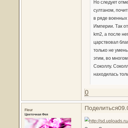
Но следует отм
султаном, почи
в ряде военных
Империи. Так о
km2, а после не
царствовал благ
только не умен
этим, во многом
Соколлу. Сокол
находилась толь
0
Поделиться
09.
Fleur
Цветочная Фея