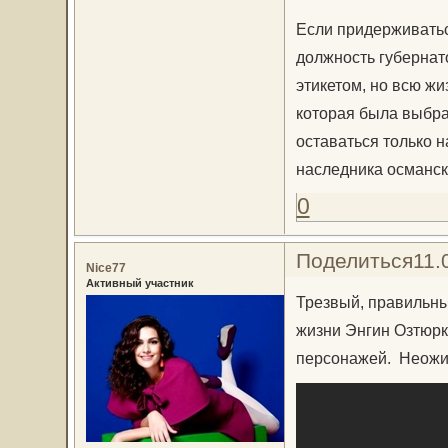
Если придерживатьс
должность губернат
этикетом, но всю жи
которая была выбра
оставаться только н
наследника османск
0
Поделиться
11.
Nice77
Активный участник
Трезвый, правильны
жизни Энгин Озтюрк
персонажей. Неожид