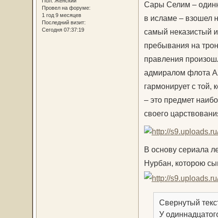
Пол:
Женский
Сары Селим – один
Провел на форуме:
1 год 9 месяцев
в исламе – взошел н
Последний визит:
Сегодня 07:37:19
самый неказистый и
пребывания на троне
правления произошл
адмиралом флота Ал
гармонирует с той,
– это предмет наибо
своего царствования
В основу сериала л
Нурбан, которою сы
Свернутый текс
У одиннадцатог