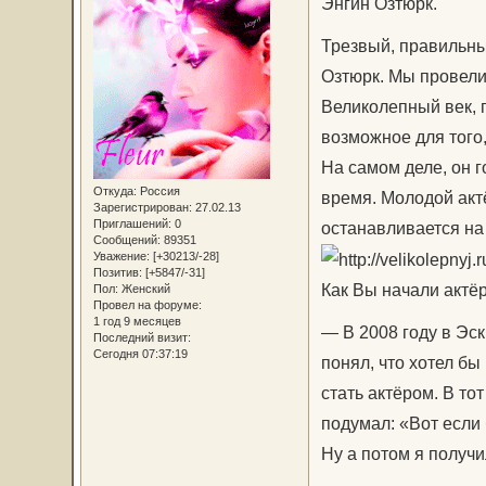
Энгин Озтюрк.
Трезвый, правильны
Озтюрк. Мы провели
Великолепный век, 
возможное для того
На самом деле, он 
Откуда:
Россия
время. Молодой акт
Зарегистрирован
: 27.02.13
Приглашений:
0
останавливается на
Сообщений:
89351
Уважение:
[+30213/-28]
Позитив:
[+5847/-31]
Как Вы начали актё
Пол:
Женский
Провел на форуме:
1 год 9 месяцев
— В 2008 году в Эс
Последний визит:
Сегодня 07:37:19
понял, что хотел бы
стать актёром. В тот
подумал: «Вот если б
Ну а потом я получ