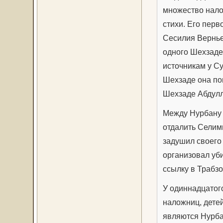
множество нало
стихи. Его пер
Сесилия Вернь
одного Шехзаде
источникам у С
Шехзаде она по
Шехзаде Абдулл
Между Нурбану 
отдалить Селим
задушил своего
организовал уб
ссылку в Трабзо
У одиннадцатог
наложниц, дете
являются Нурбан