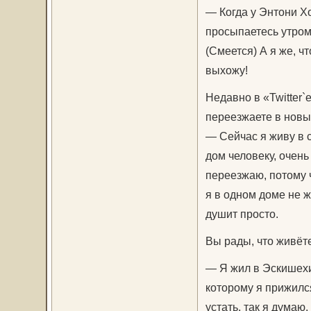
— Когда у Энтони Х
просыпаетесь утром
(Смеется) А я же, ч
выхожу!
Недавно в «Twitter
переезжаете в нов
— Сейчас я живу в 
дом человеку, очень
переезжаю, потому ч
я в одном доме не ж
душит просто.
Вы рады, что живёт
— Я жил в Эскишехир
которому я прижился
устать, так я думаю.