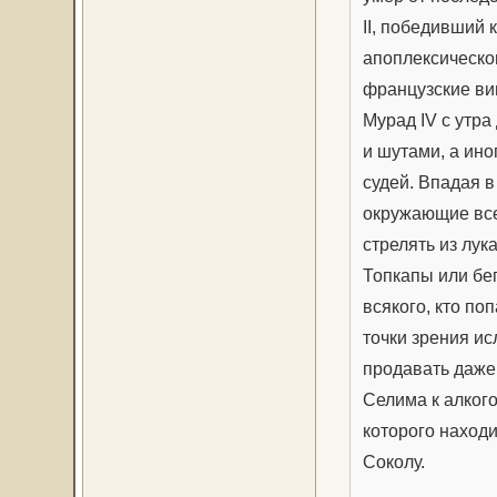
II, победивший 
апоплексическог
французские ви
Мурад IV с утр
и шутами, а ино
судей. Впадая в
окружающие все
стрелять из лу
Топкапы или бе
всякого, кто по
точки зрения ис
продавать даже
Селима к алког
которого наход
Соколу.