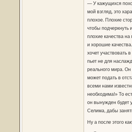
— У кажущихся похо
мой взгляд, это ха
плохое. Плохие стор
чтобы подчеркнуть 
плохие качества на 
и хорошие качества.
хочет участвовать в
пьет не для наслажд
реального мира. Он 
может подать в отста
всеми нами известн
необходима!» То ест
он вынужден будет у
Селима, дабы занят
Ну а после этого ка