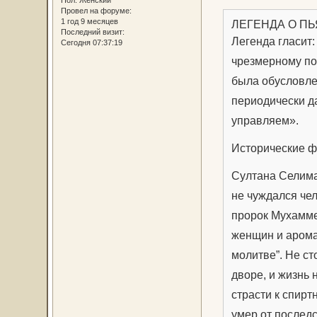
Пол:
Женский
Провел на форуме:
1 год 9 месяцев
ЛЕГЕНДА О ПЬ
Последний визит:
Легенда гласит
Сегодня 07:37:19
чрезмерному по
была обусловле
периодически д
управляем».
Исторические ф
Султана Селима
не чуждался чел
пророк Мухамме
женщин и арома
молитве”. Не ст
дворе, и жизнь 
страсти к спирт
умер от последс