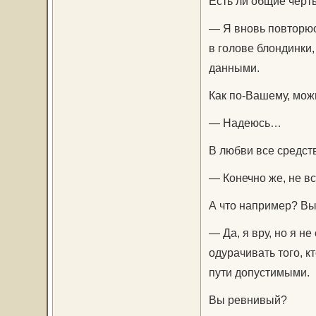
Есть ли общие черт
— Я вновь повторюс
в голове блондинки,
данными.
Как по-Вашему, мож
— Надеюсь…
В любви все средст
— Конечно же, не в
А что например? Вы
— Да, я вру, но я н
одурачивать того, кт
пути допустимыми.
Вы ревнивый?