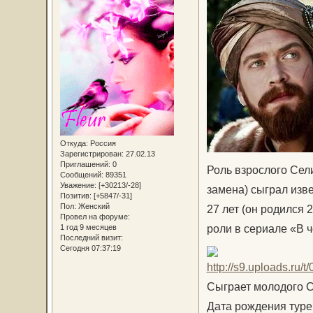
Откуда:
Россия
Зарегистрирован
: 27.02.13
Приглашений:
0
Роль взрослого Сел
Сообщений:
89351
Уважение:
[+30213/-28]
замена) сыграл изв
Позитив:
[+5847/-31]
Пол:
Женский
27 лет (он родился 
Провел на форуме:
роли в сериале «В 
1 год 9 месяцев
Последний визит:
Сегодня 07:37:19
Сыграет молодого С
Дата рождения турец