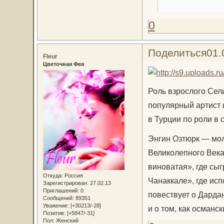
0
Поделиться
01.
Fleur
Цветочная Фея
Роль взрослого Сел
популярный артист и
в Турции по роли в
Энгин Озтюрк — мол
Великолепного Века
виноватая», где сыг
Откуда:
Россия
Чанаккале», где ис
Зарегистрирован
: 27.02.13
Приглашений:
0
повествует о Дарда
Сообщений:
89351
Уважение:
[+30213/-28]
и о том, как османс
Позитив:
[+5847/-31]
Пол:
Женский