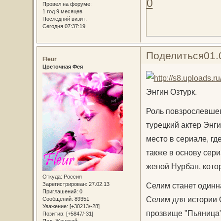
0
Провел на форуме:
1 год 9 месяцев
Последний визит:
Сегодня 07:37:19
Поделиться
01.
Fleur
Цветочная Фея
Энгин Озтурк.
Роль повзрослевшег
турецкий актер Энг
место в сериале, гд
также в основу сери
женой Нурбан, кото
Откуда:
Россия
Селим станет одинн
Зарегистрирован
: 27.02.13
Приглашений:
0
Селим для истории 
Сообщений:
89351
Уважение:
[+30213/-28]
прозвище "Пьяница"
Позитив:
[+5847/-31]