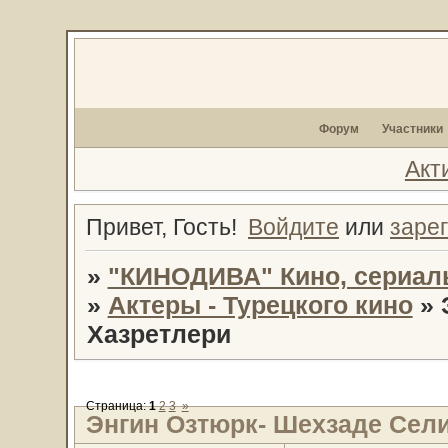
Форум
Участники
Акт
Привет, Гость!
Войдите
или
заре
»
"КИНОДИВА" Кино, сериал
»
Актеры - Турецкого кино
»
Хазретлери
Страница:
1
2
3
»
Энгин Озтюрк- Шехзаде Сел