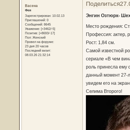
Поделиться
27.
Васена
Фея
Энгин Озтюрк- Ше
Зарегистрирован
: 10.02.13
Приглашений:
0
Сообщений:
8645
Место рождения: Ст
Уважение:
[+3462/-5]
Позитив:
[+8693/-17]
Профессия: актер, 
Пол:
Женский
Рост: 1,84 см.
Провел на форуме:
23 дня 20 часов
Самой известной ро
Последний визит:
08.03.26 21:32:14
сериале «В чем вина
роль принесла ему 
данный момент 27-л
увидем его на экра
Селима Второго!