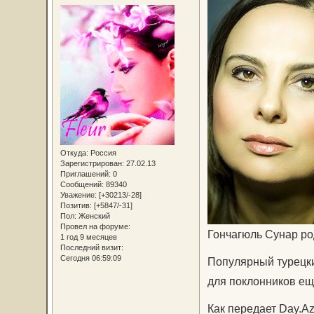
Откуда:
Россия
Зарегистрирован
: 27.02.13
Приглашений:
0
Сообщений:
89340
Уважение:
[+30213/-28]
Позитив:
[+5847/-31]
Пол:
Женский
Провел на форуме:
Гончагюль Сунар ро
1 год 9 месяцев
Последний визит:
Сегодня 06:59:09
Популярный турецки
для поклонников ещ
Как передает Day.Az