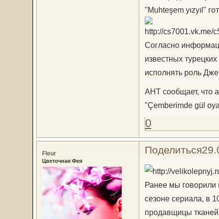
"Muhteşem yızyıl" г
Согласно информаци
известных турецких 
исполнять роль Дже
AHT сообщает, что а
"Çemberimde gül oya",
0
Поделиться
29.
Fleur
Цветочная Фея
Ранее мы говорили 
сезоне сериала, в 1
продавщицы тканей 