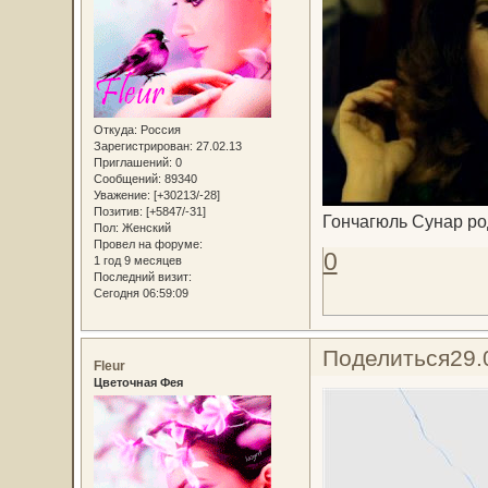
Откуда:
Россия
Зарегистрирован
: 27.02.13
Приглашений:
0
Сообщений:
89340
Уважение:
[+30213/-28]
Позитив:
[+5847/-31]
Гончагюль Сунар ро
Пол:
Женский
Провел на форуме:
0
1 год 9 месяцев
Последний визит:
Сегодня 06:59:09
Поделиться
29.
Fleur
Цветочная Фея