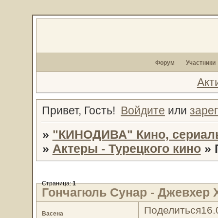
Форум
Участники
Акт
Привет, Гость!
Войдите
или
заре
»
"КИНОДИВА" Кино, сериал
»
Актеры - Турецкого кино
»
Страница:
1
Гончагюль Сунар - Джевхер 
Поделиться
16.
Васена