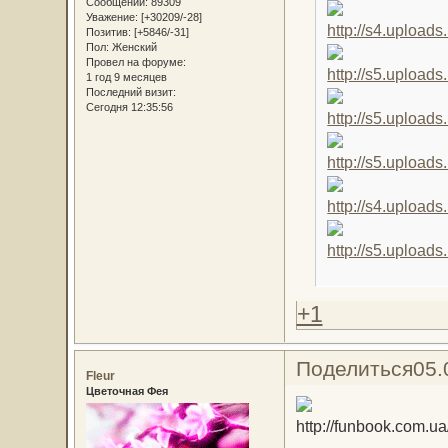
Сообщений:
89309
Уважение:
[+30209/-28]
Позитив:
[+5846/-31]
Пол:
Женский
Провел на форуме:
1 год 9 месяцев
Последний визит:
Сегодня 12:35:56
+1
Поделиться
05.
Fleur
Цветочная Фея