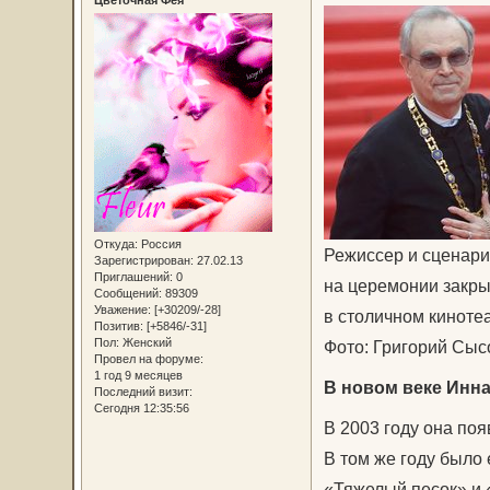
Откуда:
Россия
Режиссер и сценари
Зарегистрирован
: 27.02.13
Приглашений:
0
на церемонии закры
Сообщений:
89309
Уважение:
[+30209/-28]
в столичном кинотеа
Позитив:
[+5846/-31]
Пол:
Женский
Фото: Григорий Сы
Провел на форуме:
1 год 9 месяцев
В новом веке Инна
Последний визит:
Сегодня 12:35:56
В 2003 году она по
В том же году было 
«Тяжелый песок» и 