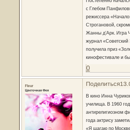
Постепенно начался
с Глебом Панфиловы
режиссера «Начало»
Строгановой, скром
Жанны д'Арк. Игра 
журнал «Советский 
получила приз «Зол
кинофестивале и бы
0
Поделиться
13.
Fleur
Цветочная Фея
В кино Инна Чурико
училища. В 1960 го
антирелигиозном фи
года актрису замет
«Я шагаю по Москве