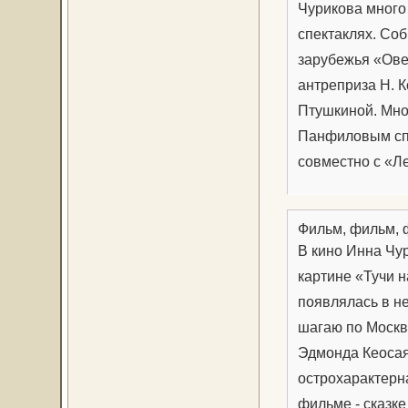
Чурикова много 
спектаклях. Со
зарубежья «Овеч
антреприза Н. К
Птушкиной. Мног
Панфиловым спе
совместно с «Л
Фильм, фильм,
В кино Инна Чу
картине «Тучи 
появлялась в н
шагаю по Москв
Эдмонда Кеосая
острохарактерн
фильме - сказк