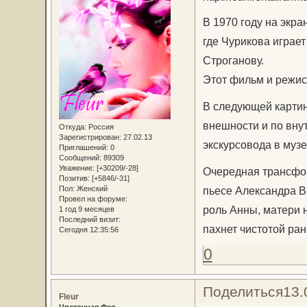
В 1970 году на экр
где Чурикова играе
Строганову.
Этот фильм и режис
В следующей картин
внешности и по вну
Откуда:
Россия
Зарегистрирован
: 27.02.13
экскурсовода в музе
Приглашений:
0
Сообщений:
89309
Уважение:
[+30209/-28]
Очередная трансфо
Позитив:
[+5846/-31]
Пол:
Женский
пьесе Александра 
Провел на форуме:
роль Анны, матери н
1 год 9 месяцев
Последний визит:
пахнет чистотой ра
Сегодня 12:35:56
0
Поделиться
13.
Fleur
Цветочная Фея