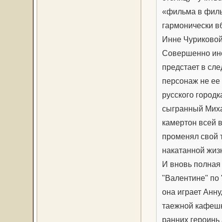
«фильма в филь
гармонически в
Инне Чуриковой
Совершенно ино
предстает в сл
персонаж не ее
русского город
сыгранный Миха
камертон всей в
променял свой т
накатанной жизн
И вновь полная
"Валентине" по 
она играет Анну
таежной кафешк
ранних героинь 