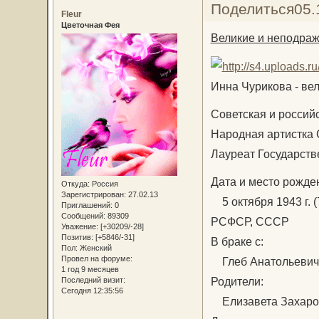
Поделиться
05.
Fleur
Цветочная Фея
Великие и неподра
Инна Чурикова - вел
Советская и российс
Народная артистка
Лауреат Государств
Дата и место рожде
Откуда:
Россия
Зарегистрирован
: 27.02.13
5 октября 1943 г. (
Приглашений:
0
Сообщений:
89309
РСФСР, СССР
Уважение:
[+30209/-28]
Позитив:
[+5846/-31]
В браке с:
Пол:
Женский
Провел на форуме:
Глеб Анатольевич
1 год 9 месяцев
Родители:
Последний визит:
Сегодня 12:35:56
Елизавета Захаров