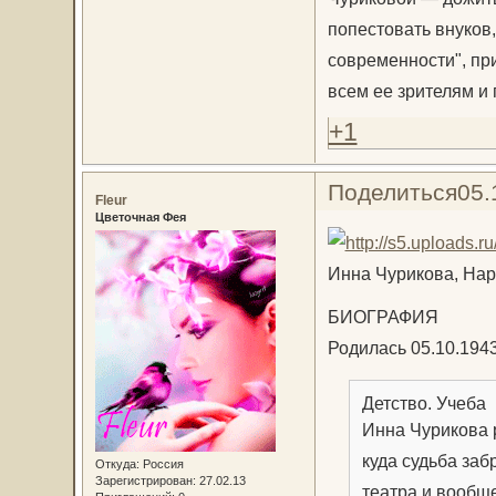
попестовать внуков
современности", при
всем ее зрителям и
+1
Поделиться
05.
Fleur
Цветочная Фея
Инна Чурикова, На
БИОГРАФИЯ
Родилась 05.10.1943
Детство. Учеба
Инна Чурикова р
куда судьба заб
Откуда:
Россия
Зарегистрирован
: 27.02.13
театра и вообще