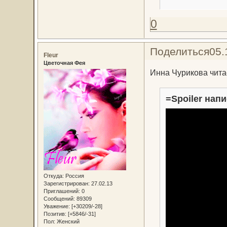
0
Поделиться
05.
Fleur
Цветочная Фея
Инна Чурикова чита
=Spoiler напи
Откуда:
Россия
Зарегистрирован
: 27.02.13
Приглашений:
0
Сообщений:
89309
Уважение:
[+30209/-28]
Позитив:
[+5846/-31]
Пол:
Женский