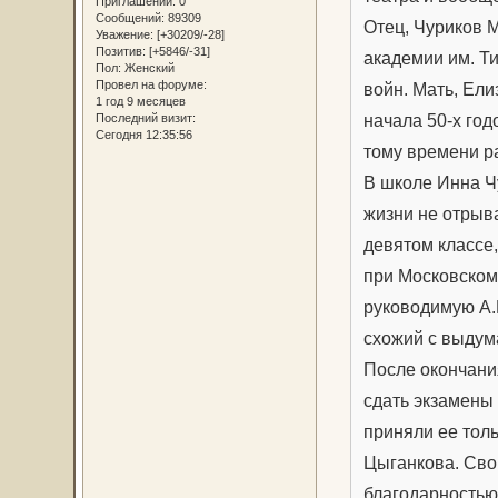
Приглашений:
0
Сообщений:
89309
Отец, Чуриков 
Уважение:
[+30209/-28]
Позитив:
[+5846/-31]
академии им. Т
Пол:
Женский
Провел на форуме:
войн. Мать, Ели
1 год 9 месяцев
начала 50-х год
Последний визит:
Сегодня 12:35:56
тому времени р
В школе Инна Ч
жизни не отрыва
девятом классе
при Московском
руководимую А.
схожий с выдум
После окончани
сдать экзамены
приняли ее толь
Цыганкова. Сво
благодарностью