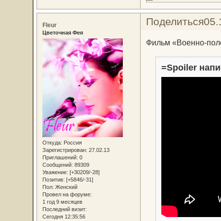
Поделиться
05.
Fleur
Цветочная Фея
Фильм «Военно-пол
=Spoiler напи
Откуда:
Россия
Зарегистрирован
: 27.02.13
Приглашений:
0
Сообщений:
89309
Уважение:
[+30209/-28]
Позитив:
[+5846/-31]
Пол:
Женский
Провел на форуме:
1 год 9 месяцев
Последний визит:
Сегодня 12:35:56