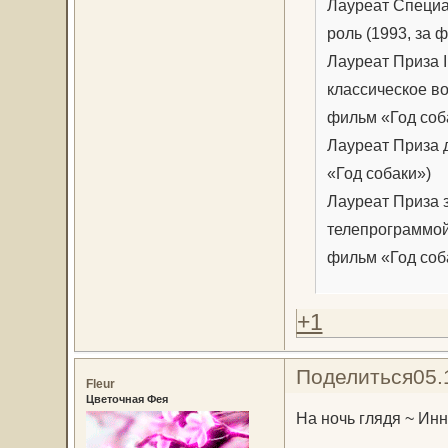
Лауреат Специа
роль (1993, за
Лауреат Приза 
классическое во
фильм «Год соб
Лауреат Приза 
«Год собаки»)
Лауреат Приза з
телепрограммой 
фильм «Год соб
+1
Поделиться
05.
Fleur
Цветочная Фея
На ночь глядя ~ Ин