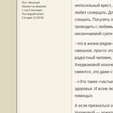
Пол:
Женский
непосильный крест,
Провел на форуме:
1 год 9 месяцев
любит созерцать. Дл
Последний визит:
Сегодня 12:35:56
спешить. Погулять п
проводить с любимым
нескончаемой суете 
- что в жизни рядом
смешное, просто это
радостный человек,
Ахеджаковой хохочет
смеются, это даже с
- «Это такое счасть
здоровья. И всем люд
помощь!»
А если признаться 
Чуриковой — дожить