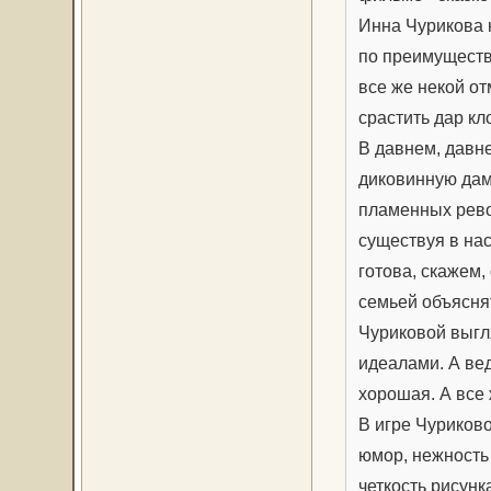
Инна Чурикова 
по преимуществу
все же некой о
срастить дар к
В давнем, давн
диковинную дам
пламенных рево
существуя в на
готова, скажем,
семьей объясня
Чуриковой выг
идеалами. А вед
хорошая. А все 
В игре Чуриково
юмор, нежность 
четкость рисунк