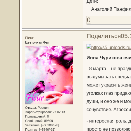
Дети:
Анатолий Панфило
0
Поделиться
05.
Fleur
Цветочная Фея
Инна Чурикова счит
- 8 марта – не празд
выдумывать специал
может украсить жен
уголках глаз прида
души, и оно же и мо
Откуда:
Россия
сочувствие. Агресс
Зарегистрирован
: 27.02.13
Приглашений:
0
- интересная роль, 
Сообщений:
89309
Уважение:
[+30209/-28]
просто не позволяют
Позитив:
[+5846/-31]