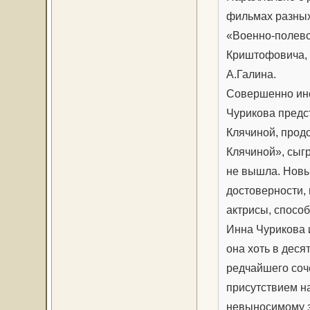
фильмах разных
«Военно-полево
Криштофовича, 
А.Галина.
Совершенно ино
Чурикова предс
Клячиной, прод
Клячиной», сыгр
не вышла. Новы
достоверности, 
актрисы, спосо
Инна Чурикова и
она хоть в деся
редчайшего соч
присутствием на
невыносимому зр