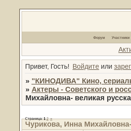
Форум
Участники
Акт
Привет, Гость!
Войдите
или
заре
»
"КИНОДИВА" Кино, сериал
»
Актеры - Советского и рос
Михайловна- великая русска
Страница:
1
2
»
Чурикова, Инна Михайловна-