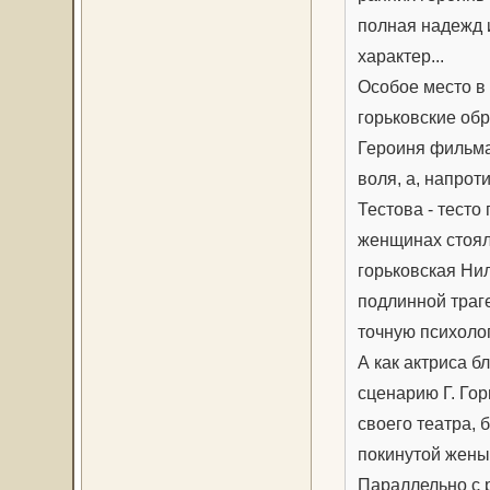
полная надежд и
характер...
Особое место в
горьковские обр
Героиня фильма
воля, а, напро
Тестова - тесто
женщинах стоял
горьковская Ни
подлинной траге
точную психоло
А как актриса 
сценарию Г. Го
своего театра,
покинутой жены
Параллельно с 