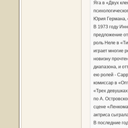
Яга в «Двух кле
психологическог
Юрия Германа, 
В 1973 году Ин
предложение от
роль Неле в «Ти
играет многие р
новизну прочтен
диапазона, и о
ею ролей - Сар
комиссар в «Оп
«Трех девушках
по А. Островско
сцене «Ленкома»
актриса сыграл
В последние го