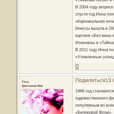
В 2004 году актрисе
спустя год Инна по
«Карнавальная ночь 
Инессы вышла в 200
картине «Без вины 
Иоановны в «Тайна
В 2011 году Инна п
«Утомленные солнце
0
Поделиться
13.
Fleur
Цветочная Фея
1966 год становитс
художественного фи
популярным во всем
«Белокурой Жози».