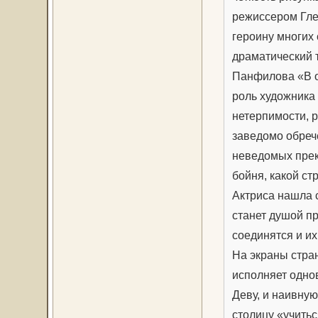
режиссером Гл
героину многих
драматический 
Панфилова «В о
роль художника 
нетерпимости, 
заведомо обрече
неведомых прек
бойня, какой с
Актриса нашла с
станет душой п
соединятся и их
На экраны стра
исполняет одно
Деву, и наивну
столицу «учить