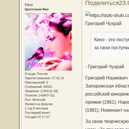
Поделиться
23.
Fleur
Цветочная Фея
Григорий Чухрай
Кино - это пост
за свои поступк
- Григорий Чухрай
Откуда:
Россия
Григорий Наумович 
Зарегистрирован
: 27.02.13
Приглашений:
0
Запорожская область
Сообщений:
89322
Уважение:
[+30211/-28]
российский кинорежи
Позитив:
[+5847/-31]
Пол:
Женский
премии (1961). Нар
Провел на форуме:
1 год 9 месяцев
(1981). Номинант н
Последний визит:
Сегодня 07:17:27
За свою творческую