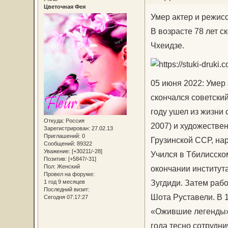
Цветочная Фея
Умер актер и режис
В возрасте 78 лет с
Чхеидзе.
05 июня 2022: Умер 
скончался советский
году ушел из жизни 
Откуда:
Россия
2007) и художестве
Зарегистрирован
: 27.02.13
Приглашений:
0
Грузинской ССР, на
Сообщений:
89322
Уважение:
[+30211/-28]
Учился в Тбилисско
Позитив:
[+5847/-31]
Пол:
Женский
окончании институт
Провел на форуме:
Зугдиди. Затем рабо
1 год 9 месяцев
Последний визит:
Шота Руставели. В 
Сегодня 07:17:27
«Ожившие легенды»,
года тесно сотрудни