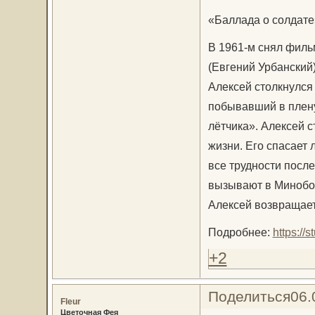
«Баллада о солдате
В 1961-м снял филь
(Евгений Урбанский)
Алексей столкнулся
побывавший в плену
лётчика». Алексей с
жизни. Его спасает
все трудности посл
вызывают в Минобор
Алексей возвращает
Подробнее:
https://
+2
Поделиться
06.
Fleur
Цветочная Фея