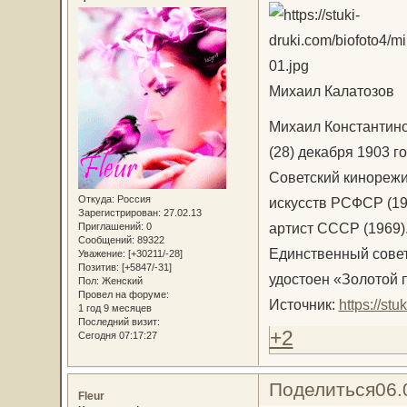
Михаил Калатозов
Михаил Константино
(28) декабря 1903 г
Советский кинорежи
Откуда:
Россия
искусств РСФСР (19
Зарегистрирован
: 27.02.13
артист СССР (1969)
Приглашений:
0
Сообщений:
89322
Единственный совет
Уважение:
[+30211/-28]
Позитив:
[+5847/-31]
удостоен «Золотой 
Пол:
Женский
Провел на форуме:
Источник:
https://st
1 год 9 месяцев
Последний визит:
+2
Сегодня 07:17:27
Поделиться
06.
Fleur