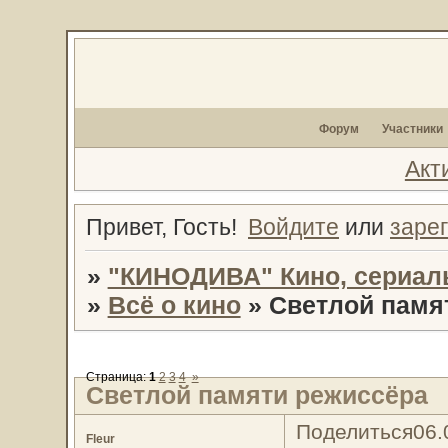
Форум
Участники
Акт
Привет, Гость!
Войдите
или
заре
»
"КИНОДИВА" Кино, сериал
»
Всё о кино
»
Светлой памя
Страница:
1
2
3
4
»
Светлой памяти режиссёра
Поделиться
06.
Fleur