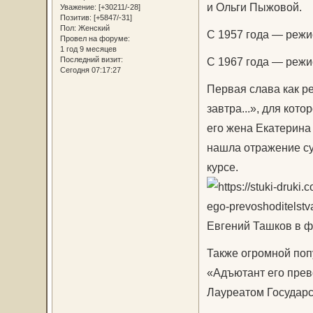
и Ольги Пыжовой.
Уважение:
[+30211/-28]
Позитив:
[+5847/-31]
Пол:
Женский
С 1957 года — режи
Провел на форуме:
1 год 9 месяцев
С 1967 года — режи
Последний визит:
Сегодня 07:17:27
Первая слава как р
завтра...», для кот
его жена Екатерина
нашла отражение су
курсе.
Евгений Ташков в ф
Также огромной поп
«Адъютант его прево
Лауреатом Государ