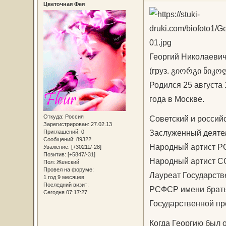
Цветочная Фея
Георгий Николаеви
(груз. გიორგი ნიკო
Родился 25 августа 
года в Москве.
Откуда:
Россия
Советский и российс
Зарегистрирован
: 27.02.13
Заслуженный деятел
Приглашений:
0
Сообщений:
89322
Народный артист Р
Уважение:
[+30211/-28]
Позитив:
[+5847/-31]
Народный артист СС
Пол:
Женский
Провел на форуме:
Лауреат Государств
1 год 9 месяцев
Последний визит:
РСФСР имени брать
Сегодня 07:17:27
Государственной пр
Когда Георгию был о