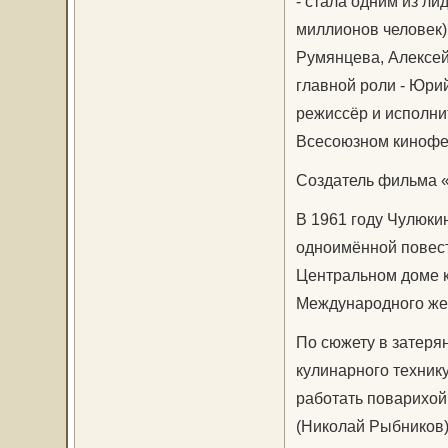
- стала одним из ли
миллионов человек)
Румянцева, Алексей
главной роли - Юрий
режиссёр и исполни
Всесоюзном кинофес
Создатель фильма «
В 1961 году Чулюки
одноимённой повест
Центральном доме к
Международного жен
По сюжету в затеря
кулинарного техник
работать поварихой
(Николай Рыбников),