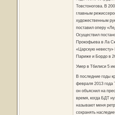
Товстоногова. В 20
главным режиссером
художественным рук
поставил оперу «Ле
Осуществил постано
Прокофьева в Ла Ска
«Царскую невесту» 
Париже и Бордо в 20
Умер в Тбилиси 5 ию
В последние годы к
февраля 2013 года 
он объяснил на пре
время, когда БДТ н
называют меня ретр
сохранять наследие 