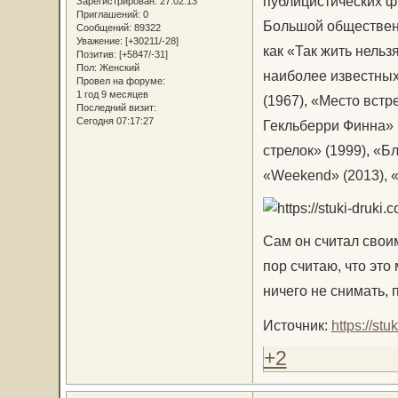
публицистических ф
Зарегистрирован
: 27.02.13
Приглашений:
0
Большой обществен
Сообщений:
89322
Уважение:
[+30211/-28]
как «Так жить нельз
Позитив:
[+5847/-31]
Пол:
Женский
наиболее известных
Провел на форуме:
1 год 9 месяцев
(1967), «Место встр
Последний визит:
Сегодня 07:17:27
Гекльберри Финна» 
стрелок» (1999), «Б
«Weekend» (2013), «
Сам он считал свои
пор считаю, что это
ничего не снимать, 
Источник:
https://st
+2