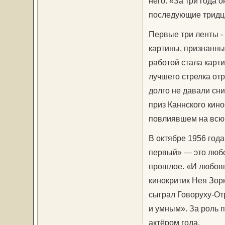
него: «За три года 
последующие тридца
Первые три ленты -
картины, признанны
работой стала карт
лучшего стрелка от
долго не давали сни
приз Каннского кин
повлиявшем на всю е
В октябре 1956 год
первый» — это любо
прошлое. «И любовь
кинокритик Нея Зор
сыграл Говоруху-От
и умным». За роль 
актёром года.