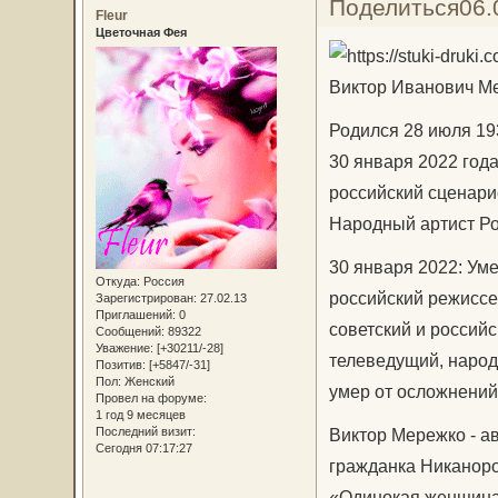
Поделиться
06.
Fleur
Цветочная Фея
Виктор Иванович М
Родился 28 июля 19
30 января 2022 года
российский сценарис
Народный артист Ро
30 января 2022: Уме
Откуда:
Россия
российский режиссер
Зарегистрирован
: 27.02.13
Приглашений:
0
советский и российс
Сообщений:
89322
Уважение:
[+30211/-28]
телеведущий, народ
Позитив:
[+5847/-31]
Пол:
Женский
умер от осложнений
Провел на форуме:
1 год 9 месяцев
Последний визит:
Виктор Мережко - а
Сегодня 07:17:27
гражданка Никаноров
«Одинокая женщина 