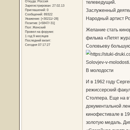
Откуда:
Россия
телеведущий.
Зарегистрирован
: 27.02.13
Заслуженный деятел
Приглашений:
0
Сообщений:
89322
Народный артист Ро
Уважение:
[+30211/-28]
Позитив:
[+5847/-31]
Пол:
Женский
Желание стать кино
Провел на форуме:
1 год 9 месяцев
фильма «Летят жура
Последний визит:
Сегодня 07:17:27
Соловьеву большую 
В молодости
И в 1962 году Серге
режиссерский факул
Столпера. Еще на в
документальной лен
кинофестивале в 19
золотую медаль. Ди