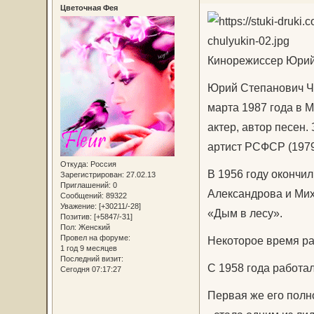
Цветочная Фея
Кинорежиссер Юрий
Юрий Степанович Чу
марта 1987 года в М
актер, автор песен
артист РСФСР (1979
Откуда:
Россия
В 1956 году окончил
Зарегистрирован
: 27.02.13
Приглашений:
0
Александрова и Мих
Сообщений:
89322
Уважение:
[+30211/-28]
«Дым в лесу».
Позитив:
[+5847/-31]
Пол:
Женский
Провел на форуме:
Некоторое время раб
1 год 9 месяцев
Последний визит:
С 1958 года работа
Сегодня 07:17:27
Первая же его полн