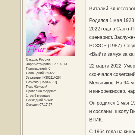
Виталий Вячеславо
Родился 1 мая 1928 
2022 года в Санкт-П
сценарист. Заслуже
РСФСР (1987). Созд
«Выйти замуж за кап
Откуда:
Россия
Зарегистрирован
: 27.02.13
22 марта 2022: Уме
Приглашений:
0
Сообщений:
89322
скончался советски
Уважение:
[+30211/-28]
Мельников. На 94-м 
Позитив:
[+5847/-31]
Пол:
Женский
и кинорежиссер, на
Провел на форуме:
1 год 9 месяцев
Последний визит:
Он родился 1 мaя 1
Сегодня 07:17:27
и сосланы, школу Ви
ВГИК.
С 1964 года на кин