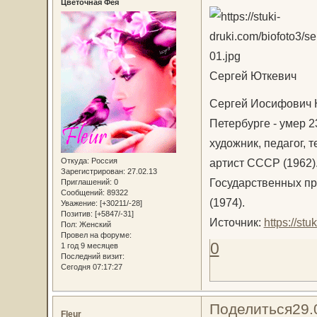
Цветочная Фея
Сергей Юткевич
Сергей Иосифович Ю
Петербурге - умер 2
художник, педагог, 
Откуда:
Россия
артист СССР (1962).
Зарегистрирован
: 27.02.13
Государственных пр
Приглашений:
0
Сообщений:
89322
(1974).
Уважение:
[+30211/-28]
Позитив:
[+5847/-31]
Источник:
https://st
Пол:
Женский
Провел на форуме:
0
1 год 9 месяцев
Последний визит:
Сегодня 07:17:27
Поделиться
29.
Fleur