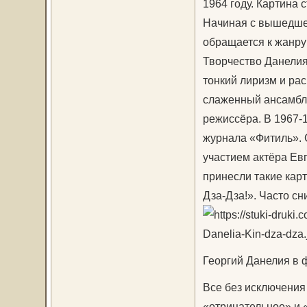
1964 году. Картина
Начиная с вышедшей
обращается к жанру
Творчество Данелия
тонкий лиризм и рас
слаженный ансамбль
режиссёра. В 1967-
журнала «Фитиль». 
участием актёра Ев
принесли такие кар
Дза-Дза!». Часто с
Георгий Данелия в ф
Все без исключения 
«отрицательное» и «