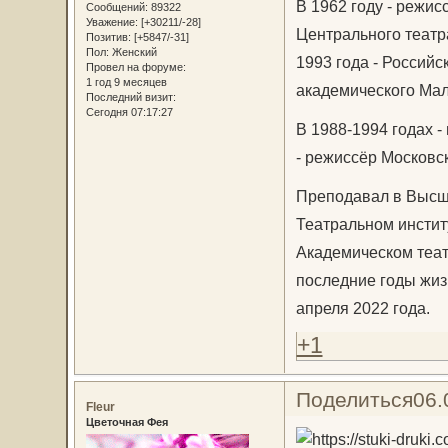
В 1962 году - режис
Сообщений:
89322
Уважение:
[+30211/-28]
Центрального театра
Позитив:
[+5847/-31]
Пол:
Женский
1993 года - Российс
Провел на форуме:
1 год 9 месяцев
академического Мал
Последний визит:
Сегодня 07:17:27
В 1988-1994 годах 
- режиссёр Московс
Преподавал в Высш
Театральном инстит
Академическом теат
последние годы жиз
апреля 2022 года.
+1
Поделиться
06.
Fleur
Цветочная Фея