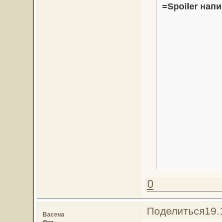
=Spoiler напи
0
Поделиться
19.
Васена
Фея