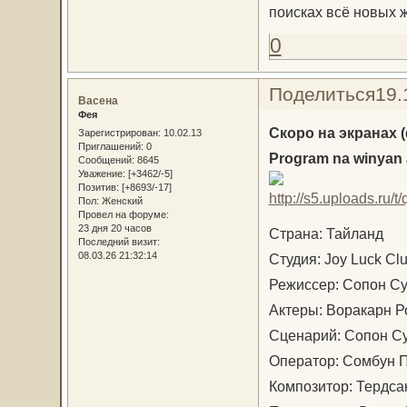
поисках всё новых
0
Поделиться
19.
Васена
Фея
Скоро на экранах 
Зарегистрирован
: 10.02.13
Приглашений:
0
Program na winyan 
Сообщений:
8645
Уважение:
[+3462/-5]
Позитив:
[+8693/-17]
Пол:
Женский
Провел на форуме:
23 дня 20 часов
Страна: Тайланд
Последний визит:
08.03.26 21:32:14
Студия: Joy Luck Cl
Режиссер: Сопон Су
Актеры: Воракарн Р
Сценарий: Сопон Су
Оператор: Сомбун П
Композитор: Тердса