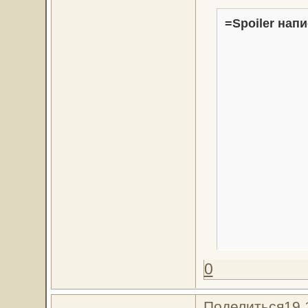
=Spoiler напи
0
Поделиться
19.