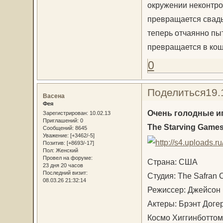
окружении неконтро
превращается свадьб
теперь отчаянно пыт
превращается в кош
0
Поделиться
19.
Васена
Фея
Очень голодные и
Зарегистрирован
: 10.02.13
Приглашений:
0
The Starving Games
Сообщений:
8645
Уважение:
[+3462/-5]
Позитив:
[+8693/-17]
Пол:
Женский
Провел на форуме:
Страна: США
23 дня 20 часов
Последний визит:
Студия: The Safran
08.03.26 21:32:14
Режиссер: Джейсон 
Актеры: Брэнт Доге
Космо Хиггинботтом