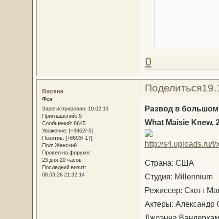
0
Поделиться
19.
Васена
Фея
Развод в большом
Зарегистрирован
: 10.02.13
Приглашений:
0
What Maisie Knew, 
Сообщений:
8645
Уважение:
[+3462/-5]
Позитив:
[+8693/-17]
Пол:
Женский
Провел на форуме:
23 дня 20 часов
Страна: США
Последний визит:
08.03.26 21:32:14
Студия: Millennium
Режиссер: Скотт Ма
Актеры: Александр 
Джоэнна Вандерхам,