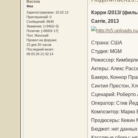
Васена
Фея
Кэрри /2013/ (филь
Зарегистрирован
: 10.02.13
Приглашений:
0
Carrie, 2013
Сообщений:
8645
Уважение:
[+3462/-5]
Позитив:
[+8693/-17]
Пол:
Женский
Провел на форуме:
Страна: США
23 дня 20 часов
Последний визит:
Студия: MGM
08.03.26 21:32:14
Режиссер: Кимберл
Актеры: Алекс Расс
Бакеро, Коннор Пра
Синтия Престон, Хл
Сценарий: Роберто 
Оператор: Стив Йе
Композитор: Марко 
Продюсеры: Кевин 
Бюджет: нет данных
Кассовые сборы: не