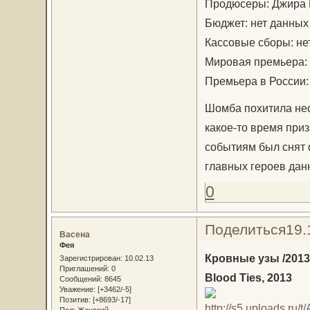
Продюсеры: Джира М
Бюджет: нет данных
Кассовые сборы: не
Мировая премьера: 
Премьера в России:
Шомба похитила нес
какое-то время при
событиям был снят 
главных героев дан
0
Поделиться
19.
Васена
Фея
Кровные узы /2013
Зарегистрирован
: 10.02.13
Приглашений:
0
Blood Ties, 2013
Сообщений:
8645
Уважение:
[+3462/-5]
Позитив:
[+8693/-17]