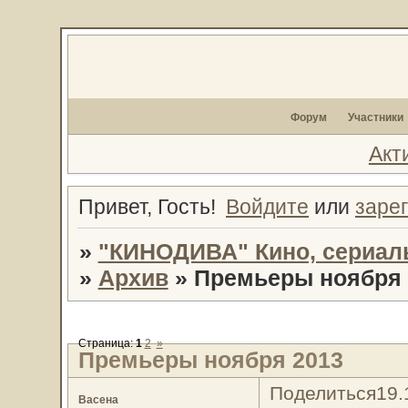
Форум
Участники
Акт
Привет, Гость!
Войдите
или
заре
»
"КИНОДИВА" Кино, сериал
»
Архив
»
Премьеры ноября 
Страница:
1
2
»
Премьеры ноября 2013
Поделиться
19.
Васена