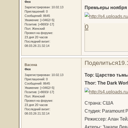
Фея
Премьеры ноября 
Зарегистрирован
: 10.02.13
Приглашений:
0
Сообщений:
8645
Уважение:
[+3462/-5]
Позитив:
[+8693/-17]
0
Пол:
Женский
Провел на форуме:
23 дня 20 часов
Последний визит:
08.03.26 21:32:14
Поделиться
19.
Васена
Фея
Тор: Царство тьм
Зарегистрирован
: 10.02.13
Приглашений:
0
Thor: The Dark Worl
Сообщений:
8645
Уважение:
[+3462/-5]
Позитив:
[+8693/-17]
Пол:
Женский
Провел на форуме:
Страна: США
23 дня 20 часов
Последний визит:
Студия: Paramount P
08.03.26 21:32:14
Режиссер: Алан Тей
Актеры: Закари Лева