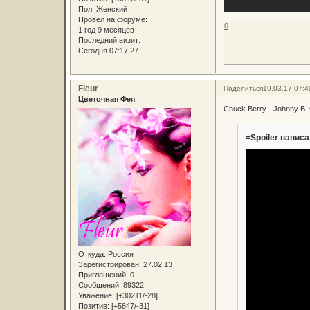
Пол:
Женский
Провел на форуме:
0
1 год 9 месяцев
Последний визит:
Сегодня 07:17:27
Fleur
Поделиться
19.03.17 07:4
Цветочная Фея
Chuck Berry - Johnny B. 
=Spoiler написа
Откуда:
Россия
Зарегистрирован
: 27.02.13
Приглашений:
0
Сообщений:
89322
Уважение:
[+30211/-28]
Позитив:
[+5847/-31]