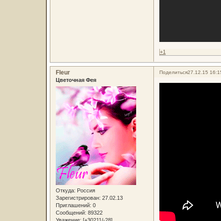
+1
Fleur
Поделиться
27.12.15 16:1
Цветочная Фея
Откуда:
Россия
Зарегистрирован
: 27.02.13
Приглашений:
0
Сообщений:
89322
Уважение:
[+30211/-28]