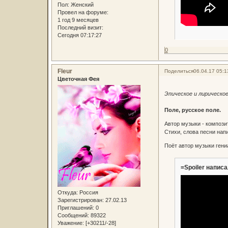
Пол:
Женский
Провел на форуме:
1 год 9 месяцев
Последний визит:
Сегодня 07:17:27
0
Fleur
Поделиться
06.04.17 05:1
Цветочная Фея
Эпическое и лирическое
Поле, русское поле.
Автор музыки - компози
Стихи, слова песни на
Поёт автор музыки гени
=Spoiler написа
Откуда:
Россия
Зарегистрирован
: 27.02.13
Приглашений:
0
Сообщений:
89322
Уважение:
[+30211/-28]