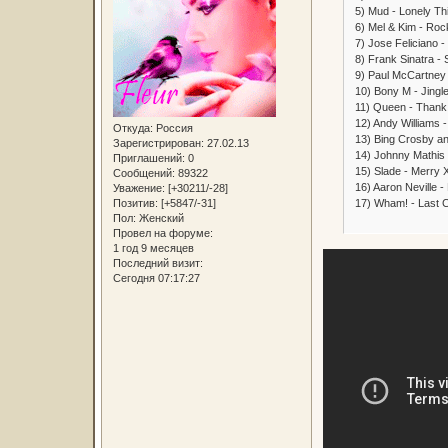
5) Mud - Lonely Th
6) Mel & Kim - Roc
7) Jose Feliciano -
8) Frank Sinatra -
9) Paul McCartney
10) Bony M - Jingle
11) Queen - Thank 
12) Andy Williams -
Откуда:
Россия
13) Bing Crosby an
Зарегистрирован
: 27.02.13
14) Johnny Mathis -
Приглашений:
0
15) Slade - Merry
Сообщений:
89322
16) Aaron Neville - 
Уважение:
[+30211/-28]
17) Wham! - Last 
Позитив:
[+5847/-31]
Пол:
Женский
Провел на форуме:
1 год 9 месяцев
Последний визит:
Сегодня 07:17:27