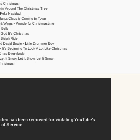
is Christmas
kin' Around The Christmas Tree
 Feliz Navidad
 Santa Claus is Coming to Town
 & Wings - Wonderful Christmastime
 Bells
God It's Christmas
 Sleigh Ride
d David Bowie - Little Drummer Boy
 It's Beginning To Look A Lot Like Christmas
 Xmas Everybody
Let It Snow, Let It Snow, Let It Snow
Christmas