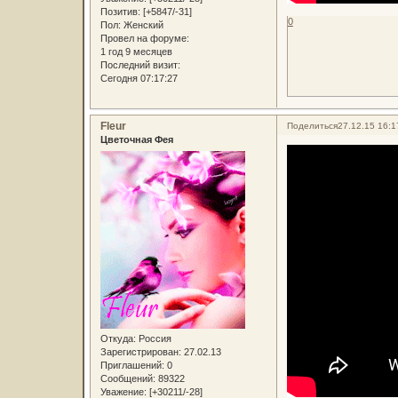
Позитив:
[+5847/-31]
0
Пол:
Женский
Провел на форуме:
1 год 9 месяцев
Последний визит:
Сегодня 07:17:27
Fleur
Поделиться
27.12.15 16:1
Цветочная Фея
Откуда:
Россия
Зарегистрирован
: 27.02.13
Приглашений:
0
Сообщений:
89322
Уважение:
[+30211/-28]