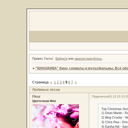
Привет, Гость!
Войдите
или
зарегистрируйтесь
.
»
"КИНОДИВА" Кино, сериалы и мультфильмы. Всё обо
Страница:
«
1
2
3
4
5
6
7
»
Любимые песни
Fleur
Поделиться
21.12.15 12:3
Цветочная Фея
Top Christmas Song
1) Dean Martin - 
2) Bing Crosby - W
3) Chris Rea - Dri
4) Eartha Kitt - Sa