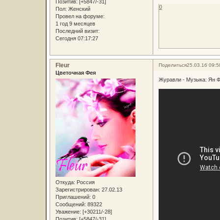
Позитив:
[+5847/-31]
0
Пол:
Женский
Провел на форуме:
1 год 9 месяцев
Последний визит:
Сегодня 07:17:27
Fleur
Поделиться
25.03.16 09:5
Цветочная Фея
Журавли - Музыка: Ян Ф
Откуда:
Россия
Зарегистрирован
: 27.02.13
Приглашений:
0
Сообщений:
89322
Уважение:
[+30211/-28]
Позитив:
[+5847/-31]