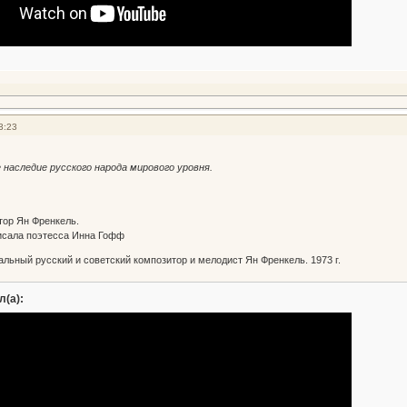
3:23
 наследие русского народа мирового уровня.
тор Ян Френкель.
писала поэтесса Инна Гофф
альный русский и советский композитор и мелодист Ян Френкель. 1973 г.
л(а):