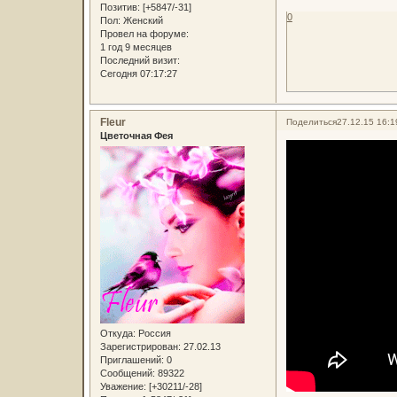
Позитив:
[+5847/-31]
0
Пол:
Женский
Провел на форуме:
1 год 9 месяцев
Последний визит:
Сегодня 07:17:27
Fleur
Поделиться
27.12.15 16:1
Цветочная Фея
Откуда:
Россия
Зарегистрирован
: 27.02.13
Приглашений:
0
Сообщений:
89322
Уважение:
[+30211/-28]