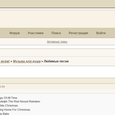
Форум
Участники
Поиск
Регистрация
Войти
Активные темы
 всём!
»
Музыка для души
»
Любимые песни
5:50
s Of All Time
Rudolph The Red-Nosed Reindeer
hite Christmas
ving Home For Christmas
nta Baby