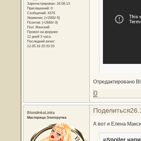
Зарегистрирован
: 28.08.13
Приглашений:
0
Сообщений:
4376
Уважение:
[+1565/-5]
Позитив:
[+2666/-3]
Пол:
Женский
Провел на форуме:
12 дней 3 часа
Последний визит:
12.05.16 20:33:33
Отредактировано Blo
0
Поделиться
26.
BlondinkaLinka
Мастерица Златоручка
А вот и Елена Макс
=Spoiler напи