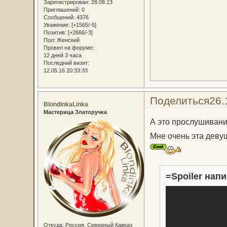
Зарегистрирован
: 28.08.13
Приглашений:
0
Сообщений:
4376
Уважение:
[+1565/-5]
Позитив:
[+2666/-3]
Пол:
Женский
Провел на форуме:
12 дней 3 часа
Последний визит:
12.05.16 20:33:33
Поделиться
26.
BlondinkaLinka
Мастерица Златоручка
А это прослушиван
Мне очень эта деву
=Spoiler напи
Откуда:
Россия, Северный Кавказ