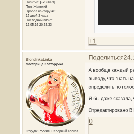
Позитив:
[+2666/-3]
Пол:
Женский
Провел на форуме:
12 дней 3 часа
Последний визит:
12.05.16 20:33:33
+1
Поделиться
24.
BlondinkaLinka
Мастерица Златоручка
А вообще каждый ра
выводу, что гнать н
определить по голос
Я бы даже сказала, 
Отредактировано Blo
0
Откуда:
Россия, Северный Кавказ