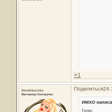
+1
Поделиться
24.
BlondinkaLinka
Мастерица Златоручка
ИМХО написа
Голос