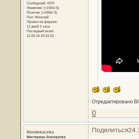
Сообщений:
4376
Уважение:
[+1565/-5]
Позитив:
[+2666/-3]
Пол:
Женский
Провел на форуме:
12 дней 3 часа
Последний визит:
12.05.16 20:33:33
Отредактировано Blo
0
Поделиться
24.
BlondinkaLinka
Мастерица Златоручка