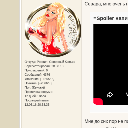
Севара, мне очень 
=Spoiler напи
Откуда:
Россия, Северный Кавказ
Зарегистрирован
: 28.08.13
Приглашений:
0
Сообщений:
4376
Уважение:
[+1565/-5]
Позитив:
[+2666/-3]
Пол:
Женский
Провел на форуме:
12 дней 3 часа
Последний визит:
12.05.16 20:33:33
Мне до сих пор не п