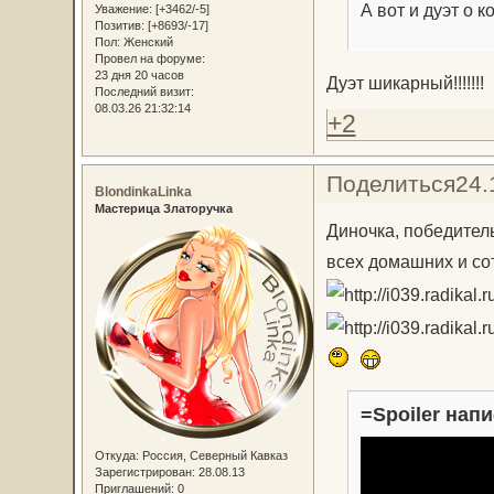
А вот и дуэт о 
Уважение:
[+3462/-5]
Позитив:
[+8693/-17]
Пол:
Женский
Провел на форуме:
23 дня 20 часов
Дуэт шикарный!!!!!!!
Последний визит:
08.03.26 21:32:14
+2
Поделиться
24.
BlondinkaLinka
Мастерица Златоручка
Диночка, победитель
всех домашних и с
=Spoiler напи
Откуда:
Россия, Северный Кавказ
Зарегистрирован
: 28.08.13
Приглашений:
0