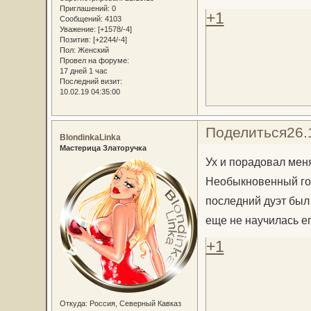
Приглашений:
0
+1
Сообщений:
4103
Уважение:
[+1578/-4]
Позитив:
[+2244/-4]
Пол:
Женский
Провел на форуме:
17 дней 1 час
Последний визит:
10.02.19 04:35:00
Поделиться
26.
BlondinkaLinka
Мастерица Златоручка
Ух и порадовал меня 
Необыкновенный го
последний дуэт был 
еще не научилась е
+1
Откуда:
Россия, Северный Кавказ