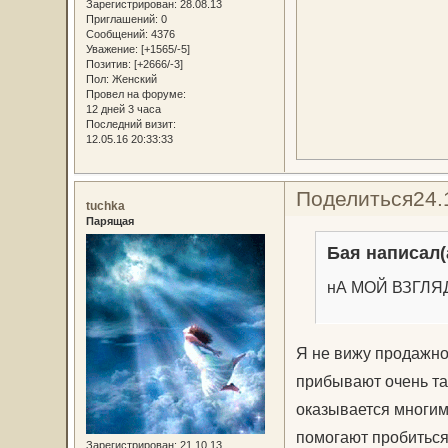
Зарегистрирован
: 28.08.13
Приглашений:
0
Сообщений:
4376
Уважение:
[+1565/-5]
Позитив:
[+2666/-3]
Пол:
Женский
Провел на форуме:
12 дней 3 часа
Последний визит:
12.05.16 20:33:33
Поделиться
24.
tuchka
Парящая
Бая написал(
нА МОЙ ВЗГЛЯД 
Я не вижу продажнос
прибывают очень та
оказывается многим 
помогают пробиться 
Зарегистрирован
: 21.10.13