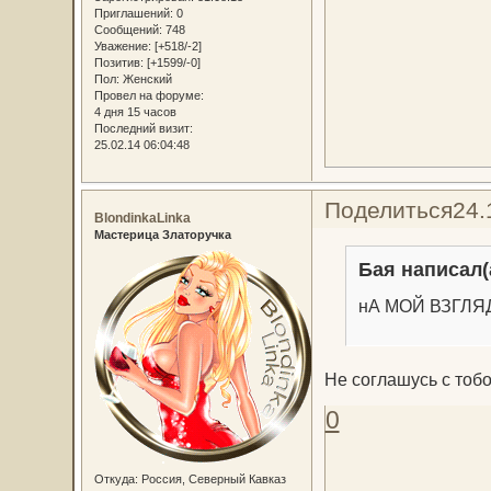
Приглашений:
0
Сообщений:
748
Уважение:
[+518/-2]
Позитив:
[+1599/-0]
Пол:
Женский
Провел на форуме:
4 дня 15 часов
Последний визит:
25.02.14 06:04:48
Поделиться
24.
BlondinkaLinka
Мастерица Златоручка
Бая написал(
нА МОЙ ВЗГЛЯД 
Не соглашусь с тоб
0
Откуда:
Россия, Северный Кавказ