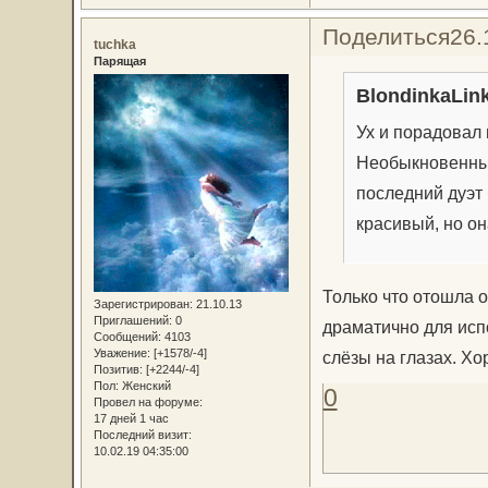
Поделиться
26.
tuchka
Парящая
BlondinkaLink
Ух и порадовал м
Необыкновенный
последний дуэт 
красивый, но он
Только что отошла о
Зарегистрирован
: 21.10.13
Приглашений:
0
драматично для испо
Сообщений:
4103
Уважение:
[+1578/-4]
слёзы на глазах. Хор
Позитив:
[+2244/-4]
Пол:
Женский
0
Провел на форуме:
17 дней 1 час
Последний визит:
10.02.19 04:35:00