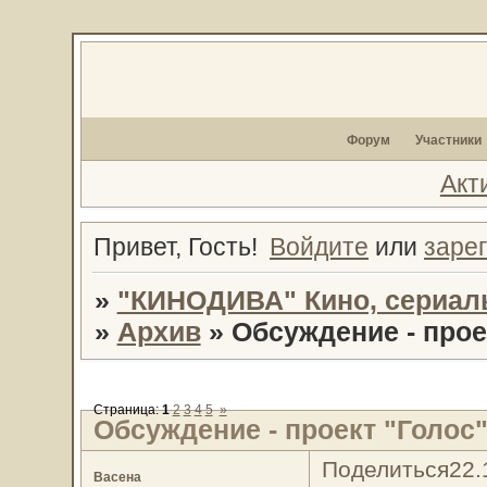
Форум
Участники
Акт
Привет, Гость!
Войдите
или
заре
»
"КИНОДИВА" Кино, сериал
»
Архив
»
Обсуждение - прое
Страница:
1
2
3
4
5
»
Обсуждение - проект "Голос
Поделиться
22.
Васена