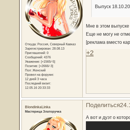
Выпуск 18.10.2
Мне в этом выпуске
Еще не могу не отме
[реклама вместо кар
Откуда:
Россия, Северный Кавказ
Зарегистрирован
: 28.08.13
+2
Приглашений:
0
Сообщений:
4376
Уважение:
[+1565/-5]
Позитив:
[+2666/-3]
Пол:
Женский
Провел на форуме:
12 дней 3 часа
Последний визит:
12.05.16 20:33:33
Поделиться
24.
BlondinkaLinka
Мастерица Златоручка
А вот и дуэт о кото