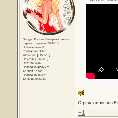
Откуда:
Россия, Северный Кавказ
Зарегистрирован
: 28.08.13
Приглашений:
0
Сообщений:
4376
Уважение:
[+1565/-5]
Позитив:
[+2666/-3]
Пол:
Женский
Провел на форуме:
12 дней 3 часа
Последний визит:
12.05.16 20:33:33
Отредактировано Blo
+1