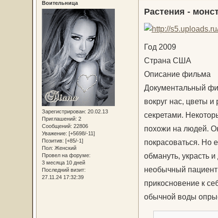
Воительница
Растения - монс
Год 2009
Страна США
Описание фильма
Документальный фил
вокруг нас, цветы 
Зарегистрирован
: 20.02.13
секретами. Некотор
Приглашений:
2
Сообщений:
22806
похожи на людей. О
Уважение:
[+5698/-11]
покрасоваться. Но 
Позитив:
[+85/-1]
Пол:
Женский
обмануть, украсть и
Провел на форуме:
3 месяца 10 дней
необычный пациент 
Последний визит:
27.11.24 17:32:39
прикосновение к себ
обычной воды опрыс