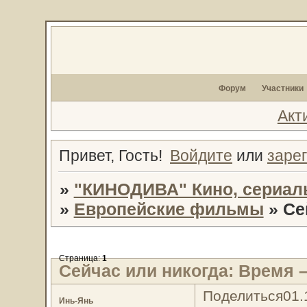
Форум
Участники
Акт
Привет, Гость!
Войдите
или
заре
»
"КИНОДИВА" Кино, сериал
»
Европейские фильмы
»
Се
Страница:
1
Сейчас или никогда: Время –
Поделиться
01.
Инь-Янь