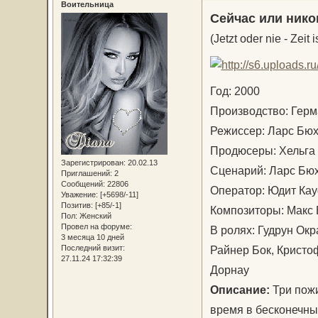
Воительница
Сейчас или нико
(Jetzt oder nie - Zeit i
Год: 2000
Производство: Ге
Режиссер: Ларс Б
Продюсеры: Хельга
Зарегистрирован
: 20.02.13
Сценарий: Ларс Бю
Приглашений:
2
Сообщений:
22806
Оператор: Юдит К
Уважение:
[+5698/-11]
Позитив:
[+85/-1]
Композиторы: Макс 
Пол:
Женский
Провел на форуме:
В ролях: Гудрун Окр
3 месяца 10 дней
Райнер Бок, Кристо
Последний визит:
27.11.24 17:32:39
Дорнау
Описание:
Три пожи
время в бесконечны