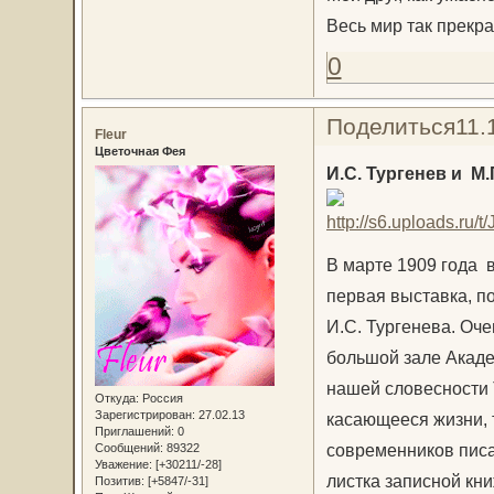
Весь мир так прекра
0
Поделиться
11.
Fleur
Цветочная Фея
И.С. Тургенев и М.
В марте 1909 года 
первая выставка, п
И.С. Тургенева. Оч
большой зале Акаде
нашей словесности 
Откуда:
Россия
Зарегистрирован
: 27.02.13
касающееся жизни, 
Приглашений:
0
современников писат
Сообщений:
89322
Уважение:
[+30211/-28]
листка записной кни
Позитив:
[+5847/-31]