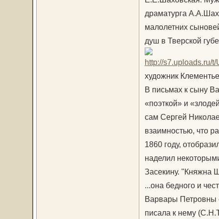
драматурга А.А.Шахо
малолетних сыновей
душ в Тверской губе
художник Клементье
В письмах к сыну В
«поэткой» и «злоде
сам Сергей Николае
взаимностью, что ра
1860 году, отобрази
наделил некоторыми
Засекину. "Княжна Ш
...она бедного и чес
Варвары Петровны о
писала к нему (С.Н.Т