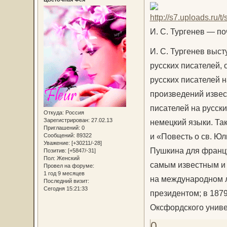
И. С. Тургенев — по
И. С. Тургенев выст
русских писателей,
русских писателей н
произведений извес
писателей на русски
Откуда:
Россия
Зарегистрирован
: 27.02.13
немецкий языки. Та
Приглашений:
0
и «Повесть о св. Ю
Сообщений:
89322
Уважение:
[+30211/-28]
Пушкина для францу
Позитив:
[+5847/-31]
Пол:
Женский
самым известным и 
Провел на форуме:
1 год 9 месяцев
на международном л
Последний визит:
Сегодня 15:21:33
президентом; в 1879
Оксфордского униве
0