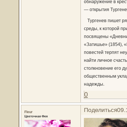
обнаружение в крест
— открытия Тургенев
Тургенев пишет ря
среды, к которой п
посвящены «Дневник
«Затишье» (1854), «
повестей терпят не
найти личное счаст
столкновение его д
общественным уклад
надежды.
0
Поделиться
09.
Fleur
Цветочная Фея