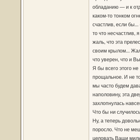
обладанию — и к отд
каком-то тонком огн
счастлив, если бы...
то что несчастлив, 
жаль, что эта преле
своим крылом... Жа
что уверен, что и В
Я бы всего этого не
прощальное. И не то
мы часто будем дав
наполовину, эта две
захлопнулась навсегда
Что бы ни случилось
Ну, а теперь доволь
поросло. Что не ме
целовать Ваши милые