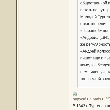
общественной и
встать на путь 
Молодой Турген
стихотворения ч
«Парашей» появ
«Андрей» (1845)
же регулярност
«Андрей Колосов
пишет еще и пь
комедию безден
нем виден учени
творческой зрел
В 1843 г. Тургенев