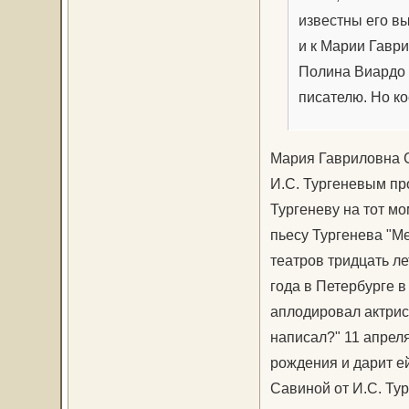
известны его в
и к Марии Гавр
Полина Виардо 
писателю. Но ко
Мария Гавриловна Са
И.С. Тургеневым про
Тургеневу на тот м
пьесу Тургенева "Ме
театров тридцать ле
года в Петербурге 
аплодировал актрис
написал?" 11 апреля
рождения и дарит е
Савиной от И.С. Тур