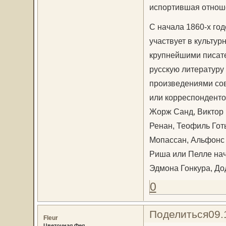
испортившая отноше
С начала 1860-х го
участвует в культу
крупнейшими писате
русскую литературу
произведениями сов
или корреспонденто
Жорж Санд, Виктор 
Ренан, Теофиль Готь
Мопассан, Альфонс 
Риша или Пелле нач
Эдмона Гонкура, Дод
0
Поделиться
09.
Fleur
Цветочная Фея