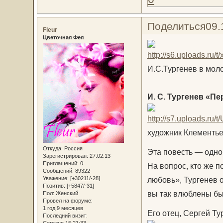
Поделиться
09.
Fleur
Цветочная Фея
И.С.Тургенев в мол
И. С. Тургенев «П
художник Клементье
Откуда:
Россия
Эта повесть — одно
Зарегистрирован
: 27.02.13
Приглашений:
0
На вопрос, кто же 
Сообщений:
89322
Уважение:
[+30211/-28]
любовь», Тургенев о
Позитив:
[+5847/-31]
вы так влюблены бы
Пол:
Женский
Провел на форуме:
1 год 9 месяцев
Его отец, Сергей Ту
Последний визит: