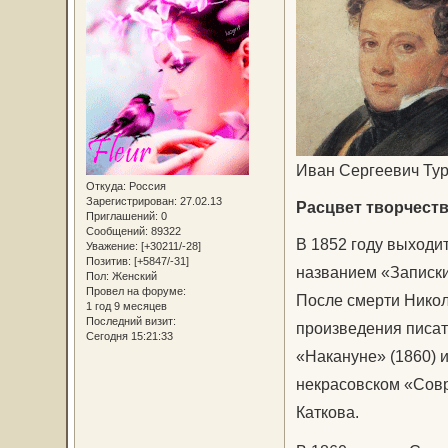
Иван Сергеевич Тур
Откуда:
Россия
Зарегистрирован
: 27.02.13
Расцвет творчест
Приглашений:
0
Сообщений:
89322
В 1852 году выходи
Уважение:
[+30211/-28]
Позитив:
[+5847/-31]
названием «Записки
Пол:
Женский
Провел на форуме:
После смерти Никол
1 год 9 месяцев
Последний визит:
произведения писате
Сегодня 15:21:33
«Накануне» (1860) 
некрасовском «Совр
Каткова.