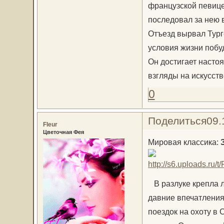
французской певице
последовал за нею в
Отъезд вырвал Тург
условия жизни побуд
Он достигает насто
взгляды на искусств
0
Поделиться
09.
Fleur
Цветочная Фея
Мировая классика:
В разлуке крепла л
давние впечатления
поездок на охоту в 