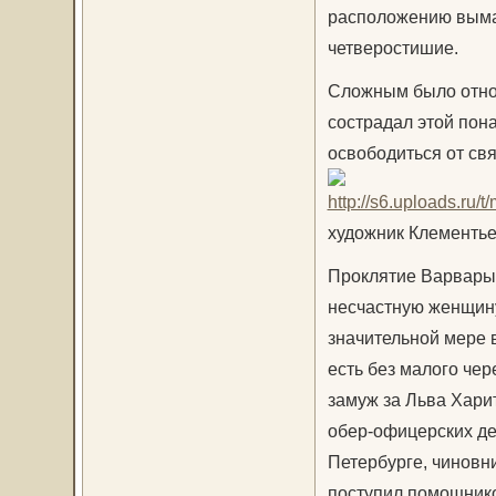
расположению вымар
четверостишие.
Сложным было отноше
сострадал этой пона
освободиться от св
художник Клементье
Проклятие Варвары
несчастную женщину
значительной мере в
есть без малого че
замуж за Льва Хари
обер-офицерских де
Петербурге, чиновн
поступил помощнико