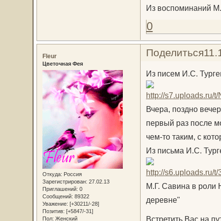
Из воспоминаний М.
0
Поделиться
11.
Fleur
Цветочная Фея
Из писем И.С. Тург
Вчера, поздно вечер
первый раз после м
чем-то таким, с кот
Из письма И.С. Тург
Откуда:
Россия
Зарегистрирован
: 27.02.13
М.Г. Савина в роли 
Приглашений:
0
Сообщений:
89322
деревне"
Уважение:
[+30211/-28]
Позитив:
[+5847/-31]
Встретить Вас на п
Пол:
Женский