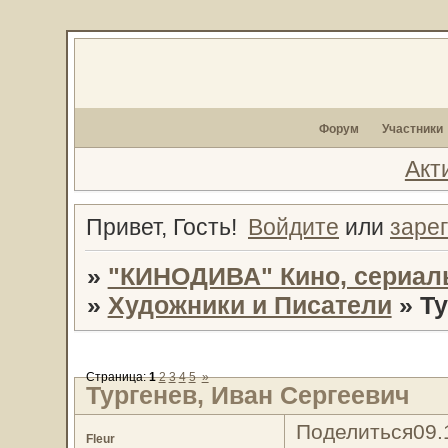
Форум
Участники
Акт
Привет, Гость!
Войдите
или
заре
»
"КИНОДИВА" Кино, сериал
»
Художники и Писатели
»
Ту
Страница:
1
2
3
4
5
»
Тургенев, Иван Сергеевич
Поделиться
09.
Fleur