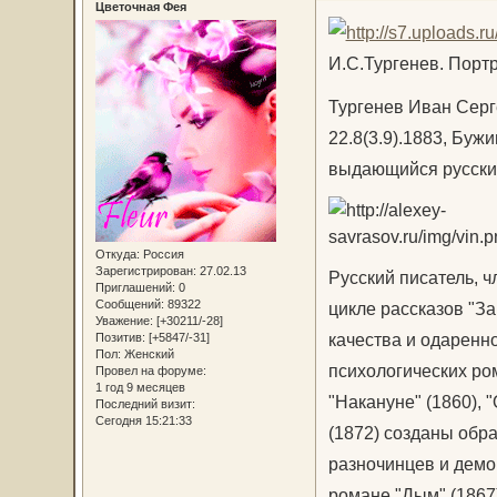
Цветочная Фея
И.С.Тургенев. Портр
Тургенев Иван Серге
22.8(3.9).1883, Буж
выдающийся русский
Откуда:
Россия
Зарегистрирован
: 27.02.13
Русский писатель, ч
Приглашений:
0
Сообщений:
89322
цикле рассказов "За
Уважение:
[+30211/-28]
качества и одаренно
Позитив:
[+5847/-31]
Пол:
Женский
психологических ром
Провел на форуме:
1 год 9 месяцев
"Накануне" (1860), "
Последний визит:
Сегодня 15:21:33
(1872) созданы обр
разночинцев и демо
романе "Дым" (1867)