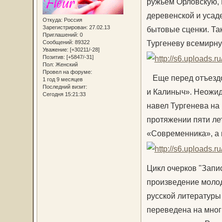
ружьем Орловскую, 
деревенской и усаде
Откуда:
Россия
Зарегистрирован
: 27.02.13
бытовые сценки. Та
Приглашений:
0
Тургеневу всемирну
Сообщений:
89322
Уважение:
[+30211/-28]
Позитив:
[+5847/-31]
Пол:
Женский
Провел на форуме:
Еще перед отъездо
1 год 9 месяцев
Последний визит:
и Калиныч». Неожида
Сегодня 15:21:33
навел Тургенева на
протяжении пяти лет
«Современника», а в
Цикл очерков "Запи
произведение молод
русской литературы
переведена на многи