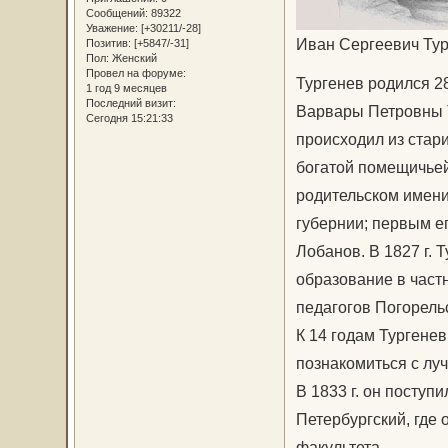
Сообщений:
89322
Уважение:
[+30211/-28]
Иван Сергеевич Тур
Позитив:
[+5847/-31]
Пол:
Женский
Провел на форуме:
Тургенев родился 2
1 год 9 месяцев
Последний визит:
Варвары Петровны Т
Сегодня 15:21:33
происходил из стари
богатой помещичьей
родительском имени
губернии; первым е
Лобанов. В 1827 г. 
образование в част
педагогов Погорельс
К 14 годам Тургенев
познакомиться с лу
В 1833 г. он поступи
Петербургский, где 
факультета.