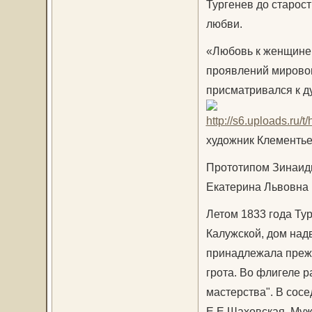
Тургенев до старос
любви.
«Любовь к женщине,
проявлений мирового
присматривался к д
художник Клементье
Прототипом Зинаиды
Екатерина Львовна
Летом 1833 года Ту
Калужской, дом над
принадлежала прежд
грота. Во флигеле 
мастерства". В сос
Е.Е.Шаховская. Муж