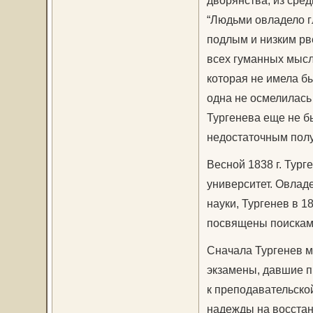
“Людьми овладело г
подлым и низким рве
всех гуманных мысл
которая не имела бы
одна не осмелилась
Тургенева еще не б
недостаточным полу
Весной 1838 г. Тург
университет. Овла
науки, Тургенев в 1
посвящены поиска
Сначала Тургенев м
экзамены, давшие п
к преподавательско
надежды на восста