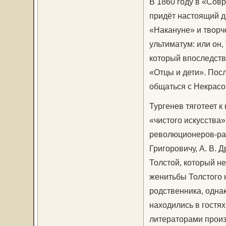
В 1860 году в «Сов
придёт настоящий д
«Накануне» и творч
ультиматум: или он
который впоследств
«Отцы и дети». Пос
общаться с Некрас
Тургенев тяготеет 
«чистого искусства
революционеров-разн
Григоровичу, А. В. 
Толстой, который н
женитьбы Толстого н
родственника, однак
находились в гостях
литераторами произ