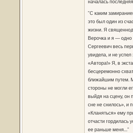
началась последняя
"С каким замирание
это был один из сч
жизни. Я священнод
Верочка и я — одно 
Сергеевич весь перв
увидела, и не успел 
«Автора!» Я, в экст
бесцеремонно схват
ближайшим путем. Мн
стороны не могли ег
выйдя на сцену, он 
сне не снилось», и п
«Кланяться» ему при
отчасти гордилась у
ее раньше меня..."