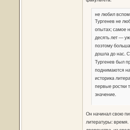
не любил вспом
Тургенев не лю
опытах; самое н
десять лет — у
поэтому больша
дошла до нас. С
Тургенев был п
поднимаются на
историка литера
первые ростки 
значение.
Он начинал свою пи
литературы: время. 
дворянства, из сре