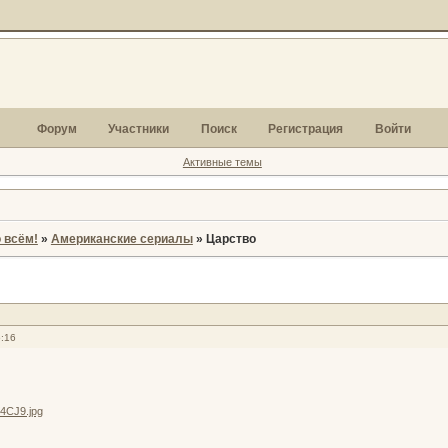
Форум
Участники
Поиск
Регистрация
Войти
Активные темы
 всём!
»
Американские сериалы
»
Царство
6:16