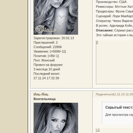
Производство: США
Режиссеры: Мэттью Хат
Продюсеры: Фрэнк Сира
Сценарий: Лори МакКар
Оператор: Чекко Варез
В ролях: Аделаида Кэйн
Описание:
Сериал расс
Это тайная история о в
Зарегистрирован
: 20.02.13
0
Приглашений:
2
Сообщений:
22806
Уважение:
[+5698/-11]
Позитив:
[+85/-1]
Пол:
Женский
Провел на форуме:
3 месяца 10 дней
Последний визит:
27.11.24 17:32:39
Инь-Янь
Поделиться
11.11.13 11:2
Воительница
Скрытый текст
Для просмотра ск
+1