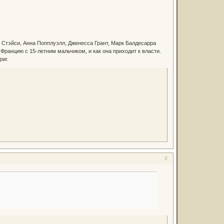
ин Стэйси, Анна Попплуэлл, Дженесса Грант, Марк Балдесарра
Францию с 15-летним мальчиком, и как она приходит к власти.
риг.
2