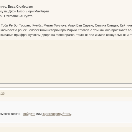
ингс, Брэд Силберлинг
куза, Джон Блэр, Лори МакКарти
ти, Стефани Сенгупта
е
, Тоби Регбо, Торранс Кумбс, Меган Фоллоуз, Алан Ван Спрэнг, Селина Синден, Кэйтл
казывает о ранее неизвестной истории про Марию Стюарт, о том как она приезжает во 
ыживании при французском дворе на фоне врагов, темных сил и мире сексуальных инт
0:25
:
рытого текста -
войдите
или
зарегистрируйтесь
.